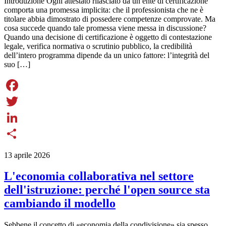
Introduzione Ogni attestato rilasciato da un ente di certificazione
comporta una promessa implicita: che il professionista che ne è
titolare abbia dimostrato di possedere competenze comprovate. Ma
cosa succede quando tale promessa viene messa in discussione?
Quando una decisione di certificazione è oggetto di contestazione
legale, verifica normativa o scrutinio pubblico, la credibilità
dell’intero programma dipende da un unico fattore: l’integrità del
suo […]
Facebook
Twitter
LinkedIn
Share
13 aprile 2026
L'economia collaborativa nel settore
dell'istruzione: perché l'open source sta
cambiando il modello
Sebbene il concetto di «economia della condivisione» sia spesso