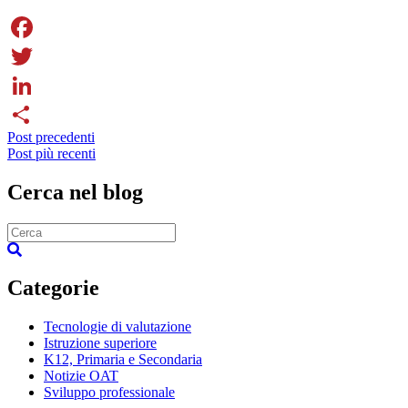
Facebook
Twitter
LinkedIn
Navigazione
Post precedenti
Share
Post più recenti
tra
i
Cerca nel blog
post
Categorie
Tecnologie di valutazione
Istruzione superiore
K12, Primaria e Secondaria
Notizie OAT
Sviluppo professionale