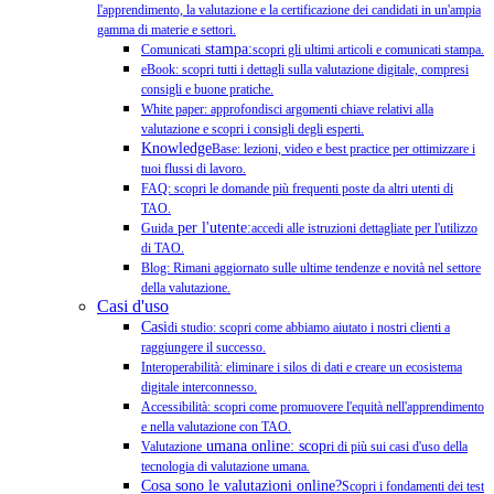
l'apprendimento, la valutazione e la certificazione dei candidati in un'ampia
gamma di materie e settori.
stampa:
Comunicati
scopri gli ultimi articoli e comunicati stampa.
eBook: scopri tutti i dettagli sulla valutazione digitale, compresi
consigli e buone pratiche.
White paper: approfondisci argomenti chiave relativi alla
valutazione e scopri i consigli degli esperti.
Knowledge
Base: lezioni, video e best practice per ottimizzare i
tuoi flussi di lavoro.
FAQ: scopri le domande più frequenti poste da altri utenti di
TAO.
per l'utente:
Guida
accedi alle istruzioni dettagliate per l'utilizzo
di TAO.
Blog: Rimani aggiornato sulle ultime tendenze e novità nel settore
della valutazione.
Casi d'uso
Casi
di studio: scopri come abbiamo aiutato i nostri clienti a
raggiungere il successo.
Interoperabilità: eliminare i silos di dati e creare un ecosistema
digitale interconnesso.
Accessibilità: scopri come promuovere l'equità nell'apprendimento
e nella valutazione con TAO.
umana online: scop
Valutazione
ri di più sui casi d'uso della
tecnologia di valutazione umana.
Cosa sono le valutazioni online?
Scopri i fondamenti dei test