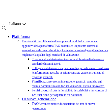
Vai
al
contenuto
Italiano
Piattaforma
Funzionalità: la solida suite di componenti modulari e componenti
aggiuntivi della piattaforma TAO costituisce un potente sistema di
valutazione end-to-end che aiuta gli educatori a coinvolgere gli studenti e a
migliorare la qualità degli standard di valutazione.
Creazione di valutazioni online ricche di funzionalità basate su
standard educativi aperti.
Collega la valutazione a un percorso di apprendimento e trasforma
le informazioni raccolte in azioni concrete grazie a strumenti di
reporting avanzati.
Pianificazione e
somministrazione: gestisci i candidati agli
esami e somministra con facilità valutazioni digitali innovative.
cloud:
Servizi
sfrutta la flessibilità, la scalabilità e la sicurezza di
TAO nel cloud per ospitare la tua soluzione.
Di nuova generazione
TAO
Advance: motore di esecuzione dei test di nuova
generazione.