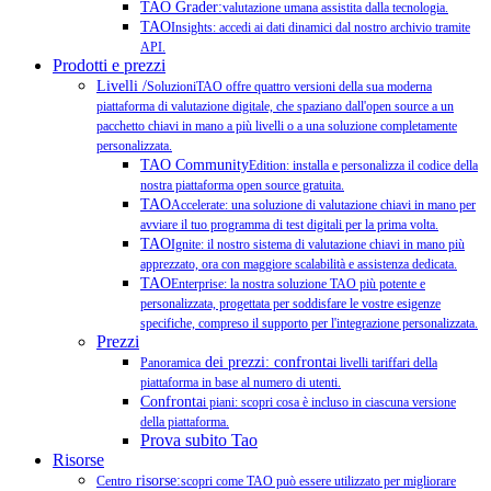
TAO Grader:
valutazione umana assistita dalla tecnologia.
TAO
Insights: accedi ai dati dinamici dal nostro archivio tramite
API.
Prodotti e prezzi
Livelli /
SoluzioniTAO offre quattro versioni della sua moderna
piattaforma di valutazione digitale, che spaziano dall'open source a un
pacchetto chiavi in mano a più livelli o a una soluzione completamente
personalizzata.
TAO Community
Edition: installa e personalizza il codice della
nostra piattaforma open source gratuita.
TAO
Accelerate: una soluzione di valutazione chiavi in mano per
avviare il tuo programma di test digitali per la prima volta.
TAO
Ignite: il nostro sistema di valutazione chiavi in mano più
apprezzato, ora con maggiore scalabilità e assistenza dedicata.
TAO
Enterprise: la nostra soluzione TAO più potente e
personalizzata, progettata per soddisfare le vostre esigenze
specifiche, compreso il supporto per l'integrazione personalizzata.
Prezzi
dei prezzi: confronta
Panoramica
i livelli tariffari della
piattaforma in base al numero di utenti.
Confronta
i piani: scopri cosa è incluso in ciascuna versione
della piattaforma.
Prova subito Tao
Risorse
risorse:
Centro
scopri come TAO può essere utilizzato per migliorare