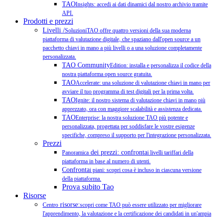
TAO
Insights: accedi ai dati dinamici dal nostro archivio tramite
API.
Prodotti e prezzi
Livelli /
SoluzioniTAO offre quattro versioni della sua moderna
piattaforma di valutazione digitale, che spaziano dall'open source a un
pacchetto chiavi in mano a più livelli o a una soluzione completamente
personalizzata.
TAO Community
Edition: installa e personalizza il codice della
nostra piattaforma open source gratuita.
TAO
Accelerate: una soluzione di valutazione chiavi in mano per
avviare il tuo programma di test digitali per la prima volta.
TAO
Ignite: il nostro sistema di valutazione chiavi in mano più
apprezzato, ora con maggiore scalabilità e assistenza dedicata.
TAO
Enterprise: la nostra soluzione TAO più potente e
personalizzata, progettata per soddisfare le vostre esigenze
specifiche, compreso il supporto per l'integrazione personalizzata.
Prezzi
dei prezzi: confronta
Panoramica
i livelli tariffari della
piattaforma in base al numero di utenti.
Confronta
i piani: scopri cosa è incluso in ciascuna versione
della piattaforma.
Prova subito Tao
Risorse
risorse:
Centro
scopri come TAO può essere utilizzato per migliorare
l'apprendimento, la valutazione e la certificazione dei candidati in un'ampia