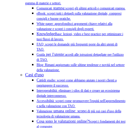
gamma di materie e settori.
stampa:
Comunicati
scopri gli ultimi articoli e comunicati stampa.
eBook: scopri tutti i dettagli sulla valutazione digitale, compresi
consigli e buone pratiche.
White paper: approfondisci argomenti chiave relativi alla
valutazione e scopri i consigli degli esperti.
Knowledge
Base: lezioni, video e best practice per ottimizzare i
tuoi flussi di lavoro.
FAQ: scopri le domande più frequenti poste da altri utenti di
TAO.
per l'utente:
Guida
accedi alle istruzioni dettagliate per l'utilizzo
di TAO.
Blog: Rimani aggiornato sulle ultime tendenze e novità nel settore
della valutazione.
Casi d'uso
Casi
di studio: scopri come abbiamo aiutato i nostri clienti a
raggiungere il successo.
Interoperabilità: eliminare i silos di dati e creare un ecosistema
digitale interconnesso.
Accessibilità: scopri come promuovere l'equità nell'apprendimento
e nella valutazione con TAO.
umana online: scop
Valutazione
ri di più sui casi d'uso della
tecnologia di valutazione umana.
Cosa sono le valutazioni online?
Scopri i fondamenti dei test
al computer.