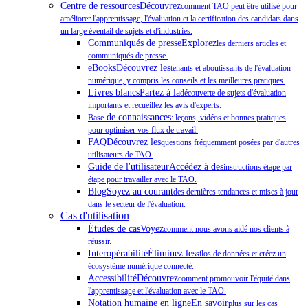
Centre de ressourcesDécouvrez
comment TAO peut être utilisé pour
améliorer l'apprentissage, l'évaluation et la certification des candidats dans
un large éventail de sujets et d'industries.
Communiqués de presseExplorez
les derniers articles et
.
communiqués de presse
eBooksDécouvrez les
tenants et aboutissants de l'évaluation
numérique, y compris les conseils et les meilleures pratiques.
Livres blancsPartez à la
découverte de sujets d'évaluation
importants et recueillez les avis d'experts.
de connaissances
Base
: leçons, vidéos et bonnes pratiques
pour optimiser vos flux de travail.
FAQDécouvrez les
questions fréquemment posées par d'autres
utilisateurs de TAO.
Guide de l'utilisateurAccédez à des
instructions étape par
étape pour travailler avec le TAO.
BlogSoyez au courant
des dernières tendances et mises à jour
dans le secteur de l'évaluation.
Cas d'utilisation
Études de casVoyez
comment nous avons aidé nos clients à
réussir.
InteropérabilitéÉliminez les
silos de données et créez un
écosystème numérique connecté.
AccessibilitéDécouvrez
comment promouvoir l'équité dans
l'apprentissage et l'évaluation avec le TAO.
Notation humaine en ligneEn savoir
plus sur les cas