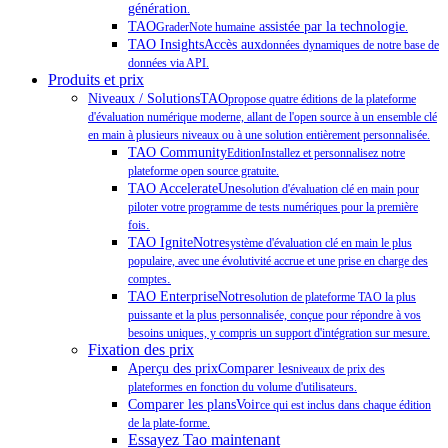
génération
.
TAO
assistée par la technologie
GraderNote humaine
.
TAO InsightsAccès aux
données dynamiques de notre base de
données via API.
Produits et prix
Niveaux / SolutionsTAO
propose quatre éditions de la plateforme
d'évaluation numérique moderne, allant de l'open source à un ensemble clé
en main à plusieurs niveaux ou à une solution entièrement personnalisée.
TAO Community
EditionInstallez et personnalisez notre
plateforme open source gratuite.
TAO AccelerateUne
solution d'évaluation clé en main pour
piloter votre programme de tests numériques pour la première
.
fois
TAO IgniteNotre
système d'évaluation clé en main le plus
populaire, avec une évolutivité accrue et une prise en charge des
.
comptes
TAO EnterpriseNotre
solution de plateforme TAO la plus
puissante et la plus personnalisée, conçue pour répondre à vos
besoins uniques, y compris un support d'intégration sur mesure.
Fixation des prix
Aperçu des prixComparer les
niveaux de prix des
plateformes en fonction du volume d'utilisateurs.
Comparer les plansVoir
ce qui est inclus dans chaque édition
de la plate-forme.
Essayez Tao maintenant