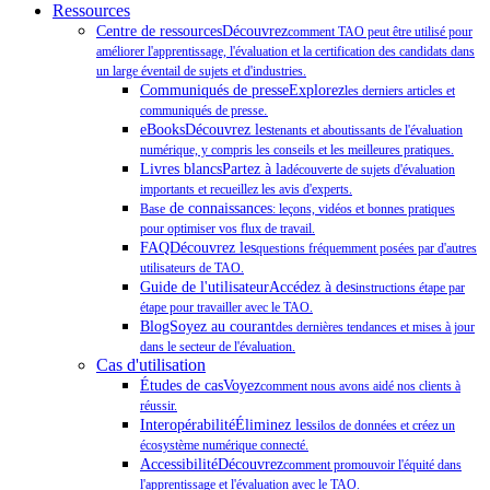
Ressources
Centre de ressourcesDécouvrez
comment TAO peut être utilisé pour
améliorer l'apprentissage, l'évaluation et la certification des candidats dans
un large éventail de sujets et d'industries.
Communiqués de presseExplorez
les derniers articles et
.
communiqués de presse
eBooksDécouvrez les
tenants et aboutissants de l'évaluation
numérique, y compris les conseils et les meilleures pratiques.
Livres blancsPartez à la
découverte de sujets d'évaluation
importants et recueillez les avis d'experts.
de connaissances
Base
: leçons, vidéos et bonnes pratiques
pour optimiser vos flux de travail.
FAQDécouvrez les
questions fréquemment posées par d'autres
utilisateurs de TAO.
Guide de l'utilisateurAccédez à des
instructions étape par
étape pour travailler avec le TAO.
BlogSoyez au courant
des dernières tendances et mises à jour
dans le secteur de l'évaluation.
Cas d'utilisation
Études de casVoyez
comment nous avons aidé nos clients à
réussir.
InteropérabilitéÉliminez les
silos de données et créez un
écosystème numérique connecté.
AccessibilitéDécouvrez
comment promouvoir l'équité dans
l'apprentissage et l'évaluation avec le TAO.