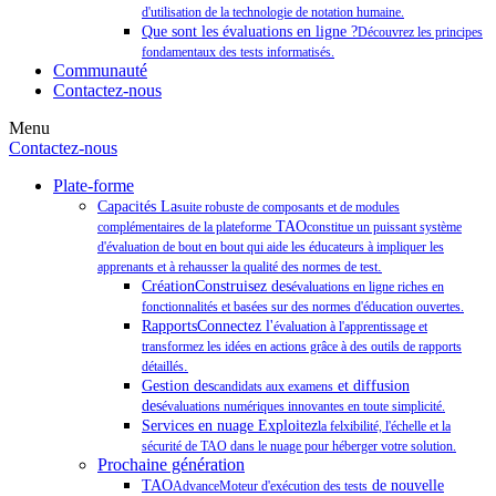
d'utilisation de la technologie de notation humaine.
Que sont les évaluations en ligne ?
Découvrez les principes
fondamentaux des tests informatisés.
Communauté
Contactez-nous
Menu
Contactez-nous
Plate-forme
Capacités La
suite robuste de composants et de modules
TAO
complémentaires de la plateforme
constitue un puissant système
d'évaluation de bout en bout qui aide les éducateurs à impliquer les
.
apprenants et à rehausser la qualité des normes de test
CréationConstruisez des
évaluations en ligne riches en
fonctionnalités et basées sur des normes d'éducation ouvertes.
RapportsConnectez l'
évaluation à l'apprentissage et
transformez les idées en actions grâce à des outils de rapports
.
détaillés
Gestion des
et diffusion
candidats aux examens
des
évaluations numériques innovantes en toute simplicité.
Services en nuage Exploitez
la felxibilité, l'échelle et la
sécurité de TAO dans le nuage pour héberger votre solution.
Prochaine génération
TAO
de nouvelle
AdvanceMoteur d'exécution des tests