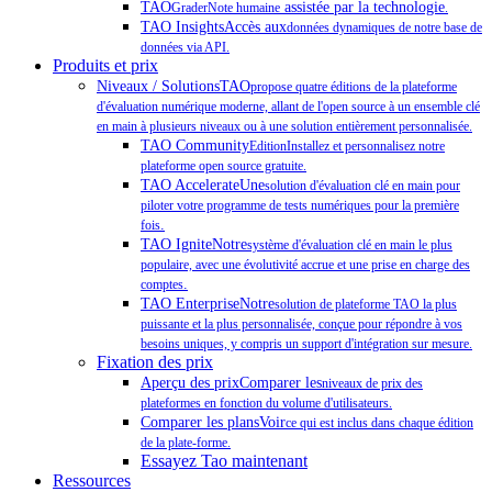
TAO
assistée par la technologie
GraderNote humaine
.
TAO InsightsAccès aux
données dynamiques de notre base de
données via API.
Produits et prix
Niveaux / SolutionsTAO
propose quatre éditions de la plateforme
d'évaluation numérique moderne, allant de l'open source à un ensemble clé
en main à plusieurs niveaux ou à une solution entièrement personnalisée.
TAO Community
EditionInstallez et personnalisez notre
plateforme open source gratuite.
TAO AccelerateUne
solution d'évaluation clé en main pour
piloter votre programme de tests numériques pour la première
.
fois
TAO IgniteNotre
système d'évaluation clé en main le plus
populaire, avec une évolutivité accrue et une prise en charge des
.
comptes
TAO EnterpriseNotre
solution de plateforme TAO la plus
puissante et la plus personnalisée, conçue pour répondre à vos
besoins uniques, y compris un support d'intégration sur mesure.
Fixation des prix
Aperçu des prixComparer les
niveaux de prix des
plateformes en fonction du volume d'utilisateurs.
Comparer les plansVoir
ce qui est inclus dans chaque édition
de la plate-forme.
Essayez Tao maintenant
Ressources