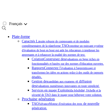
Passer
au
contenu
Français
Plate-forme
Capacités La
suite robuste de composants et de modules
TAO
complémentaires de la plateforme
constitue un puissant système
d'évaluation de bout en bout qui aide les éducateurs à impliquer les
.
apprenants et à rehausser la qualité des normes de test
CréationConstruisez des
évaluations en ligne riches en
fonctionnalités et basées sur des normes d'éducation ouvertes.
RapportsConnectez l'
évaluation à l'apprentissage et
transformez les idées en actions grâce à des outils de rapports
.
détaillés
Gestion des
et diffusion
candidats aux examens
des
évaluations numériques innovantes en toute simplicité.
Services en nuage Exploitez
la felxibilité, l'échelle et la
sécurité de TAO dans le nuage pour héberger votre solution.
Prochaine génération
TAO
de nouvelle
AdvanceMoteur d'exécution des tests
génération
.