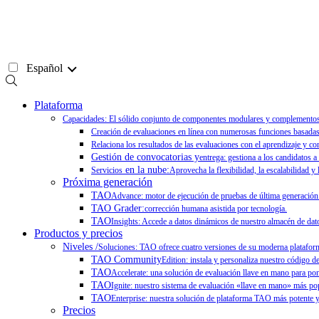
Ir
al
contenido
Español
Plataforma
Capacidades: El sólido conjunto de componentes modulares y complementos de
Creación de evaluaciones en línea con numerosas funciones basadas 
Relaciona los resultados de las evaluaciones con el aprendizaje y co
Gestión de convocatorias y
entrega: gestiona a los candidatos a
en la nube:
Servicios
Aprovecha la flexibilidad, la escalabilidad y
Próxima generación
TAO
Advance: motor de ejecución de pruebas de última generación
TAO Grader:
corrección humana asistida por tecnología.
TAO
Insights: Accede a datos dinámicos de nuestro almacén de dato
Productos y precios
Niveles /
Soluciones: TAO ofrece cuatro versiones de su moderna plataforma
TAO Community
Edition: instala y personaliza nuestro código d
TAO
Accelerate: una solución de evaluación llave en mano para po
TAO
Ignite: nuestro sistema de evaluación «llave en mano» más pop
TAO
Enterprise: nuestra solución de plataforma TAO más potente y 
Precios