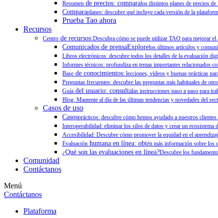
de precios: compara
Resumen
los distintos planes de precios de
Compara
planes: descubre qué incluye cada versión de la plataform
Prueba Tao ahora
Recursos
de recursos:
Centro
Descubra cómo se puede utilizar TAO para mejorar el ap
Comunicados de prensaExplore
los últimos artículos y comun
Libros electrónicos: descubre todos los detalles de la evaluación dig
Informes técnicos: profundiza en temas importantes relacionados con
de conocimientos
Base
: lecciones, vídeos y buenas prácticas para
Preguntas frecuentes: descubre las preguntas más habituales de otr
del usuario: consulta
Guía
las instrucciones paso a paso para tr
Blog: Mantente al día de las últimas tendencias y novedades del sect
Casos de uso
Casos
prácticos: descubre cómo hemos ayudado a nuestros clientes a
Interoperabilidad: eliminar los silos de datos y crear un ecosistema d
Accesibilidad: Descubre cómo promover la equidad en el aprendizaj
humana en línea: obt
Evaluación
én más información sobre los c
¿Qué son las evaluaciones en línea?
Descubre los fundamentos
Comunidad
Contáctanos
Menú
Contáctanos
Plataforma