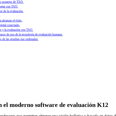
os usuarios de TAO.
abajar con TAO.
or de la evaluación.
 alcanzar el éxito.
igital conectado.
e y la evaluación con TAO.
asos de uso de la tecnología de evaluación humana.
 de las pruebas por ordenador.
n el
moderno software de evaluación K12
ofesores que permiten obtener una visión holística y basada en datos d