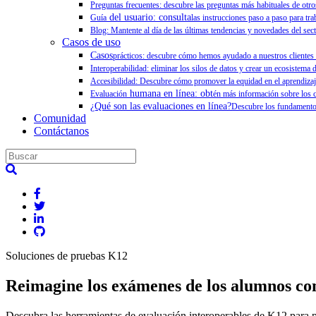
Preguntas frecuentes: descubre las preguntas más habituales de otr
del usuario: consulta
Guía
las instrucciones paso a paso para tr
Blog: Mantente al día de las últimas tendencias y novedades del sect
Casos de uso
Casos
prácticos: descubre cómo hemos ayudado a nuestros clientes a
Interoperabilidad: eliminar los silos de datos y crear un ecosistema d
Accesibilidad: Descubre cómo promover la equidad en el aprendizaj
humana en línea: obt
Evaluación
én más información sobre los c
¿Qué son las evaluaciones en línea?
Descubre los fundamentos
Comunidad
Contáctanos
Soluciones de pruebas K12
Reimagine los exámenes de los alumnos co
Descubra las herramientas de evaluación interoperables de K12 para pr