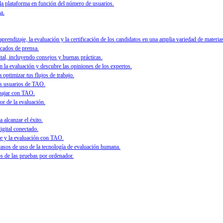
 la plataforma en función del número de usuarios.
a.
rendizaje, la evaluación y la certificación de los candidatos en una amplia variedad de materias
icados de prensa.
ital, incluyendo consejos y buenas prácticas.
 la evaluación y descubre las opiniones de los expertos.
 optimizar tus flujos de trabajo.
os usuarios de TAO.
abajar con TAO.
or de la evaluación.
 alcanzar el éxito.
igital conectado.
e y la evaluación con TAO.
asos de uso de la tecnología de evaluación humana.
 de las pruebas por ordenador.