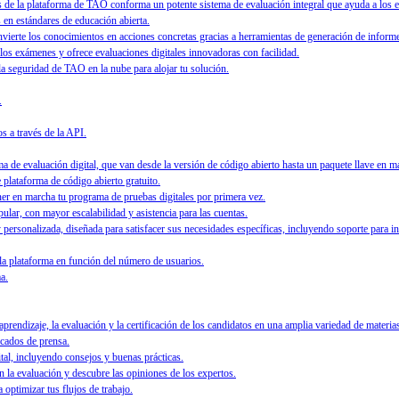
 la plataforma de TAO conforma un potente sistema de evaluación integral que ayuda a los edu
en estándares de educación abierta.
nvierte los conocimientos en acciones concretas gracias a herramientas de generación de informe
 los exámenes y ofrece evaluaciones digitales innovadoras con facilidad.
 la seguridad de TAO en la nube para alojar tu solución.
.
s a través de la API.
 de evaluación digital, que van desde la versión de código abierto hasta un paquete llave en m
e plataforma de código abierto gratuito.
ner en marcha tu programa de pruebas digitales por primera vez.
ular, con mayor escalabilidad y asistencia para las cuentas.
personalizada, diseñada para satisfacer sus necesidades específicas, incluyendo soporte para i
 la plataforma en función del número de usuarios.
a.
rendizaje, la evaluación y la certificación de los candidatos en una amplia variedad de materias
icados de prensa.
ital, incluyendo consejos y buenas prácticas.
 la evaluación y descubre las opiniones de los expertos.
 optimizar tus flujos de trabajo.