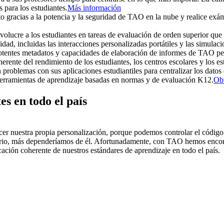
 para los estudiantes.
Más información
o gracias a la potencia y la seguridad de TAO en la nube y realice exá
volucre a los estudiantes en tareas de evaluación de orden superior qu
dad, incluidas las interacciones personalizadas portátiles y las simulaci
tentes metadatos y capacidades de elaboración de informes de TAO perm
rente del rendimiento de los estudiantes, los centros escolares y los es
roblemas con sus aplicaciones estudiantiles para centralizar los datos e
herramientas de aprendizaje basadas en normas y de evaluación K12.
Ob
s en todo el país
 nuestra propia personalización, porque podemos controlar el código fu
tario, más dependeríamos de él. Afortunadamente, con TAO hemos encont
icación coherente de nuestros estándares de aprendizaje en todo el país.