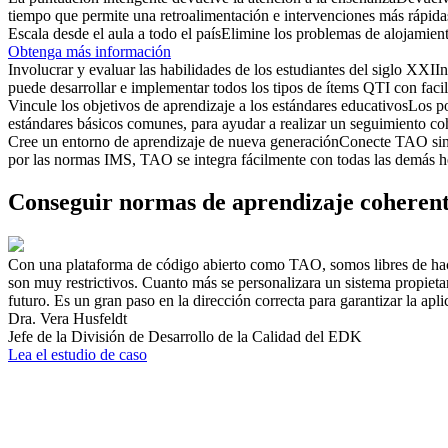
tiempo que permite una retroalimentación e intervenciones más rápidas
Escala desde el aula a todo el país
Elimine los problemas de alojamient
Obtenga más información
Involucrar y evaluar las habilidades de los estudiantes del siglo XXI
In
puede desarrollar e implementar todos los tipos de ítems QTI con facili
Vincule los objetivos de aprendizaje a los estándares educativos
Los po
estándares básicos comunes, para ayudar a realizar un seguimiento cohe
Cree un entorno de aprendizaje de nueva generación
Conecte TAO sin p
por las normas IMS, TAO se integra fácilmente con todas las demás 
Conseguir
normas de aprendizaje
coherente
Con una plataforma de código abierto como TAO, somos libres de hacer
son muy restrictivos. Cuanto más se personalizara un sistema propie
futuro. Es un gran paso en la dirección correcta para garantizar la apl
Dra. Vera Husfeldt
Jefe de la División de Desarrollo de la Calidad del EDK
Lea el estudio de caso