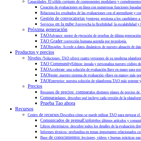
Capacidades: El sólido conjunto de componentes modulares y complementos de
Creación de evaluaciones en línea con numerosas funciones basadas 
Relaciona los resultados de las evaluaciones con el aprendizaje y co
Gestión de convocatorias y
entrega: gestiona a los candidatos a
en la nube:
Servicios
Aprovecha la flexibilidad, la escalabilidad y
Próxima generación
TAO
Advance: motor de ejecución de pruebas de última generación
TAO Grader:
corrección humana asistida por tecnología.
TAO
Insights: Accede a datos dinámicos de nuestro almacén de dato
Productos y precios
Niveles /
Soluciones: TAO ofrece cuatro versiones de su moderna plataforma
TAO Community
Edition: instala y personaliza nuestro código d
TAO
Accelerate: una solución de evaluación llave en mano para po
TAO
Ignite: nuestro sistema de evaluación «llave en mano» más pop
TAO
Enterprise: nuestra solución de plataforma TAO más potente y 
Precios
de precios: compara
Resumen
los distintos planes de precios de
Compara
planes: descubre qué incluye cada versión de la plataform
Prueba Tao ahora
Recursos
de recursos:
Centro
Descubra cómo se puede utilizar TAO para mejorar el ap
Comunicados de prensaExplore
los últimos artículos y comun
Libros electrónicos: descubre todos los detalles de la evaluación dig
Informes técnicos: profundiza en temas importantes relacionados con
de conocimientos
Base
: lecciones, vídeos y buenas prácticas para