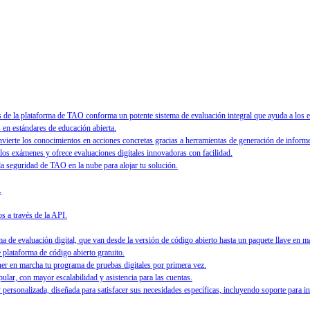
 la plataforma de TAO conforma un potente sistema de evaluación integral que ayuda a los edu
en estándares de educación abierta.
nvierte los conocimientos en acciones concretas gracias a herramientas de generación de informe
 los exámenes y ofrece evaluaciones digitales innovadoras con facilidad.
 la seguridad de TAO en la nube para alojar tu solución.
.
s a través de la API.
 de evaluación digital, que van desde la versión de código abierto hasta un paquete llave en m
e plataforma de código abierto gratuito.
ner en marcha tu programa de pruebas digitales por primera vez.
ular, con mayor escalabilidad y asistencia para las cuentas.
personalizada, diseñada para satisfacer sus necesidades específicas, incluyendo soporte para i