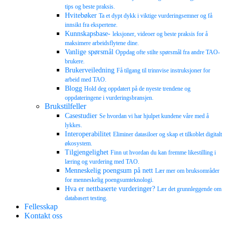
tips og beste praksis.
Hvitebøker
Ta et dypt dykk i viktige vurderingsemner og få
innsikt fra ekspertene.
Kunnskapsbase-
leksjoner, videoer og beste praksis for å
maksimere arbeidsflytene dine.
Vanlige spørsmål
Oppdag ofte stilte spørsmål fra andre TAO-
brukere.
Brukerveiledning
Få tilgang til trinnvise instruksjoner for
arbeid med TAO.
Blogg
Hold deg oppdatert på de nyeste trendene og
oppdateringene i vurderingsbransjen.
Brukstilfeller
Casestudier
Se hvordan vi har hjulpet kundene våre med å
lykkes.
Interoperabilitet
Eliminer datasiloer og skap et tilkoblet digitalt
økosystem.
Tilgjengelighet
Finn ut hvordan du kan fremme likestilling i
læring og vurdering med TAO.
Menneskelig poengsum på nett
Lær mer om bruksområder
for menneskelig poengsumteknologi.
Hva er nettbaserte vurderinger?
Lær det grunnleggende om
databasert testing.
Fellesskap
Kontakt oss