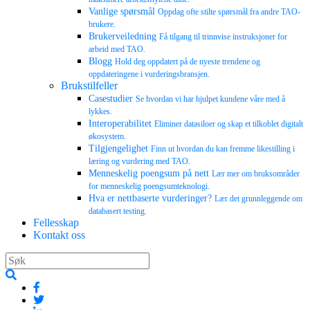
Vanlige spørsmål
Oppdag ofte stilte spørsmål fra andre TAO-
brukere.
Brukerveiledning
Få tilgang til trinnvise instruksjoner for
arbeid med TAO.
Blogg
Hold deg oppdatert på de nyeste trendene og
oppdateringene i vurderingsbransjen.
Brukstilfeller
Casestudier
Se hvordan vi har hjulpet kundene våre med å
lykkes.
Interoperabilitet
Eliminer datasiloer og skap et tilkoblet digitalt
økosystem.
Tilgjengelighet
Finn ut hvordan du kan fremme likestilling i
læring og vurdering med TAO.
Menneskelig poengsum på nett
Lær mer om bruksområder
for menneskelig poengsumteknologi.
Hva er nettbaserte vurderinger?
Lær det grunnleggende om
databasert testing.
Fellesskap
Kontakt oss