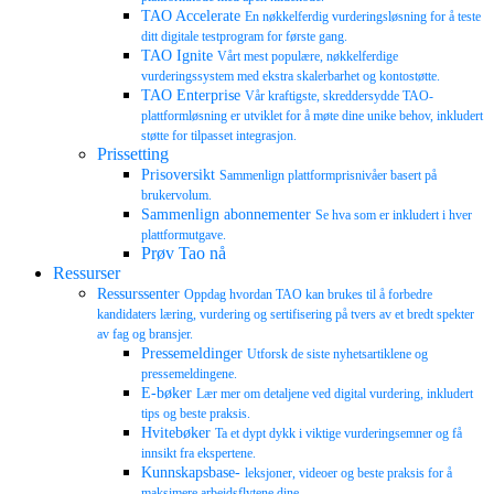
TAO Accelerate
En nøkkelferdig vurderingsløsning for å teste
ditt digitale testprogram for første gang.
TAO Ignite
Vårt mest populære, nøkkelferdige
vurderingssystem med ekstra skalerbarhet og kontostøtte.
TAO Enterprise
Vår kraftigste, skreddersydde TAO-
plattformløsning er utviklet for å møte dine unike behov, inkludert
støtte for tilpasset integrasjon.
Prissetting
Prisoversikt
Sammenlign plattformprisnivåer basert på
brukervolum.
Sammenlign abonnementer
Se hva som er inkludert i hver
plattformutgave.
Prøv Tao nå
Ressurser
Ressurssenter
Oppdag hvordan TAO kan brukes til å forbedre
kandidaters læring, vurdering og sertifisering på tvers av et bredt spekter
av fag og bransjer.
Pressemeldinger
Utforsk de siste nyhetsartiklene og
pressemeldingene.
E-bøker
Lær mer om detaljene ved digital vurdering, inkludert
tips og beste praksis.
Hvitebøker
Ta et dypt dykk i viktige vurderingsemner og få
innsikt fra ekspertene.
Kunnskapsbase-
leksjoner, videoer og beste praksis for å
maksimere arbeidsflytene dine.