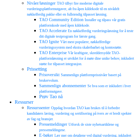
Nivåer/løsninger
TAO tilbyr fire moderne digitale
vurderingsplattformutgaver, alt fra åpen kildekode til en nivådelt
nøkkelferdig pakke eller en fullstendig tilpasset løsning.
TAO Community Edition
Installer og tilpass vår gratis
plattformkode med åpen kildekode.
TAO Accelerate
En nøkkelferdig vurderingsløsning for å teste
ditt digitale testprogram for første gang.
TAO Ignite
Vårt mest populære, nøkkelferdige
vurderingssystem med ekstra skalerbarhet og kontostøtte.
TAO Enterprise
Vår kraftigste, skreddersydde TAO-
plattformløsning er utviklet for å møte dine unike behov, inkludert
støtte for tilpasset integrasjon.
Prissetting
Prisoversikt
Sammenlign plattformprisnivåer basert på
brukervolum.
Sammenlign abonnementer
Se hva som er inkludert i hver
plattformutgave.
Prøv Tao nå
Ressurser
Ressurssenter
Oppdag hvordan TAO kan brukes til å forbedre
kandidaters læring, vurdering og sertifisering på tvers av et bredt spekter
av fag og bransjer.
Pressemeldinger
Utforsk de siste nyhetsartiklene og
pressemeldingene.
E-bøker
Lær mer om detaljene ved digital vurdering, inkludert