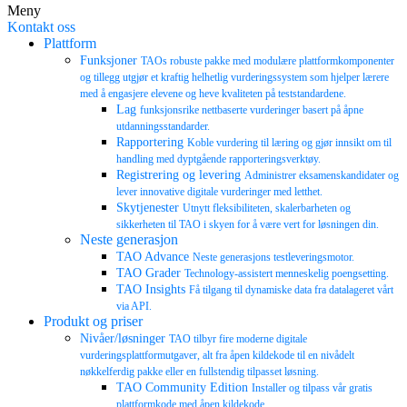
Meny
Kontakt oss
Plattform
Funksjoner
TAOs robuste pakke med modulære plattformkomponenter
og tillegg utgjør et kraftig helhetlig vurderingssystem som hjelper lærere
med å engasjere elevene og heve kvaliteten på teststandardene.
Lag
funksjonsrike nettbaserte vurderinger basert på åpne
utdanningsstandarder.
Rapportering
Koble vurdering til læring og gjør innsikt om til
handling med dyptgående rapporteringsverktøy.
Registrering og levering
Administrer eksamenskandidater og
lever innovative digitale vurderinger med letthet.
Skytjenester
Utnytt fleksibiliteten, skalerbarheten og
sikkerheten til TAO i skyen for å være vert for løsningen din.
Neste generasjon
TAO Advance
Neste generasjons testleveringsmotor.
TAO Grader
Technology-assistert menneskelig poengsetting.
TAO Insights
Få tilgang til dynamiske data fra datalageret vårt
via API.
Produkt og priser
Nivåer/løsninger
TAO tilbyr fire moderne digitale
vurderingsplattformutgaver, alt fra åpen kildekode til en nivådelt
nøkkelferdig pakke eller en fullstendig tilpasset løsning.
TAO Community Edition
Installer og tilpass vår gratis
plattformkode med åpen kildekode.