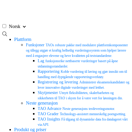
Hopp
til
innhold
Norsk
Plattform
Funksjoner
TAOs robuste pakke med modulære plattformkomponenter
og tillegg utgjør et kraftig helhetlig vurderingssystem som hjelper lærere
med å engasjere elevene og heve kvaliteten på teststandardene.
Lag
funksjonsrike nettbaserte vurderinger basert på åpne
utdanningsstandarder.
Rapportering
Koble vurdering til læring og gjør innsikt om til
handling med dyptgående rapporteringsverktøy.
Registrering og levering
Administrer eksamenskandidater og
lever innovative digitale vurderinger med letthet.
Skytjenester
Utnytt fleksibiliteten, skalerbarheten og
sikkerheten til TAO i skyen for å være vert for løsningen din.
Neste generasjon
TAO Advance
Neste generasjons testleveringsmotor.
TAO Grader
Technology-assistert menneskelig poengsetting.
TAO Insights
Få tilgang til dynamiske data fra datalageret vårt
via API.
Produkt og priser