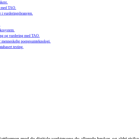
ukere.
eid med TAO.
 i vurderingsbransjen.
.
 økosystem.
æring og vurdering med TAO.
 menneskelig poengsumteknologi.
abasert testing.
attformen med de digitale verktøyene du allerede bruker, og aldri risikere