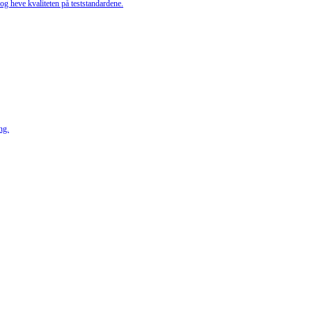
g heve kvaliteten på teststandardene.
ng.