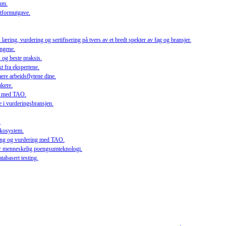
lum.
ttformutgave.
ring, vurdering og sertifisering på tvers av et bredt spekter av fag og bransjer.
ingene.
 og beste praksis.
t fra ekspertene.
ere arbeidsflytene dine.
ukere.
eid med TAO.
 i vurderingsbransjen.
.
 økosystem.
æring og vurdering med TAO.
 menneskelig poengsumteknologi.
abasert testing.