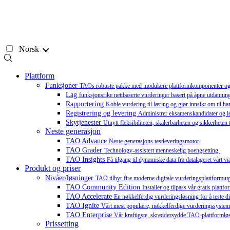
Hopp
til
innhold
Norsk
Plattform
Funksjoner
TAOs robuste pakke med modulære plattformkomponenter og till
Lag
funksjonsrike nettbaserte vurderinger basert på åpne utdannin
Rapportering
Koble vurdering til læring og gjør innsikt om til 
Registrering og levering
Administrer eksamenskandidater og lev
Skytjenester
Utnytt fleksibiliteten, skalerbarheten og sikkerheten
Neste generasjon
TAO Advance
Neste generasjons testleveringsmotor.
TAO Grader
Technology-assistert menneskelig poengsetting.
TAO Insights
Få tilgang til dynamiske data fra datalageret vårt vi
Produkt og priser
Nivåer/løsninger
TAO tilbyr fire moderne digitale vurderingsplattformutgav
TAO Community Edition
Installer og tilpass vår gratis plat
TAO Accelerate
En nøkkelferdig vurderingsløsning for å teste dit
TAO Ignite
Vårt mest populære, nøkkelferdige vurderingssystem 
TAO Enterprise
Vår kraftigste, skreddersydde TAO-plattformløsni
Prissetting