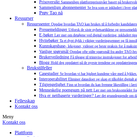
Prisoversikt
Sammenlign plattformprisnivåer basert på brukervo
Sammenlign abonnementer
Se hva som er inkludert i hver pla
Prøv Tao nå
Ressurser
Ressurssenter
Oppdag hvordan TAO kan brukes til å forbedre kandidaters læ
Pressemeldinger
Utforsk de siste nyhetsartiklene og pressemeld
E-bøker
Lær mer om detaljene ved digital vurdering, inkludert tips
Hvitebøker
Ta et dypt dykk i viktige vurderingsemner og få innsik
Kunnskapsbase-
leksjoner, videoer og beste praksis for å maksim
Vanlige spørsmål
Oppdag ofte stilte spørsmål fra andre TAO-br
Brukerveiledning
Få tilgang til trinnvise instruksjoner for arb
Blogg
Hold deg oppdatert på de nyeste trendene og oppdateringene
Brukstilfeller
Casestudier
Se hvordan vi har hjulpet kundene våre med å lykkes
Interoperabilitet
Eliminer datasiloer og skap et tilkoblet digitalt
Tilgjengelighet
Finn ut hvordan du kan fremme likestilling i l
Menneskelig poengsum på nett
Lær mer om bruksområder for
Hva er nettbaserte vurderinger?
Lær det grunnleggende om dat
Fellesskap
Kontakt oss
Meny
Kontakt oss
Plattform