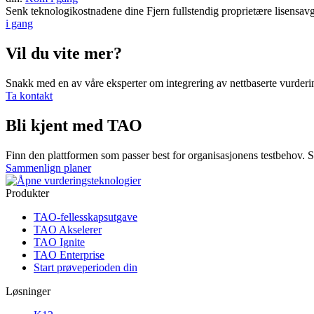
Senk teknologikostnadene dine Fjern
fullstendig proprietære lisensav
i gang
Vil
du vite mer?
Snakk med en av våre eksperter om integrering av nettbaserte vurderi
Ta kontakt
Bli kjent med TAO
Finn den plattformen som passer best for organisasjonens testbehov. S
Sammenlign planer
Produkter
TAO-fellesskapsutgave
TAO Akselerer
TAO Ignite
TAO Enterprise
Start prøveperioden din
Løsninger