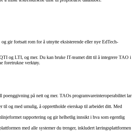
 og gir fortsatt rom for å utnytte eksisterende eller nye EdTech-
 QTI og LTI, og mer.
Du kan bruke IT-teamet ditt til å integrere TAO i
ne foretrukne verktøy.
ell poenggivning på nett og mer. TAOs programvareinteroperabilitet lar
r til og med umulig, å opprettholde eierskap til arbeidet ditt. Med
linjeformet rapportering og gir helhetlig innsikt i hva som egentlig
lattformen med alle systemer du trenger, inkludert læringsplattformen