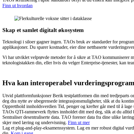
Finn ut hvordan
Skap et
samlet digitalt økosystem
Teknologi i siloer gagner ingen. TAOs bruk av standarder for programvar
applikasjoner. Du sparer kostnader, eier dine nettbaserte vurderingsverk
Vi har utviklet velprøvde metoder for å sikre at TAO kommuniserer m
teknologistakken din, eller hvis du velger Enterprise-tjenester, kan 
Hva kan interoperabel vurderingsprogram
Utvid plattformfunksjoner
Berik testplattformen din med tredjeparts o
deg dra nytte av ubegrensede integrasjonsmuligheter, slik at du kontin
Oppretthold innholdsverdien
Tid, penger og krefter går med til å lage
TAOs QTI-rammeverk flyttes innholdet ditt med deg, slik at du alltid h
Sentraliser desentraliserte data.
TAO forener data fra dine ulike lærings
skjer med læring og undervisning.
Finn ut mer
Lag et plug-and-play-eksamenssystem.
Lag en mer robust digital vur
din.
Kom i gang