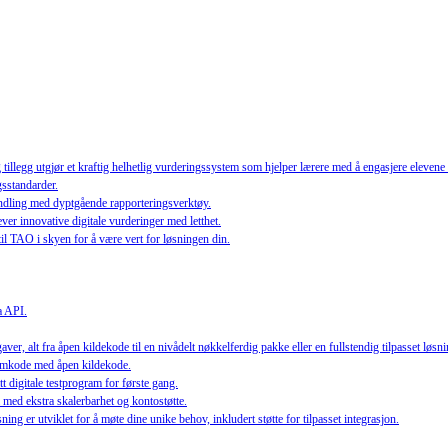
egg utgjør et kraftig helhetlig vurderingssystem som hjelper lærere med å engasjere elevene o
gsstandarder.
handling med dyptgående rapporteringsverktøy.
er innovative digitale vurderinger med letthet.
 til TAO i skyen for å være vert for løsningen din.
a API.
er, alt fra åpen kildekode til en nivådelt nøkkelferdig pakke eller en fullstendig tilpasset løsni
tformkode med åpen kildekode.
t digitale testprogram for første gang.
med ekstra skalerbarhet og kontostøtte.
ng er utviklet for å møte dine unike behov, inkludert støtte for tilpasset integrasjon.