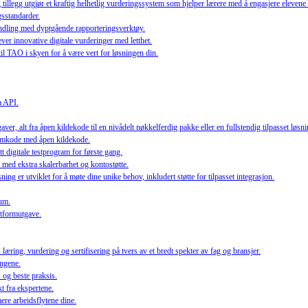
egg utgjør et kraftig helhetlig vurderingssystem som hjelper lærere med å engasjere elevene o
gsstandarder.
handling med dyptgående rapporteringsverktøy.
er innovative digitale vurderinger med letthet.
 til TAO i skyen for å være vert for løsningen din.
a API.
er, alt fra åpen kildekode til en nivådelt nøkkelferdig pakke eller en fullstendig tilpasset løsni
tformkode med åpen kildekode.
t digitale testprogram for første gang.
med ekstra skalerbarhet og kontostøtte.
ng er utviklet for å møte dine unike behov, inkludert støtte for tilpasset integrasjon.
lum.
ttformutgave.
ring, vurdering og sertifisering på tvers av et bredt spekter av fag og bransjer.
ingene.
 og beste praksis.
t fra ekspertene.
ere arbeidsflytene dine.