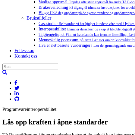
Vanlige spørsmål
Oppdag ofte stilte spørsmål fra andre TAO-br
Brukerveiledning
Få tilgang til trinnvise instruksjoner for arb
Blogg
Hold deg oppdatert på de nyeste trendene og oppdateringene
Brukstilfeller
Casestudier
Se hvordan vi har hjulpet kundene våre med å lykkes
Interoperabilitet
Eliminer datasiloer og skap et tilkoblet digitalt
Tilgjengelighet
Finn ut hvordan du kan fremme likestilling i l
Menneskelig poengsum på nett
Lær mer om bruksområder for
Hva er nettbaserte vurderinger?
Lær det grunnleggende om dat
Fellesskap
Kontakt oss
Programvareinteroperabilitet
Lås opp kraften i
åpne standarder
TAOs sertifisering i åpne standarder betyr at du enkelt kan integrere pl