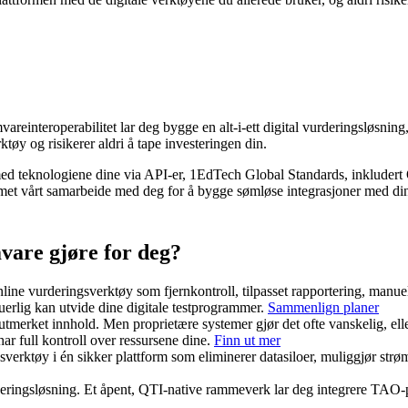
einteroperabilitet lar deg bygge en alt-i-ett digital vurderingsløsning,
tøy og risikerer aldri å tape investeringen din.
ed teknologiene dine via API-er, 1EdTech Global Standards, inkludert
teamet vårt samarbeide med deg for å bygge sømløse integrasjoner med di
vare gjøre for deg?
nline vurderingsverktøy som fjernkontroll, tilpasset rapportering, manu
uerlig kan utvide dine digitale testprogrammer.
Sammenlign planer
 utmerket innhold. Men proprietære systemer gjør det ofte vanskelig, elle
ar full kontroll over ressursene dine.
Finn ut mer
verktøy i én sikker plattform som eliminerer datasiloer, muliggjør strøm
deringsløsning. Et åpent, QTI-native rammeverk lar deg integrere TAO-p