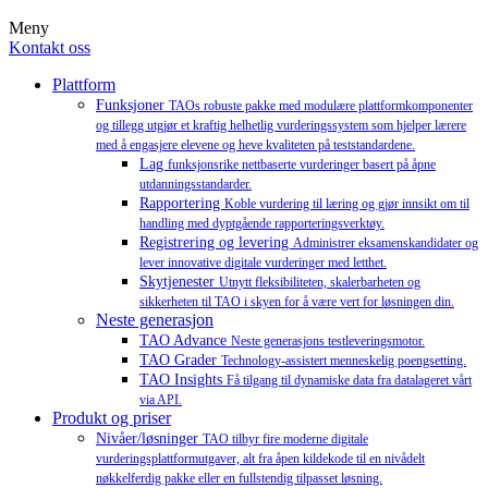
Meny
Kontakt oss
Plattform
Funksjoner
TAOs robuste pakke med modulære plattformkomponenter
og tillegg utgjør et kraftig helhetlig vurderingssystem som hjelper lærere
med å engasjere elevene og heve kvaliteten på teststandardene.
Lag
funksjonsrike nettbaserte vurderinger basert på åpne
utdanningsstandarder.
Rapportering
Koble vurdering til læring og gjør innsikt om til
handling med dyptgående rapporteringsverktøy.
Registrering og levering
Administrer eksamenskandidater og
lever innovative digitale vurderinger med letthet.
Skytjenester
Utnytt fleksibiliteten, skalerbarheten og
sikkerheten til TAO i skyen for å være vert for løsningen din.
Neste generasjon
TAO Advance
Neste generasjons testleveringsmotor.
TAO Grader
Technology-assistert menneskelig poengsetting.
TAO Insights
Få tilgang til dynamiske data fra datalageret vårt
via API.
Produkt og priser
Nivåer/løsninger
TAO tilbyr fire moderne digitale
vurderingsplattformutgaver, alt fra åpen kildekode til en nivådelt
nøkkelferdig pakke eller en fullstendig tilpasset løsning.