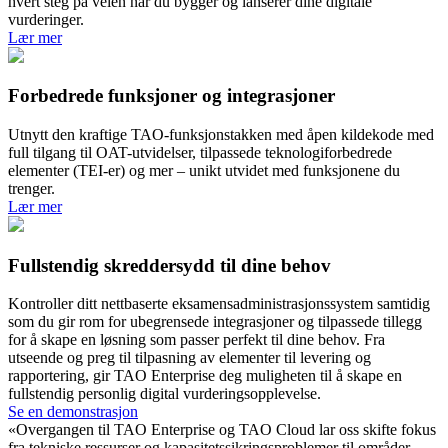
hvert steg på veien når du bygger og lanserer dine digitale
vurderinger.
Lær mer
Forbedrede
funksjoner og integrasjoner
Utnytt den kraftige TAO-funksjonstakken med åpen kildekode med
full tilgang til OAT-utvidelser, tilpassede teknologiforbedrede
elementer (TEI-er) og mer – unikt utvidet med funksjonene du
trenger.
Lær mer
Fullstendig
skreddersydd til dine behov
Kontroller ditt nettbaserte eksamensadministrasjonssystem samtidig
som du gir rom for ubegrensede integrasjoner og tilpassede tillegg
for å skape en løsning som passer perfekt til dine behov. Fra
utseende og preg til tilpasning av elementer til levering og
rapportering, gir TAO Enterprise deg muligheten til å skape en
fullstendig personlig digital vurderingsopplevelse.
Se en demonstrasjon
«Overgangen til TAO Enterprise og TAO Cloud lar oss skifte fokus
fra tekniske ressurser og kapasitetssikringsproblemer til områder