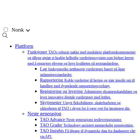
Hopp
til
innhold
Norsk
Plattform
Funksjoner
TAOs robuste pakke med modulære plattformkomponenter
og tillegg utgjør et kraftig helhetlig vurderingssystem som hjelper lærere
med å engasjere elevene og heve kvaliteten på teststandardene.
Lag
funksjonsrike nettbaserte vurderinger basert på åpne
utdanningsstandarder.
Rapportering
Koble vurdering til læring og gjør innsikt om til
handling med dyptgående rapporteringsverktøy.
Registrering og levering
Administrer eksamenskandidater og
lever innovative digitale vurderinger med letthet.
Skytjenester
Utnytt fleksibiliteten, skalerbarheten og
sikkerheten til TAO i skyen for å være vert for løsningen din.
Neste generasjon
TAO Advance
Neste generasjons testleveringsmotor.
TAO Grader
Technology-assistert menneskelig poengsetting.
TAO Insights
Få tilgang til dynamiske data fra datalageret vårt
via API.