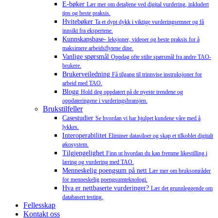
E-bøker
Lær mer om detaljene ved digital vurdering, inkludert
tips og beste praksis.
Hvitebøker
Ta et dypt dykk i viktige vurderingsemner og få
innsikt fra ekspertene.
Kunnskapsbase-
leksjoner, videoer og beste praksis for å
maksimere arbeidsflytene dine.
Vanlige spørsmål
Oppdag ofte stilte spørsmål fra andre TAO-
brukere.
Brukerveiledning
Få tilgang til trinnvise instruksjoner for
arbeid med TAO.
Blogg
Hold deg oppdatert på de nyeste trendene og
oppdateringene i vurderingsbransjen.
Brukstilfeller
Casestudier
Se hvordan vi har hjulpet kundene våre med å
lykkes.
Interoperabilitet
Eliminer datasiloer og skap et tilkoblet digitalt
økosystem.
Tilgjengelighet
Finn ut hvordan du kan fremme likestilling i
læring og vurdering med TAO.
Menneskelig poengsum på nett
Lær mer om bruksområder
for menneskelig poengsumteknologi.
Hva er nettbaserte vurderinger?
Lær det grunnleggende om
databasert testing.
Fellesskap
Kontakt oss