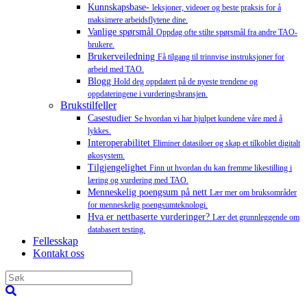
Kunnskapsbase-
leksjoner, videoer og beste praksis for å
maksimere arbeidsflytene dine.
Vanlige spørsmål
Oppdag ofte stilte spørsmål fra andre TAO-
brukere.
Brukerveiledning
Få tilgang til trinnvise instruksjoner for
arbeid med TAO.
Blogg
Hold deg oppdatert på de nyeste trendene og
oppdateringene i vurderingsbransjen.
Brukstilfeller
Casestudier
Se hvordan vi har hjulpet kundene våre med å
lykkes.
Interoperabilitet
Eliminer datasiloer og skap et tilkoblet digitalt
økosystem.
Tilgjengelighet
Finn ut hvordan du kan fremme likestilling i
læring og vurdering med TAO.
Menneskelig poengsum på nett
Lær mer om bruksområder
for menneskelig poengsumteknologi.
Hva er nettbaserte vurderinger?
Lær det grunnleggende om
databasert testing.
Fellesskap
Kontakt oss