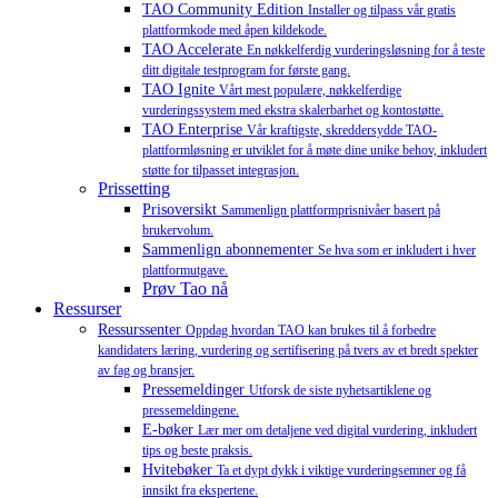
TAO Community Edition
Installer og tilpass vår gratis
plattformkode med åpen kildekode.
TAO Accelerate
En nøkkelferdig vurderingsløsning for å teste
ditt digitale testprogram for første gang.
TAO Ignite
Vårt mest populære, nøkkelferdige
vurderingssystem med ekstra skalerbarhet og kontostøtte.
TAO Enterprise
Vår kraftigste, skreddersydde TAO-
plattformløsning er utviklet for å møte dine unike behov, inkludert
støtte for tilpasset integrasjon.
Prissetting
Prisoversikt
Sammenlign plattformprisnivåer basert på
brukervolum.
Sammenlign abonnementer
Se hva som er inkludert i hver
plattformutgave.
Prøv Tao nå
Ressurser
Ressurssenter
Oppdag hvordan TAO kan brukes til å forbedre
kandidaters læring, vurdering og sertifisering på tvers av et bredt spekter
av fag og bransjer.
Pressemeldinger
Utforsk de siste nyhetsartiklene og
pressemeldingene.
E-bøker
Lær mer om detaljene ved digital vurdering, inkludert
tips og beste praksis.
Hvitebøker
Ta et dypt dykk i viktige vurderingsemner og få
innsikt fra ekspertene.