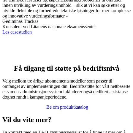
innen utvikling av vurderingsinnhold – slik at vi kan søke etter og
utvikle fleksible og forbedrede tekniske løsninger for mer komplekse
og innovative vurderingsformater.»
Gediminas Trackas
Konsulent ved Litauens nasjonale eksamenssenter
Les casestudien
Få tilgang til støtte på bedriftsnivå
Velg mellom tre årlige abonnementsmodeller som passer til
omfanget av implementeringen din. Bedriftsstøtte for vårt nettbaserte
eksamensadministrasjonssystem inkluderer også dedikert assistanse
døgnet rundt i kampanjeperiodene.
Be om produktkatalog
Vil
du vite mer?
Ta kontakt med en TAO-løsningsspesialist for å finne ut mer om å