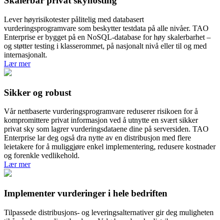
Skalerbar
privat skyhosting
Lever høyrisikotester pålitelig med databasert
vurderingsprogramvare som beskytter testdata på alle nivåer. TAO
Enterprise er bygget på en NoSQL-database for høy skalerbarhet –
og støtter testing i klasserommet, på nasjonalt nivå eller til og med
internasjonalt.
Lær mer
Sikker og
robust
Vår nettbaserte vurderingsprogramvare reduserer risikoen for å
kompromittere privat informasjon ved å utnytte en svært sikker
privat sky som lagrer vurderingsdataene dine på serversiden. TAO
Enterprise lar deg også dra nytte av en distribusjon med flere
leietakere for å muliggjøre enkel implementering, redusere kostnader
og forenkle vedlikehold.
Lær mer
Implementer vurderinger
i hele bedriften
Tilpassede distribusjons- og leveringsalternativer gir deg muligheten