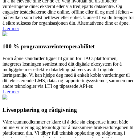
til å nå elevene dine der de er. Velg hvordan du distribuerer
vurderingene dine: eksternt eller via tredjeparts datasentre. Og
engasjer testdeltakerne dine online, offline eller til og med i felten –
på hvilken som helst nettleser eller enhet. Uansett hva du trenger for
å sikre suksess for organisasjonen din. Alternativene dine er åpne.
Lær mer
100 %
programvareinteroperabilitet
Fordi åpne standarder ligger til grunn for TAO-plattformen,
integreres løsningen sømløst med ditt digitale økosystem for å
muliggjøre mer effektiv datadeling på tvers av ditt digitale
læringsmiljø. Vi kan hjelpe deg med å enkelt koble vurderinger til
ditt eksisterende LMS, data- og rapporteringssystemer, sammen med
andre teknologier via LTI og tilpassede API-er.
Lær mer
Liveopplæring og rådgivning
Våre teammedlemmer er klare til å dele sin ekspertise innen både
online vurdering og teknologi for å maksimere brukeradopsjonen til
plattformen din. Vi tilbyr full teknisk opplæring og rådgivning i