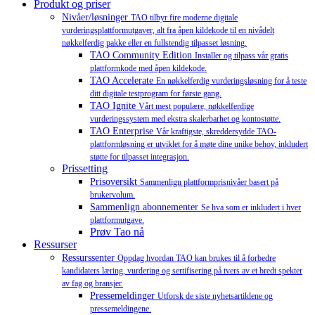
Produkt og priser
Nivåer/løsninger
TAO tilbyr fire moderne digitale
vurderingsplattformutgaver, alt fra åpen kildekode til en nivådelt
nøkkelferdig pakke eller en fullstendig tilpasset løsning.
TAO Community Edition
Installer og tilpass vår gratis
plattformkode med åpen kildekode.
TAO Accelerate
En nøkkelferdig vurderingsløsning for å teste
ditt digitale testprogram for første gang.
TAO Ignite
Vårt mest populære, nøkkelferdige
vurderingssystem med ekstra skalerbarhet og kontostøtte.
TAO Enterprise
Vår kraftigste, skreddersydde TAO-
plattformløsning er utviklet for å møte dine unike behov, inkludert
støtte for tilpasset integrasjon.
Prissetting
Prisoversikt
Sammenlign plattformprisnivåer basert på
brukervolum.
Sammenlign abonnementer
Se hva som er inkludert i hver
plattformutgave.
Prøv Tao nå
Ressurser
Ressurssenter
Oppdag hvordan TAO kan brukes til å forbedre
kandidaters læring, vurdering og sertifisering på tvers av et bredt spekter
av fag og bransjer.
Pressemeldinger
Utforsk de siste nyhetsartiklene og
pressemeldingene.