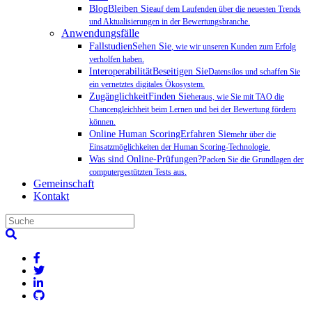
BlogBleiben Sie
auf dem Laufenden über die neuesten Trends
und Aktualisierungen in der Bewertungsbranche.
Anwendungsfälle
FallstudienSehen Sie
, wie wir unseren Kunden zum Erfolg
verholfen haben.
InteroperabilitätBeseitigen Sie
Datensilos und schaffen Sie
ein vernetztes digitales Ökosystem.
ZugänglichkeitFinden Sie
heraus, wie Sie mit TAO die
Chancengleichheit beim Lernen und bei der Bewertung fördern
können.
Online Human ScoringErfahren Sie
mehr über die
Einsatzmöglichkeiten der Human Scoring-Technologie.
Was sind Online-Prüfungen?
Packen Sie die Grundlagen der
computergestützten Tests aus.
Gemeinschaft
Kontakt