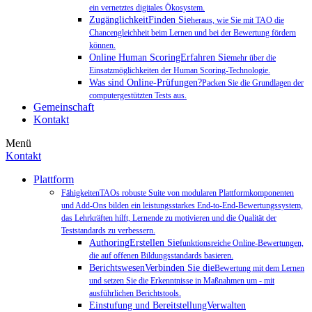
ein vernetztes digitales Ökosystem.
ZugänglichkeitFinden Sie
heraus, wie Sie mit TAO die
Chancengleichheit beim Lernen und bei der Bewertung fördern
können.
Online Human ScoringErfahren Sie
mehr über die
Einsatzmöglichkeiten der Human Scoring-Technologie.
Was sind Online-Prüfungen?
Packen Sie die Grundlagen der
computergestützten Tests aus.
Gemeinschaft
Kontakt
Menü
Kontakt
Plattform
FähigkeitenTAOs robuste Suite von modularen Plattformkomponenten
und Add-Ons bilden ein leistungsstarkes End-to-End-Bewertungssystem,
das Lehrkräften hilft, Lernende zu motivieren und die Qualität der
Teststandards zu verbessern.
AuthoringErstellen Sie
funktionsreiche Online-Bewertungen,
die auf offenen Bildungsstandards basieren.
BerichtswesenVerbinden Sie die
Bewertung mit dem Lernen
und setzen Sie die Erkenntnisse in Maßnahmen um - mit
ausführlichen Berichtstools.
Einstufung und BereitstellungVerwalten