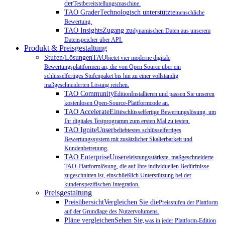
der
Testbereitstellungsmaschine.
TAO GraderTechnologisch unterstützte
menschliche
Bewertung.
TAO InsightsZugang zu
dynamischen Daten aus unserem
Datenspeicher über API.
Produkt & Preisgestaltung
Stufen/LösungenTAO
bietet vier moderne digitale
Bewertungsplattformen an, die von Open Source über ein
schlüsselfertiges Stufenpaket bis hin zu einer vollständig
maßgeschneiderten Lösung reichen.
TAO Community
EditionInstallieren und passen Sie unseren
kostenlosen Open-Source-Plattformcode an.
TAO AccelerateEine
schlüsselfertige Bewertungslösung, um
Ihr digitales Testprogramm zum ersten Mal zu testen.
TAO IgniteUnser
beliebtestes schlüsselfertiges
Bewertungssystem mit zusätzlicher Skalierbarkeit und
Kundenbetreuung.
TAO EnterpriseUnsere
leistungsstärkste, maßgeschneiderte
TAO-Plattformlösung, die auf Ihre individuellen Bedürfnisse
zugeschnitten ist, einschließlich Unterstützung bei der
kundenspezifischen Integration.
Preisgestaltung
PreisübersichtVergleichen Sie die
Preisstufen der Plattform
auf der Grundlage des Nutzervolumens.
Pläne vergleichenSehen Sie,
was in jeder Plattform-Edition