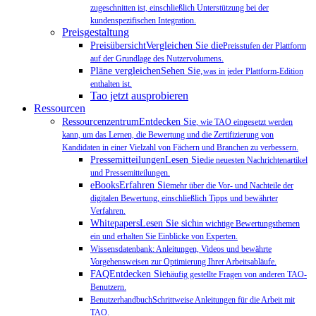
zugeschnitten ist, einschließlich Unterstützung bei der
kundenspezifischen Integration.
Preisgestaltung
PreisübersichtVergleichen Sie die
Preisstufen der Plattform
auf der Grundlage des Nutzervolumens.
Pläne vergleichenSehen Sie,
was in jeder Plattform-Edition
enthalten ist.
Tao jetzt ausprobieren
Ressourcen
RessourcenzentrumEntdecken Sie
, wie TAO eingesetzt werden
kann, um das Lernen, die Bewertung und die Zertifizierung von
Kandidaten in einer Vielzahl von Fächern und Branchen zu verbessern.
PressemitteilungenLesen Sie
die neuesten Nachrichtenartikel
und Pressemitteilungen.
eBooksErfahren Sie
mehr über die Vor- und Nachteile der
digitalen Bewertung, einschließlich Tipps und bewährter
Verfahren.
WhitepapersLesen Sie sich
in wichtige Bewertungsthemen
ein und erhalten Sie Einblicke von Experten.
Wissensdatenbank: Anleitungen, Videos und bewährte
Vorgehensweisen zur Optimierung Ihrer Arbeitsabläufe.
FAQEntdecken Sie
häufig gestellte Fragen von anderen TAO-
Benutzern.
BenutzerhandbuchSchrittweise Anleitungen für die Arbeit mit
TAO.