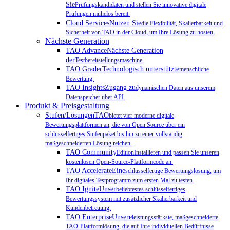
Sie
Prüfungskandidaten und stellen Sie innovative digitale
Prüfungen mühelos bereit.
Cloud ServicesNutzen Sie
die Flexibilität, Skalierbarkeit und
Sicherheit von TAO in der Cloud, um Ihre Lösung zu hosten.
Nächste Generation
TAO AdvanceNächste Generation
der
Testbereitstellungsmaschine.
TAO GraderTechnologisch unterstützte
menschliche
Bewertung.
TAO InsightsZugang zu
dynamischen Daten aus unserem
Datenspeicher über API.
Produkt & Preisgestaltung
Stufen/LösungenTAO
bietet vier moderne digitale
Bewertungsplattformen an, die von Open Source über ein
schlüsselfertiges Stufenpaket bis hin zu einer vollständig
maßgeschneiderten Lösung reichen.
TAO Community
EditionInstallieren und passen Sie unseren
kostenlosen Open-Source-Plattformcode an.
TAO AccelerateEine
schlüsselfertige Bewertungslösung, um
Ihr digitales Testprogramm zum ersten Mal zu testen.
TAO IgniteUnser
beliebtestes schlüsselfertiges
Bewertungssystem mit zusätzlicher Skalierbarkeit und
Kundenbetreuung.
TAO EnterpriseUnsere
leistungsstärkste, maßgeschneiderte
TAO-Plattformlösung, die auf Ihre individuellen Bedürfnisse