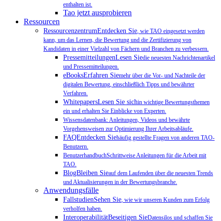
enthalten ist.
Tao jetzt ausprobieren
Ressourcen
RessourcenzentrumEntdecken Sie
, wie TAO eingesetzt werden
kann, um das Lernen, die Bewertung und die Zertifizierung von
Kandidaten in einer Vielzahl von Fächern und Branchen zu verbessern.
PressemitteilungenLesen Sie
die neuesten Nachrichtenartikel
und Pressemitteilungen.
eBooksErfahren Sie
mehr über die Vor- und Nachteile der
digitalen Bewertung, einschließlich Tipps und bewährter
Verfahren.
WhitepapersLesen Sie sich
in wichtige Bewertungsthemen
ein und erhalten Sie Einblicke von Experten.
Wissensdatenbank: Anleitungen, Videos und bewährte
Vorgehensweisen zur Optimierung Ihrer Arbeitsabläufe.
FAQEntdecken Sie
häufig gestellte Fragen von anderen TAO-
Benutzern.
BenutzerhandbuchSchrittweise Anleitungen für die Arbeit mit
TAO.
BlogBleiben Sie
auf dem Laufenden über die neuesten Trends
und Aktualisierungen in der Bewertungsbranche.
Anwendungsfälle
FallstudienSehen Sie
, wie wir unseren Kunden zum Erfolg
verholfen haben.
InteroperabilitätBeseitigen Sie
Datensilos und schaffen Sie