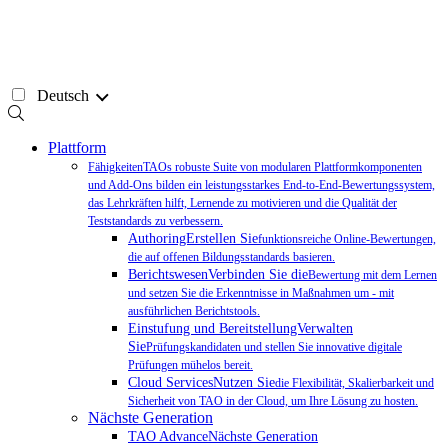
Zum
Inhalt
springen
Deutsch
Plattform
FähigkeitenTAOs robuste Suite von modularen Plattformkomponenten
und Add-Ons bilden ein leistungsstarkes End-to-End-Bewertungssystem,
das Lehrkräften hilft, Lernende zu motivieren und die Qualität der
Teststandards zu verbessern.
AuthoringErstellen Sie
funktionsreiche Online-Bewertungen,
die auf offenen Bildungsstandards basieren.
BerichtswesenVerbinden Sie die
Bewertung mit dem Lernen
und setzen Sie die Erkenntnisse in Maßnahmen um - mit
ausführlichen Berichtstools.
Einstufung und BereitstellungVerwalten
Sie
Prüfungskandidaten und stellen Sie innovative digitale
Prüfungen mühelos bereit.
Cloud ServicesNutzen Sie
die Flexibilität, Skalierbarkeit und
Sicherheit von TAO in der Cloud, um Ihre Lösung zu hosten.
Nächste Generation
TAO AdvanceNächste Generation