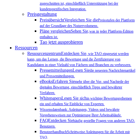
zugeschnitten ist, einschließlich Unterstützung bei der
kundenspezifischen Integration.
Preisgestaltung
PreisübersichtVergleichen Sie die
Preisstufen der Plattform
auf der Grundlage des Nutzervolumens.
Pläne vergleichenSehen Sie,
was in jeder Plattform-Edition
enthalten ist.
Tao jetzt ausprobieren
Ressourcen
RessourcenzentrumEntdecken Sie
, wie TAO eingesetzt werden
kann, um das Lernen, die Bewertung und die Zertifizierung von
Kandidaten in einer Vielzahl von Fächern und Branchen zu verbessern.
PressemitteilungenLesen Sie
die neuesten Nachrichtenartikel
und Pressemitteilungen.
eBooksErfahren Sie
mehr über die Vor- und Nachteile der
digitalen Bewertung, einschließlich Tipps und bewährter
Verfahren.
WhitepapersLesen Sie sich
in wichtige Bewertungsthemen
ein und erhalten Sie Einblicke von Experten.
Wissensdatenbank: Anleitungen, Videos und bewährte
Vorgehensweisen zur Optimierung Ihrer Arbeitsabläufe.
FAQEntdecken Sie
häufig gestellte Fragen von anderen TAO-
Benutzern.
BenutzerhandbuchSchrittweise Anleitungen für die Arbeit mit
TAO.