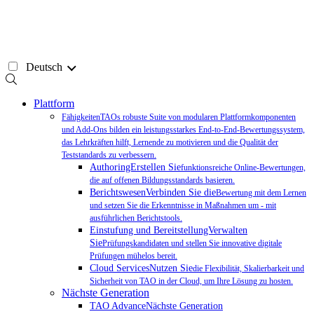
Zum
Inhalt
springen
Deutsch
Plattform
FähigkeitenTAOs robuste Suite von modularen Plattformkomponenten
und Add-Ons bilden ein leistungsstarkes End-to-End-Bewertungssystem,
das Lehrkräften hilft, Lernende zu motivieren und die Qualität der
Teststandards zu verbessern.
AuthoringErstellen Sie
funktionsreiche Online-Bewertungen,
die auf offenen Bildungsstandards basieren.
BerichtswesenVerbinden Sie die
Bewertung mit dem Lernen
und setzen Sie die Erkenntnisse in Maßnahmen um - mit
ausführlichen Berichtstools.
Einstufung und BereitstellungVerwalten
Sie
Prüfungskandidaten und stellen Sie innovative digitale
Prüfungen mühelos bereit.
Cloud ServicesNutzen Sie
die Flexibilität, Skalierbarkeit und
Sicherheit von TAO in der Cloud, um Ihre Lösung zu hosten.
Nächste Generation
TAO AdvanceNächste Generation