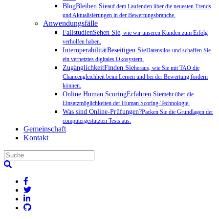
BlogBleiben Sie
auf dem Laufenden über die neuesten Trends
und Aktualisierungen in der Bewertungsbranche.
Anwendungsfälle
FallstudienSehen Sie
, wie wir unseren Kunden zum Erfolg
verholfen haben.
InteroperabilitätBeseitigen Sie
Datensilos und schaffen Sie
ein vernetztes digitales Ökosystem.
ZugänglichkeitFinden Sie
heraus, wie Sie mit TAO die
Chancengleichheit beim Lernen und bei der Bewertung fördern
können.
Online Human ScoringErfahren Sie
mehr über die
Einsatzmöglichkeiten der Human Scoring-Technologie.
Was sind Online-Prüfungen?
Packen Sie die Grundlagen der
computergestützten Tests aus.
Gemeinschaft
Kontakt