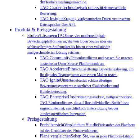
der
Testbereitstellungsmaschine.
TAO GraderTechnologisch unterstützte
menschliche
Bewertung.
TAO InsightsZugang zu
dynamischen Daten aus unserem
Datenspeicher über API.
Produkt & Preisgestaltung
Stufen/LösungenTAO
bietet vier moderne digitale
Bewertungsplattformen an, die von Open Source über ein
schlüsselfertiges Stufenpaket bis hin zu einer vollständig
maßgeschneiderten Lösung reichen.
TAO Community
EditionInstallieren und passen Sie unseren
kostenlosen Open-Source-Plattformcode an.
TAO AccelerateEine
schlüsselfertige Bewertungslösung, um
Ihr digitales Testprogramm zum ersten Mal zu testen.
TAO IgniteUnser
beliebtestes schlüsselfertiges
Bewertungssystem mit zusätzlicher Skalierbarkeit und
Kundenbetreuung.
TAO EnterpriseUnsere
leistungsstärkste, maßgeschneiderte
TAO-Plattformlösung, die auf Ihre individuellen Bedürfnisse
zugeschnitten ist, einschließlich Unterstützung bei der
kundenspezifischen Integration.
Preisgestaltung
PreisübersichtVergleichen Sie die
Preisstufen der Plattform
auf der Grundlage des Nutzervolumens.
Pläne vergleichenSehen Sie,
was in jeder Plattform-Edition