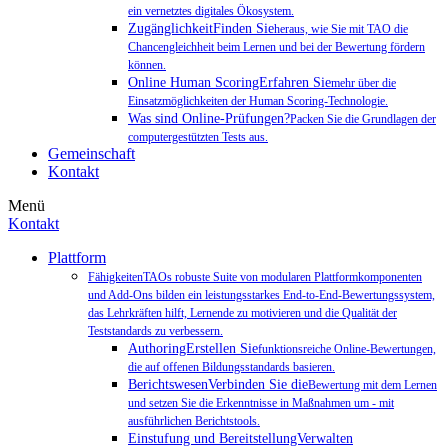
ein vernetztes digitales Ökosystem.
ZugänglichkeitFinden Sie
heraus, wie Sie mit TAO die
Chancengleichheit beim Lernen und bei der Bewertung fördern
können.
Online Human ScoringErfahren Sie
mehr über die
Einsatzmöglichkeiten der Human Scoring-Technologie.
Was sind Online-Prüfungen?
Packen Sie die Grundlagen der
computergestützten Tests aus.
Gemeinschaft
Kontakt
Menü
Kontakt
Plattform
FähigkeitenTAOs robuste Suite von modularen Plattformkomponenten
und Add-Ons bilden ein leistungsstarkes End-to-End-Bewertungssystem,
das Lehrkräften hilft, Lernende zu motivieren und die Qualität der
Teststandards zu verbessern.
AuthoringErstellen Sie
funktionsreiche Online-Bewertungen,
die auf offenen Bildungsstandards basieren.
BerichtswesenVerbinden Sie die
Bewertung mit dem Lernen
und setzen Sie die Erkenntnisse in Maßnahmen um - mit
ausführlichen Berichtstools.
Einstufung und BereitstellungVerwalten