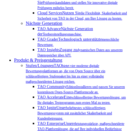
Sie
Prüfungskandidaten und stellen Sie innovative digitale
Prüfungen mühelos bereit.
Cloud ServicesNutzen Sie
die Flexibilität, Skalierbarkeit und
Sicherheit von TAO in der Cloud, um Ihre Lösung zu hosten.
Nächste Generation
TAO AdvanceNächste Generation
der
Testbereitstellungsmaschine.
TAO GraderTechnologisch unterstützte
menschliche
Bewertung.
TAO InsightsZugang zu
dynamischen Daten aus unserem
Datenspeicher über API.
Produkt & Preisgestaltung
Stufen/LösungenTAO
bietet vier moderne digitale
Bewertungsplattformen an, die von Open Source über ein
schlüsselfertiges Stufenpaket bis hin zu einer vollständig
maßgeschneiderten Lösung reichen.
TAO Community
EditionInstallieren und passen Sie unseren
kostenlosen Open-Source-Plattformcode an.
TAO AccelerateEine
schlüsselfertige Bewertungslösung, um
Ihr digitales Testprogramm zum ersten Mal zu testen.
TAO IgniteUnser
beliebtestes schlüsselfertiges
Bewertungssystem mit zusätzlicher Skalierbarkeit und
Kundenbetreuung.
TAO EnterpriseUnsere
leistungsstärkste, maßgeschneiderte
TAO-Plattformlösung, die auf Ihre individuellen Bedürfnisse