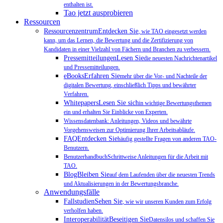
enthalten ist.
Tao jetzt ausprobieren
Ressourcen
RessourcenzentrumEntdecken Sie
, wie TAO eingesetzt werden
kann, um das Lernen, die Bewertung und die Zertifizierung von
Kandidaten in einer Vielzahl von Fächern und Branchen zu verbessern.
PressemitteilungenLesen Sie
die neuesten Nachrichtenartikel
und Pressemitteilungen.
eBooksErfahren Sie
mehr über die Vor- und Nachteile der
digitalen Bewertung, einschließlich Tipps und bewährter
Verfahren.
WhitepapersLesen Sie sich
in wichtige Bewertungsthemen
ein und erhalten Sie Einblicke von Experten.
Wissensdatenbank: Anleitungen, Videos und bewährte
Vorgehensweisen zur Optimierung Ihrer Arbeitsabläufe.
FAQEntdecken Sie
häufig gestellte Fragen von anderen TAO-
Benutzern.
BenutzerhandbuchSchrittweise Anleitungen für die Arbeit mit
TAO.
BlogBleiben Sie
auf dem Laufenden über die neuesten Trends
und Aktualisierungen in der Bewertungsbranche.
Anwendungsfälle
FallstudienSehen Sie
, wie wir unseren Kunden zum Erfolg
verholfen haben.
InteroperabilitätBeseitigen Sie
Datensilos und schaffen Sie