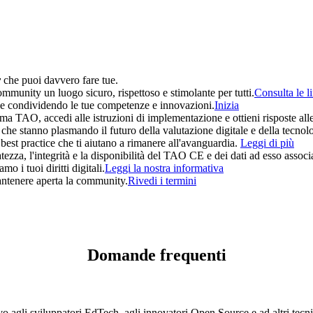
y
che puoi davvero fare tue.
ommunity un luogo sicuro, rispettoso e stimolante per tutti.
Consulta le l
ce condividendo le tue competenze e innovazioni.
Inizia
rma TAO, accedi alle istruzioni di implementazione e ottieni risposte all
 che stanno plasmando il futuro della valutazione digitale e della tecnol
e best practice che ti aiutano a rimanere all'avanguardia.
Leggi di più
ezza, l'integrità e la disponibilità del TAO CE e dei dati ad esso associa
o i tuoi diritti digitali.
Leggi la nostra informativa
antenere aperta la community.
Rivedi i termini
Domande frequenti
agli sviluppatori EdTech, agli innovatori Open Source e ad altri tecnici