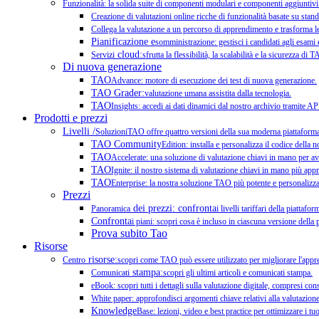
Funzionalità: la solida suite di componenti modulari e componenti aggiuntivi d
Creazione di valutazioni online ricche di funzionalità basate su stand
Collega la valutazione a un percorso di apprendimento e trasforma le 
Pianificazione e
somministrazione: gestisci i candidati agli esami 
cloud:
Servizi
sfrutta la flessibilità, la scalabilità e la sicurezza di
Di nuova generazione
TAO
Advance: motore di esecuzione dei test di nuova generazione.
TAO Grader:
valutazione umana assistita dalla tecnologia.
TAO
Insights: accedi ai dati dinamici dal nostro archivio tramite AP
Prodotti e prezzi
Livelli /
SoluzioniTAO offre quattro versioni della sua moderna piattaforma d
TAO Community
Edition: installa e personalizza il codice della 
TAO
Accelerate: una soluzione di valutazione chiavi in mano per avv
TAO
Ignite: il nostro sistema di valutazione chiavi in mano più appr
TAO
Enterprise: la nostra soluzione TAO più potente e personalizzat
Prezzi
dei prezzi: confronta
Panoramica
i livelli tariffari della piattaf
Confronta
i piani: scopri cosa è incluso in ciascuna versione della 
Prova subito Tao
Risorse
risorse:
Centro
scopri come TAO può essere utilizzato per migliorare l'appren
stampa:
Comunicati
scopri gli ultimi articoli e comunicati stampa.
eBook: scopri tutti i dettagli sulla valutazione digitale, compresi con
White paper: approfondisci argomenti chiave relativi alla valutazione 
Knowledge
Base: lezioni, video e best practice per ottimizzare i tuo