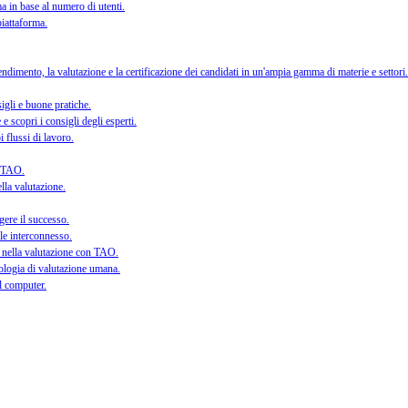
orma in base al numero di utenti.
piattaforma.
dimento, la valutazione e la certificazione dei candidati in un'ampia gamma di materie e settori.
sigli e buone pratiche.
e scopri i consigli degli esperti.
i flussi di lavoro.
di TAO.
lla valutazione.
gere il successo.
ale interconnesso.
e nella valutazione con TAO.
cnologia di valutazione umana.
al computer.