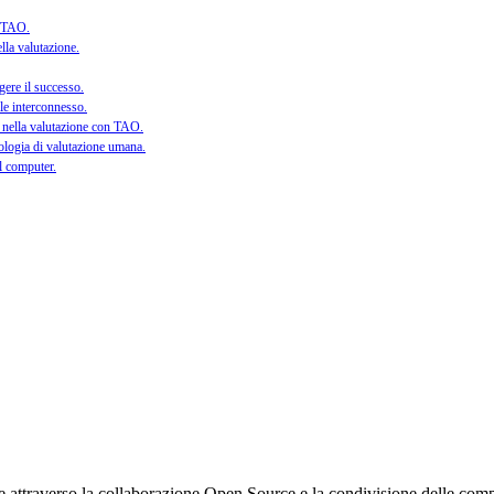
di TAO.
lla valutazione.
gere il successo.
ale interconnesso.
e nella valutazione con TAO.
cnologia di valutazione umana.
al computer.
itale attraverso la collaborazione Open Source e la condivisione dell