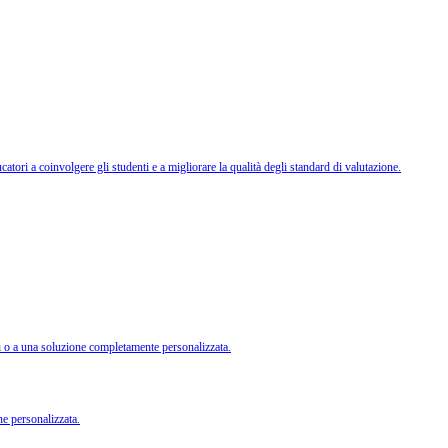
tori a coinvolgere gli studenti e a migliorare la qualità degli standard di valutazione.
li o a una soluzione completamente personalizzata.
ne personalizzata.