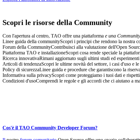
Scopri le risorse della Community
Con l'apertura al centro, TAO offre una piattaforma
e una Communit
Linee guida della community
Scopri i principi che rendono la nostra c
Forum della Community
Contribuisci alla valutazione dell'Open Sour
Piattaforma TAO e installazione
Scopri cosa rende speciale la piattafo
Ricerca innovativa
Rimani aggiornato sugli ultimi studi ed esperimenti
Articoli di tendenza
Scopri le ultime novità del settore, i casi d'uso e l
Policy di sicurezza
Linee guida e procedure che garantiscono la riservat
Informativa sulla privacy
Scopri come proteggiamo i tuoi dati e rispettiam
Condizioni d'uso
Comprendi le regole e gli accordi che ci aiutano a m
Cos'è il TAO Community Developer Forum?
Il
nostro
forum comunitario
Open Source offre uno spazio collaborativo 