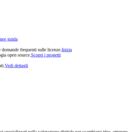
inee guida
e domande frequenti sulle licenze.
Inizia
ogia open source.
Scopri i progetti
ti.
Vedi dettagli
 specializzati nella valutazione digitale per scambiarsi idee, ottenere