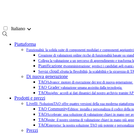
Vai
al
contenuto
Italiano
Piattaforma
Funzionalità: la solida suite di componenti modulari e componenti aggiuntivi d
Creazione di valutazioni online ricche di funzionalità basate su stand
Collega la valutazione a un percorso di apprendimento e trasforma le 
Pianificazione e
somministrazione: gestisci i candidati agli esami 
cloud:
Servizi
sfrutta la flessibilità, la scalabilità e la sicurezza di
Di nuova generazione
TAO
Advance: motore di esecuzione dei test di nuova generazione.
TAO Grader:
valutazione umana assistita dalla tecnologia.
TAO
Insights: accedi ai dati dinamici dal nostro archivio tramite AP
Prodotti e prezzi
Livelli /
SoluzioniTAO offre quattro versioni della sua moderna piattaforma d
TAO Community
Edition: installa e personalizza il codice della 
TAO
Accelerate: una soluzione di valutazione chiavi in mano per avv
TAO
Ignite: il nostro sistema di valutazione chiavi in mano più appr
TAO
Enterprise: la nostra soluzione TAO più potente e personalizzat
Prezzi