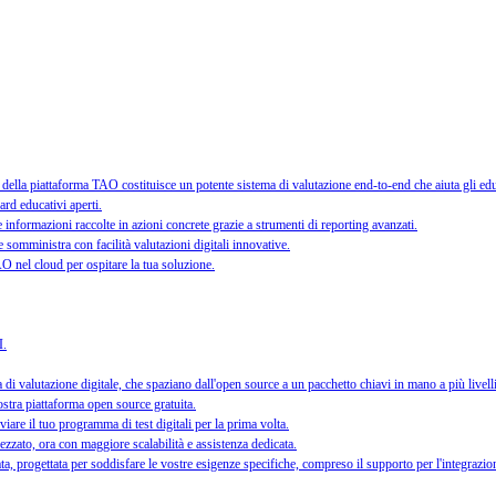
ella piattaforma TAO costituisce un potente sistema di valutazione end-to-end che aiuta gli educa
ard educativi aperti.
informazioni raccolte in azioni concrete grazie a strumenti di reporting avanzati.
e somministra con facilità valutazioni digitali innovative.
 TAO nel cloud per ospitare la tua soluzione.
I.
i valutazione digitale, che spaziano dall'open source a un pacchetto chiavi in mano a più livel
nostra piattaforma open source gratuita.
iare il tuo programma di test digitali per la prima volta.
ezzato, ora con maggiore scalabilità e assistenza dedicata.
a, progettata per soddisfare le vostre esigenze specifiche, compreso il supporto per l'integrazio