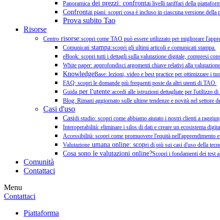
dei prezzi: confronta
Panoramica
i livelli tariffari della piattaf
Confronta
i piani: scopri cosa è incluso in ciascuna versione della 
Prova subito Tao
Risorse
risorse:
Centro
scopri come TAO può essere utilizzato per migliorare l'appren
stampa:
Comunicati
scopri gli ultimi articoli e comunicati stampa.
eBook: scopri tutti i dettagli sulla valutazione digitale, compresi con
White paper: approfondisci argomenti chiave relativi alla valutazione 
Knowledge
Base: lezioni, video e best practice per ottimizzare i tuo
FAQ: scopri le domande più frequenti poste da altri utenti di TAO.
per l'utente:
Guida
accedi alle istruzioni dettagliate per l'utilizzo 
Blog: Rimani aggiornato sulle ultime tendenze e novità nel settore de
Casi d'uso
Casi
di studio: scopri come abbiamo aiutato i nostri clienti a raggiun
Interoperabilità: eliminare i silos di dati e creare un ecosistema digit
Accessibilità: scopri come promuovere l'equità nell'apprendimento 
umana online: scop
Valutazione
ri di più sui casi d'uso della te
Cosa sono le valutazioni online?
Scopri i fondamenti dei test 
Comunità
Contattaci
Menu
Contattaci
Piattaforma