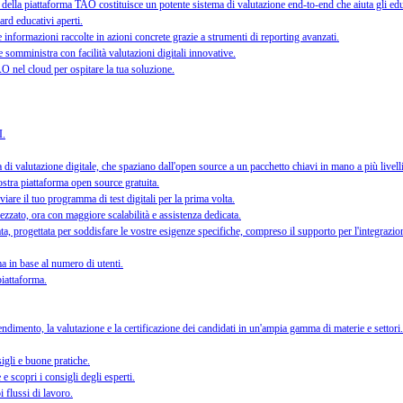
ella piattaforma TAO costituisce un potente sistema di valutazione end-to-end che aiuta gli educa
ard educativi aperti.
informazioni raccolte in azioni concrete grazie a strumenti di reporting avanzati.
e somministra con facilità valutazioni digitali innovative.
 TAO nel cloud per ospitare la tua soluzione.
I.
i valutazione digitale, che spaziano dall'open source a un pacchetto chiavi in mano a più livel
nostra piattaforma open source gratuita.
iare il tuo programma di test digitali per la prima volta.
ezzato, ora con maggiore scalabilità e assistenza dedicata.
a, progettata per soddisfare le vostre esigenze specifiche, compreso il supporto per l'integrazio
orma in base al numero di utenti.
piattaforma.
dimento, la valutazione e la certificazione dei candidati in un'ampia gamma di materie e settori.
sigli e buone pratiche.
e scopri i consigli degli esperti.
i flussi di lavoro.