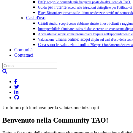
FAQ: scopri le domande più frequenti poste da altri utenti di TAO.
per l'utente:
Guida
accedi alle istruzioni dettagliate per l'utilizzo 
Blog: Rimani aggiornato sulle ultime tendenze e novità nel settore de
Casi d'uso
Casi
di studio: scopri come abbiamo aiutato i nostri clienti a raggiun
Interoperabilità: eliminare i silos di dati e creare un ecosistema digit
Accessibilità: scopri come promuovere l'equità nell'apprendimento 
umana online: scop
Valutazione
ri di più sui casi d'uso della te
Cosa sono le valutazioni online?
Scopri i fondamenti dei test 
Comunità
Contattaci
Un futuro più luminoso per la valutazione inizia qui
Benvenuto nella
Community TAO!
Entra a far parte della piattaforma che promuove la valutazione dig