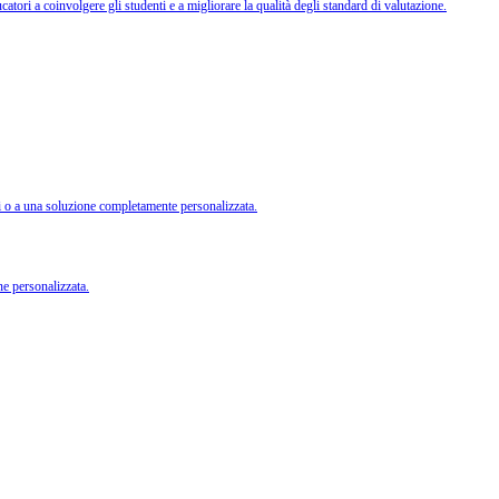
tori a coinvolgere gli studenti e a migliorare la qualità degli standard di valutazione.
li o a una soluzione completamente personalizzata.
ne personalizzata.