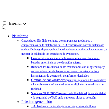
Ir
al
contenido
Español
Plataforma
Capacidades: El sólido conjunto de componentes modulares y
complementos de la plataforma de TAO conforma un potente sistema de
evaluación integral que ayuda a los educadores a motivar a los alumnos y a
mejorar la calidad de los estándares de evaluación.
Creación de evaluaciones en línea con numerosas funciones
basadas en estándares de educación abierta.
Relaciona los resultados de las evaluaciones con el aprendizaje y
convierte los conocimientos en acciones concretas gracias a
herramientas de generación de informes detallados.
Gestión de convocatorias y
entrega: gestiona a los candidatos
a los exámenes y ofrece evaluaciones digitales innovadoras con
facilidad.
en la nube:
Servicios
Aprovecha la flexibilidad, la escalabilidad
y la seguridad de TAO en la nube para alojar tu solución.
Próxima generación
TAO
Advance: motor de ejecución de pruebas de última