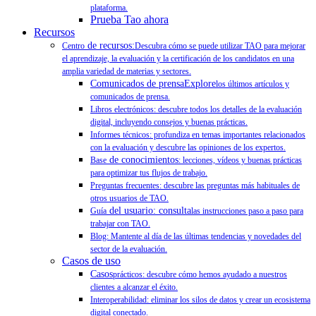
plataforma.
Prueba Tao ahora
Recursos
de recursos:
Centro
Descubra cómo se puede utilizar TAO para mejorar
el aprendizaje, la evaluación y la certificación de los candidatos en una
amplia variedad de materias y sectores.
Comunicados de prensaExplore
los últimos artículos y
comunicados de prensa.
Libros electrónicos: descubre todos los detalles de la evaluación
digital, incluyendo consejos y buenas prácticas.
Informes técnicos: profundiza en temas importantes relacionados
con la evaluación y descubre las opiniones de los expertos.
de conocimientos
Base
: lecciones, vídeos y buenas prácticas
para optimizar tus flujos de trabajo.
Preguntas frecuentes: descubre las preguntas más habituales de
otros usuarios de TAO.
del usuario: consulta
Guía
las instrucciones paso a paso para
trabajar con TAO.
Blog: Mantente al día de las últimas tendencias y novedades del
sector de la evaluación.
Casos de uso
Casos
prácticos: descubre cómo hemos ayudado a nuestros
clientes a alcanzar el éxito.
Interoperabilidad: eliminar los silos de datos y crear un ecosistema
digital conectado.