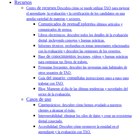
Recursos
de recursos:
Centro
Descubra cómo se puede utilizar TAO para mejorar
el aprendizaje, la evaluación y la certificación de los candidatos en una
amplia variedad de materias y sectores.
Comunicados de prensaExplore
los últimos artículos y
comunicados de prensa.
Libros electrónicos: descubre todos los detalles de la evaluación
digital, incluyendo consejos y buenas prácticas.
Informes técnicos: profundiza en temas importantes relacionados
con la evaluación y descubre las opiniones de los expertos.
de conocimientos
Base
: lecciones, vídeos y buenas prácticas
para optimizar tus flujos de trabajo.
Preguntas frecuentes: descubre las preguntas más habituales de
otros usuarios de TAO.
del usuario: consulta
Guía
las instrucciones paso a paso para
trabajar con TAO.
Blog: Mantente al día de las últimas tendencias y novedades del
sector de la evaluación.
Casos de uso
Casos
prácticos: descubre cómo hemos ayudado a nuestros
clientes a alcanzar el éxito.
Interoperabilidad: eliminar los silos de datos y crear un ecosistema
digital conectado.
Accesibilidad: Descubre cómo promover la equidad en el
aprendizaje y la evaluación con TAO.