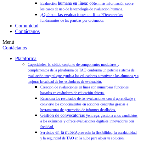
humana en línea: obt
Evaluación
én más información sobre
los casos de uso de la tecnología de evaluación humana.
¿Qué son las evaluaciones en línea?
Descubre los
fundamentos de las pruebas por ordenador.
Comunidad
Contáctanos
Menú
Contáctanos
Plataforma
Capacidades: El sólido conjunto de componentes modulares y
complementos de la plataforma de TAO conforma un potente sistema de
evaluación integral que ayuda a los educadores a motivar a los alumnos y a
mejorar la calidad de los estándares de evaluación.
Creación de evaluaciones en línea con numerosas funciones
basadas en estándares de educación abierta.
Relaciona los resultados de las evaluaciones con el aprendizaje y
convierte los conocimientos en acciones concretas gracias a
herramientas de generación de informes detallados.
Gestión de convocatorias y
entrega: gestiona a los candidatos
a los exámenes y ofrece evaluaciones digitales innovadoras con
facilidad.
en la nube:
Servicios
Aprovecha la flexibilidad, la escalabilidad
y la seguridad de TAO en la nube para alojar tu solución.