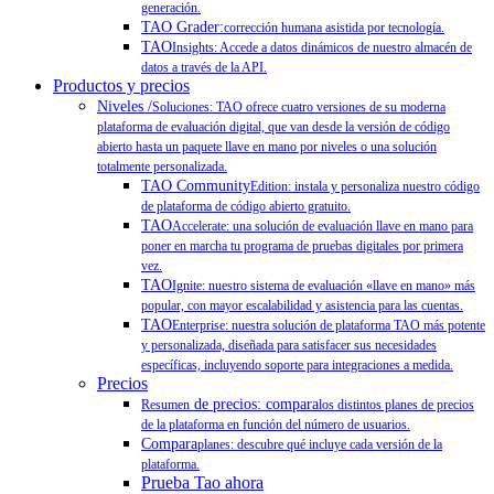
generación.
TAO Grader:
corrección humana asistida por tecnología.
TAO
Insights: Accede a datos dinámicos de nuestro almacén de
datos a través de la API.
Productos y precios
Niveles /
Soluciones: TAO ofrece cuatro versiones de su moderna
plataforma de evaluación digital, que van desde la versión de código
abierto hasta un paquete llave en mano por niveles o una solución
totalmente personalizada.
TAO Community
Edition: instala y personaliza nuestro código
de plataforma de código abierto gratuito.
TAO
Accelerate: una solución de evaluación llave en mano para
poner en marcha tu programa de pruebas digitales por primera
vez.
TAO
Ignite: nuestro sistema de evaluación «llave en mano» más
popular, con mayor escalabilidad y asistencia para las cuentas.
TAO
Enterprise: nuestra solución de plataforma TAO más potente
y personalizada, diseñada para satisfacer sus necesidades
específicas, incluyendo soporte para integraciones a medida.
Precios
de precios: compara
Resumen
los distintos planes de precios
de la plataforma en función del número de usuarios.
Compara
planes: descubre qué incluye cada versión de la
plataforma.
Prueba Tao ahora