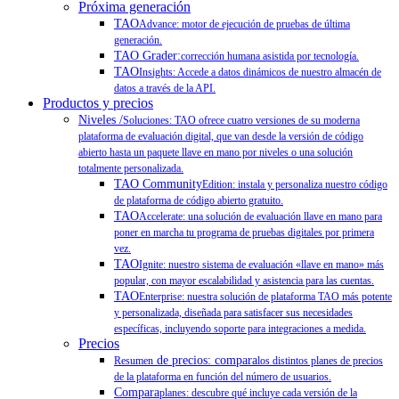
Próxima generación
TAO
Advance: motor de ejecución de pruebas de última
generación.
TAO Grader:
corrección humana asistida por tecnología.
TAO
Insights: Accede a datos dinámicos de nuestro almacén de
datos a través de la API.
Productos y precios
Niveles /
Soluciones: TAO ofrece cuatro versiones de su moderna
plataforma de evaluación digital, que van desde la versión de código
abierto hasta un paquete llave en mano por niveles o una solución
totalmente personalizada.
TAO Community
Edition: instala y personaliza nuestro código
de plataforma de código abierto gratuito.
TAO
Accelerate: una solución de evaluación llave en mano para
poner en marcha tu programa de pruebas digitales por primera
vez.
TAO
Ignite: nuestro sistema de evaluación «llave en mano» más
popular, con mayor escalabilidad y asistencia para las cuentas.
TAO
Enterprise: nuestra solución de plataforma TAO más potente
y personalizada, diseñada para satisfacer sus necesidades
específicas, incluyendo soporte para integraciones a medida.
Precios
de precios: compara
Resumen
los distintos planes de precios
de la plataforma en función del número de usuarios.
Compara
planes: descubre qué incluye cada versión de la