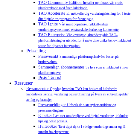
TAO Community Edition
Installer og tilpass vår gratis
plattformkode med åpen kildekode.
TAO Accelerate
En nøkkelferdig vurderingsløsning for å teste
ditt digitale testprogram for første gang.
TAO Ignite
Vårt mest populære, nøkkelferdige
vurderingssystem med ekstra skalerbarhet og kontostøtte.
TAO Enterprise
Vår kraftigste, skreddersydde TAO-
plattformløsning er utviklet for å møte dine unike behov, inkludert
støtte for tilpasset integrasjon.
Prissetting
Prisoversikt
Sammenlign plattformprisnivåer basert på
brukervolum.
Sammenlign abonnementer
Se hva som er inkludert i hver
plattformutgave.
Prøv Tao nå
Ressurser
Ressurssenter
Oppdag hvordan TAO kan brukes til å forbedre
kandidaters læring, vurdering og sertifisering på tvers av et bredt spekter
av fag og bransjer.
Pressemeldinger
Utforsk de siste nyhetsartiklene og
pressemeldingene.
E-bøker
Lær mer om detaljene ved digital vurdering, inkludert
tips og beste praksis.
Hvitebøker
Ta et dypt dykk i viktige vurderingsemner og få
innsikt fra ekspertene.