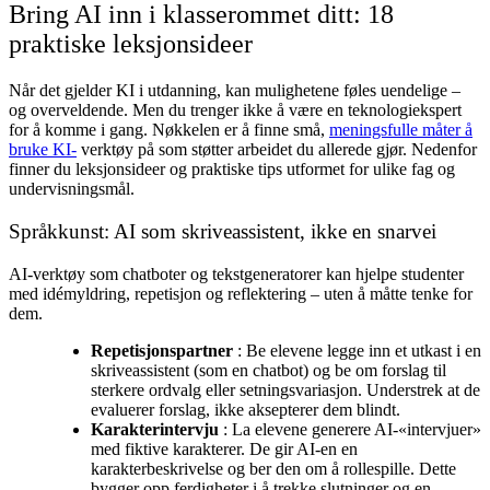
Bring AI inn i klasserommet ditt: 18
praktiske leksjonsideer
Når det gjelder KI i utdanning, kan mulighetene føles uendelige –
og overveldende. Men du trenger ikke å være en teknologiekspert
for å komme i gang. Nøkkelen er å finne små,
meningsfulle måter å
bruke KI-
verktøy på som støtter arbeidet du allerede gjør. Nedenfor
finner du leksjonsideer og praktiske tips utformet for ulike fag og
undervisningsmål.
Språkkunst: AI som skriveassistent, ikke en snarvei
AI-verktøy som chatboter og tekstgeneratorer kan hjelpe studenter
med idémyldring, repetisjon og reflektering – uten å måtte tenke for
dem.
Repetisjonspartner
: Be elevene legge inn et utkast i en
skriveassistent (som en chatbot) og be om forslag til
sterkere ordvalg eller setningsvariasjon. Understrek at de
evaluerer forslag, ikke aksepterer dem blindt.
Karakterintervju
: La elevene generere AI-«intervjuer»
med fiktive karakterer. De gir AI-en en
karakterbeskrivelse og ber den om å rollespille. Dette
bygger opp ferdigheter i å trekke slutninger og en