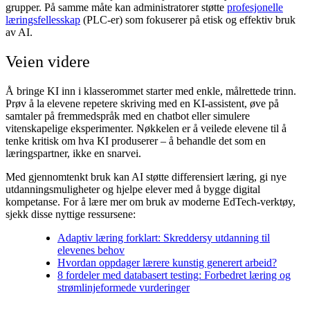
grupper. På samme måte kan administratorer støtte
profesjonelle
læringsfellesskap
(PLC-er) som fokuserer på etisk og effektiv bruk
av AI.
Veien videre
Å bringe KI inn i klasserommet starter med enkle, målrettede trinn.
Prøv å la elevene repetere skriving med en KI-assistent, øve på
samtaler på fremmedspråk med en chatbot eller simulere
vitenskapelige eksperimenter. Nøkkelen er å veilede elevene til å
tenke kritisk om hva KI produserer – å behandle det som en
læringspartner, ikke en snarvei.
Med gjennomtenkt bruk kan AI støtte differensiert læring, gi nye
utdanningsmuligheter og hjelpe elever med å bygge digital
kompetanse. For å lære mer om bruk av moderne EdTech-verktøy,
sjekk disse nyttige ressursene:
Adaptiv læring forklart: Skreddersy utdanning til
elevenes behov
Hvordan oppdager lærere kunstig generert arbeid?
8 fordeler med databasert testing: Forbedret læring og
strømlinjeformede vurderinger