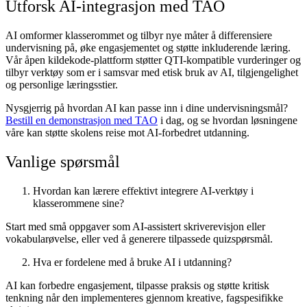
Utforsk AI-integrasjon med TAO
AI omformer klasserommet og tilbyr nye måter å differensiere
undervisning på, øke engasjementet og støtte inkluderende læring.
Vår åpen kildekode-plattform støtter QTI-kompatible vurderinger og
tilbyr verktøy som er i samsvar med etisk bruk av AI, tilgjengelighet
og personlige læringsstier.
Nysgjerrig på hvordan AI kan passe inn i dine undervisningsmål?
Bestill en demonstrasjon med TAO
i dag, og se hvordan løsningene
våre kan støtte skolens reise mot AI-forbedret utdanning.
Vanlige spørsmål
Hvordan kan lærere effektivt integrere AI-verktøy i
klasserommene sine?
Start med små oppgaver som AI-assistert skriverevisjon eller
vokabularøvelse, eller ved å generere tilpassede quizspørsmål.
Hva er fordelene med å bruke AI i utdanning?
AI kan forbedre engasjement, tilpasse praksis og støtte kritisk
tenkning når den implementeres gjennom kreative, fagspesifikke