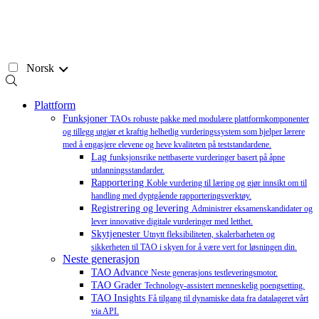
Hopp
til
innhold
Norsk
Plattform
Funksjoner
TAOs robuste pakke med modulære plattformkomponenter
og tillegg utgjør et kraftig helhetlig vurderingssystem som hjelper lærere
med å engasjere elevene og heve kvaliteten på teststandardene.
Lag
funksjonsrike nettbaserte vurderinger basert på åpne
utdanningsstandarder.
Rapportering
Koble vurdering til læring og gjør innsikt om til
handling med dyptgående rapporteringsverktøy.
Registrering og levering
Administrer eksamenskandidater og
lever innovative digitale vurderinger med letthet.
Skytjenester
Utnytt fleksibiliteten, skalerbarheten og
sikkerheten til TAO i skyen for å være vert for løsningen din.
Neste generasjon
TAO Advance
Neste generasjons testleveringsmotor.
TAO Grader
Technology-assistert menneskelig poengsetting.
TAO Insights
Få tilgang til dynamiske data fra datalageret vårt
via API.