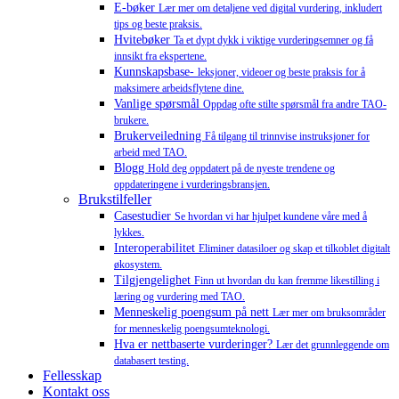
E-bøker
Lær mer om detaljene ved digital vurdering, inkludert
tips og beste praksis.
Hvitebøker
Ta et dypt dykk i viktige vurderingsemner og få
innsikt fra ekspertene.
Kunnskapsbase-
leksjoner, videoer og beste praksis for å
maksimere arbeidsflytene dine.
Vanlige spørsmål
Oppdag ofte stilte spørsmål fra andre TAO-
brukere.
Brukerveiledning
Få tilgang til trinnvise instruksjoner for
arbeid med TAO.
Blogg
Hold deg oppdatert på de nyeste trendene og
oppdateringene i vurderingsbransjen.
Brukstilfeller
Casestudier
Se hvordan vi har hjulpet kundene våre med å
lykkes.
Interoperabilitet
Eliminer datasiloer og skap et tilkoblet digitalt
økosystem.
Tilgjengelighet
Finn ut hvordan du kan fremme likestilling i
læring og vurdering med TAO.
Menneskelig poengsum på nett
Lær mer om bruksområder
for menneskelig poengsumteknologi.
Hva er nettbaserte vurderinger?
Lær det grunnleggende om
databasert testing.
Fellesskap
Kontakt oss