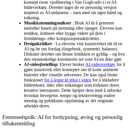
konsept (som «pollinering i Van Gogh-stil») i et AI-
bildeverktøy. Deretter lager de en personlig versjon
inspirert av AI-utdataene – men med sin egen hånd og
tolkning.
Musikkstemningsmikser
: Bruk AI til å generere
melodier basert på stemning eller sjanger. Elevene kan
remikse, kritisere eller bygge videre på dem i
fremførings- eller komposisjonsaktiviteter.
Designkritiker
: La elevene vise kunstverket sitt til en
AI og be om forslag (fargebruk, symmetri, balanse).
Diskuter deretter om denne kritikken er gyldig – og hva
den menneskelige kunstneren ser som AI-en ikke gjør.
AI-videofortelling:
Elever bruker
AI-videoverktøy
for å
gjøre kunstverk eller konsepter om til korte animerte
historier eller visuelle sekvenser. De kan også bruke
funksjoner
for å legge til tekst i video
for å inkludere
bildetekster, titler eller tolkninger som forklarer deres
kreative intensjoner. Dette hjelper dem med å utforske
hvordan bevegelse, tempo og tekstoverlegg endrer
mening og publikums oppfatning av det originale
arbeidet deres.
Fremmedspråk: AI for fordypning, øving og personlig
tilbakemelding