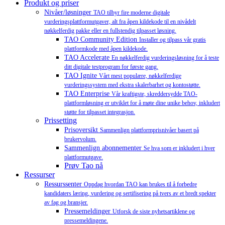
Produkt og priser
Nivåer/løsninger
TAO tilbyr fire moderne digitale
vurderingsplattformutgaver, alt fra åpen kildekode til en nivådelt
nøkkelferdig pakke eller en fullstendig tilpasset løsning.
TAO Community Edition
Installer og tilpass vår gratis
plattformkode med åpen kildekode.
TAO Accelerate
En nøkkelferdig vurderingsløsning for å teste
ditt digitale testprogram for første gang.
TAO Ignite
Vårt mest populære, nøkkelferdige
vurderingssystem med ekstra skalerbarhet og kontostøtte.
TAO Enterprise
Vår kraftigste, skreddersydde TAO-
plattformløsning er utviklet for å møte dine unike behov, inkludert
støtte for tilpasset integrasjon.
Prissetting
Prisoversikt
Sammenlign plattformprisnivåer basert på
brukervolum.
Sammenlign abonnementer
Se hva som er inkludert i hver
plattformutgave.
Prøv Tao nå
Ressurser
Ressurssenter
Oppdag hvordan TAO kan brukes til å forbedre
kandidaters læring, vurdering og sertifisering på tvers av et bredt spekter
av fag og bransjer.
Pressemeldinger
Utforsk de siste nyhetsartiklene og
pressemeldingene.