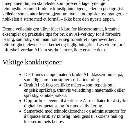
timeplanen din, en skoleleder som prøver å lage tydelige
retningslinjer rundt bruk av kunstig intelligens, eller en pedagogisk
veileder som støtter lærere gjennom nye teknologiske overganger, er
nøkkelen å starte med et formål – ikke bare den nyeste appen.
Denne veiledningen tilbyr ideer klare for klasserommet, kreative
eksempler og praktiske tips for bruk av AI-verktøy for å forbedre
læring, samtidig som man holder seg forankret i kjerneverdier:
rettferdighet, elevenes sikkerhet og faglig integritet. Les videre for å
utforske hvordan AI kan styrke lærere, ikke erstatte dem.
Viktige konklusjoner
Det finnes mange måter å bruke AI i klasserommet på,
samtidig som man støtter kritisk tenkning.
Bruk AI på fagspesifikke måter – som repetisjon i
engelsk språkfag, trinnvis veiledning i matematikk eller
språklig samtalepraksis.
Oppfordre elevene til å kritisere AI-resultater for å styrke
digital kompetanse og fremme aktiv læring.
Samarbeid med teknologicoacher og administratorer for
å tilpasse bruk av kunstig intelligens til skolens mål og
klasserommets behov.