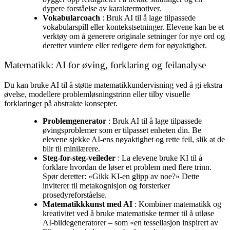
dypere forståelse av karaktermotiver.
Vokabularcoach
: Bruk AI til å lage tilpassede
vokabularspill eller kontekstsetninger. Elevene kan be et
verktøy om å generere originale setninger for nye ord og
deretter vurdere eller redigere dem for nøyaktighet.
Matematikk: AI for øving, forklaring og feilanalyse
Du kan bruke AI til å støtte matematikkundervisning ved å gi ekstra
øvelse, modellere problemløsningstrinn eller tilby visuelle
forklaringer på abstrakte konsepter.
Problemgenerator
: Bruk AI til å lage tilpassede
øvingsproblemer som er tilpasset enheten din. Be
elevene sjekke AI-ens nøyaktighet og rette feil, slik at de
blir til minilærere.
Steg-for-steg-veileder
: La elevene bruke KI til å
forklare hvordan de løser et problem med flere trinn.
Spør deretter: «Gikk KI-en glipp av noe?» Dette
inviterer til metakognisjon og forsterker
prosedyreforståelse.
Matematikkkunst med AI
: Kombiner matematikk og
kreativitet ved å bruke matematiske termer til å utløse
AI-bildegeneratorer – som «en tessellasjon inspirert av