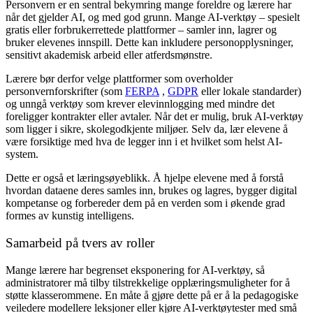
Personvern er en sentral bekymring mange foreldre og lærere har
når det gjelder AI, og med god grunn. Mange AI-verktøy – spesielt
gratis eller forbrukerrettede plattformer – samler inn, lagrer og
bruker elevenes innspill. Dette kan inkludere personopplysninger,
sensitivt akademisk arbeid eller atferdsmønstre.
Lærere bør derfor velge plattformer som overholder
personvernforskrifter (som
FERPA
,
GDPR
eller lokale standarder)
og unngå verktøy som krever elevinnlogging med mindre det
foreligger kontrakter eller avtaler. Når det er mulig, bruk AI-verktøy
som ligger i sikre, skolegodkjente miljøer. Selv da, lær elevene å
være forsiktige med hva de legger inn i et hvilket som helst AI-
system.
Dette er også et læringsøyeblikk. Å hjelpe elevene med å forstå
hvordan dataene deres samles inn, brukes og lagres, bygger digital
kompetanse og forbereder dem på en verden som i økende grad
formes av kunstig intelligens.
Samarbeid på tvers av roller
Mange lærere har begrenset eksponering for AI-verktøy, så
administratorer må tilby tilstrekkelige opplæringsmuligheter for å
støtte klasserommene. En måte å gjøre dette på er å la pedagogiske
veiledere modellere leksjoner eller kjøre AI-verktøytester med små