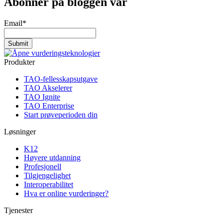
Abonner på bloggen vår
Email
*
Produkter
TAO-fellesskapsutgave
TAO Akselerer
TAO Ignite
TAO Enterprise
Start prøveperioden din
Løsninger
K12
Høyere utdanning
Profesjonell
Tilgjengelighet
Interoperabilitet
Hva er online vurderinger?
Tjenester