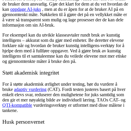
de bruker dem ansvarlig. Gjør det klart for dem at du vet hvordan de
kan
oppdage AI-juks
, men at du er åpen for at de bruker AI på en
gjennomtenkt måte. Nøkkelen til å gjøre det på en vellykket måte er
å være så transparent som mulig og lage prosesser der de kan dele
informasjon om sin AI-bruk.
For eksempel kan du utvikle klasseavtaler rundt bruk av kunstig
intelligens – akkurat som du gjør med enheter. Be deretter elevene
forklare når og hvordan de bruker kunstig intelligens-verktøy for å
hjelpe dem med å fullføre oppgaver. Ved å gjøre bruk av kunstig
intelligens til et samtaleemne kan du veilede elevene mot mer etiske
og gjennomtenkte måter å bruke den på.
Støtt akademisk integritet
For å støtte akademisk ærlighet under testing, bør du vurdere å
bruke
adaptiv vurdering
(CAT). Fordi testen justeres basert på hver
enkelt elevs svar, reduserer den mulighetene for juks samtidig som
den gir et mer nøyaktig bilde av individuell læring. TAOs CAT- og
QTI-kompatible
vurderingsverktøy er utformet med disse målene i
tankene.
Husk personvernet