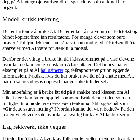
deg på AI-integrasjonsreisen din – spesielt hvis du akkurat har
begynt.
Modell kritisk tenkning
Det er fristende å bruke AI. Det er enkelt å skrive inn en ledetekst og
blindt kopiere/lime inn resultatene. For mange elever som bare
prøver å fullføre leksene sine så raskt som mulig, vil fristelsen til å ta
snarveier med AI være for sterk til å motstå.
Derfor er det viktig å bruke litt tid i klasserommet på å vise elevene
hvordan de kan tenke kritisk om AI-resultater. Det finnes mange
eksempler på at AI
hallusinerer
og feilrapporterer grunnleggende
informasjon. Faktisk, hvis du har brukt mye tid på å chatte med AI,
har du sannsynligvis opplevd mange slike tilfeller selv.
Min anbefaling er å bruke litt tid på å snakke med klassen om AI,
slik at dere kan fange opp feil sammen. Bruk denne tiden som en
mulighet til å modellere deres egen tenkning. Still spørsmål som
«Gir dette svaret mening? Hvordan kunne det vært bedre?» På den
måten vil elevene vite hvordan ansvarlig bruk av AI faktisk ser ut.
Lag rekkverk, ikke vegger
I stedet for å forby AI-verktøy fullstendig, veiled elevene i hvordan