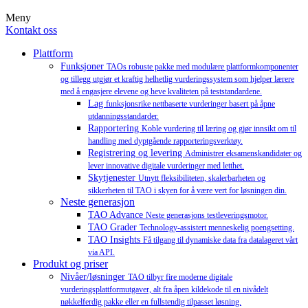
Meny
Kontakt oss
Plattform
Funksjoner
TAOs robuste pakke med modulære plattformkomponenter
og tillegg utgjør et kraftig helhetlig vurderingssystem som hjelper lærere
med å engasjere elevene og heve kvaliteten på teststandardene.
Lag
funksjonsrike nettbaserte vurderinger basert på åpne
utdanningsstandarder.
Rapportering
Koble vurdering til læring og gjør innsikt om til
handling med dyptgående rapporteringsverktøy.
Registrering og levering
Administrer eksamenskandidater og
lever innovative digitale vurderinger med letthet.
Skytjenester
Utnytt fleksibiliteten, skalerbarheten og
sikkerheten til TAO i skyen for å være vert for løsningen din.
Neste generasjon
TAO Advance
Neste generasjons testleveringsmotor.
TAO Grader
Technology-assistert menneskelig poengsetting.
TAO Insights
Få tilgang til dynamiske data fra datalageret vårt
via API.
Produkt og priser
Nivåer/løsninger
TAO tilbyr fire moderne digitale
vurderingsplattformutgaver, alt fra åpen kildekode til en nivådelt
nøkkelferdig pakke eller en fullstendig tilpasset løsning.