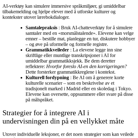
AI-verktøy kan simulere immersive språkmiljøer, gi umiddelbar
tilbakemelding og hjelpe elever med å utforske kulturer og
kontekster utover lærebokdialoger.
Samtalepraksis
: Bruk AI-chatteverktøy for å simulere
samtaler med en «morsmålstalende». Elevene kan velge
emner – bestille mat, planlegge en tur, diskutere hobbyer
– og øve på uformelle og formelle registre.
Grammatikkveileder
: La elevene legge inn sine
skriftlige eller muntlige transkripsjoner i AI for
umiddelbar grammatikksjekk. Be dem deretter
reflektere:
Hvorfor foreslo AI-en den korrigeringen?
Dette forsterker grammatikkreglene i kontekst.
Kulturell fordypning
: Be AI om å generere korte
kulturelle scenarier – som en beskrivelse av et
tradisjonelt marked i Madrid eller en skoledag i Tokyo.
Elevene kan oversette, oppsummere eller svare på disse
på målspråket.
Strategier for å integrere AI i
undervisningen din på en vellykket måte
Utover individuelle leksjoner, er det noen strategier som kan veilede