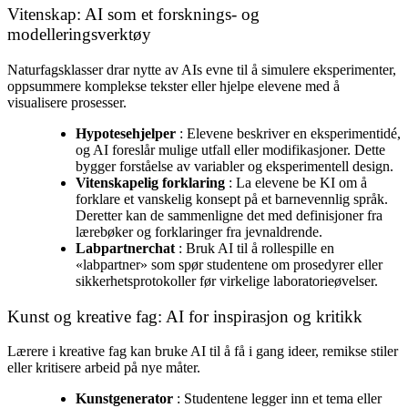
Vitenskap: AI som et forsknings- og
modelleringsverktøy
Naturfagsklasser drar nytte av AIs evne til å simulere eksperimenter,
oppsummere komplekse tekster eller hjelpe elevene med å
visualisere prosesser.
Hypotesehjelper
: Elevene beskriver en eksperimentidé,
og AI foreslår mulige utfall eller modifikasjoner. Dette
bygger forståelse av variabler og eksperimentell design.
Vitenskapelig forklaring
: La elevene be KI om å
forklare et vanskelig konsept på et barnevennlig språk.
Deretter kan de sammenligne det med definisjoner fra
lærebøker og forklaringer fra jevnaldrende.
Labpartnerchat
: Bruk AI til å rollespille en
«labpartner» som spør studentene om prosedyrer eller
sikkerhetsprotokoller før virkelige laboratorieøvelser.
Kunst og kreative fag: AI for inspirasjon og kritikk
Lærere i kreative fag kan bruke AI til å få i gang ideer, remikse stiler
eller kritisere arbeid på nye måter.
Kunstgenerator
: Studentene legger inn et tema eller