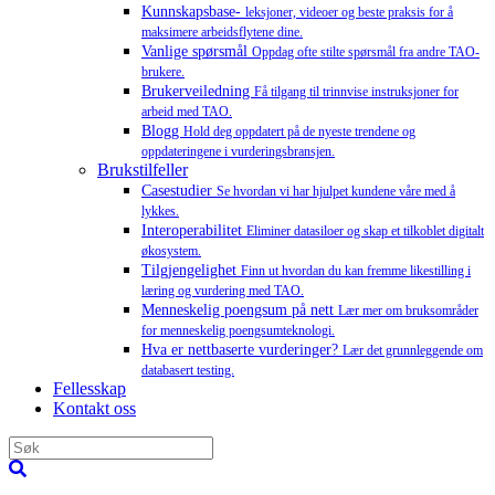
Kunnskapsbase-
leksjoner, videoer og beste praksis for å
maksimere arbeidsflytene dine.
Vanlige spørsmål
Oppdag ofte stilte spørsmål fra andre TAO-
brukere.
Brukerveiledning
Få tilgang til trinnvise instruksjoner for
arbeid med TAO.
Blogg
Hold deg oppdatert på de nyeste trendene og
oppdateringene i vurderingsbransjen.
Brukstilfeller
Casestudier
Se hvordan vi har hjulpet kundene våre med å
lykkes.
Interoperabilitet
Eliminer datasiloer og skap et tilkoblet digitalt
økosystem.
Tilgjengelighet
Finn ut hvordan du kan fremme likestilling i
læring og vurdering med TAO.
Menneskelig poengsum på nett
Lær mer om bruksområder
for menneskelig poengsumteknologi.
Hva er nettbaserte vurderinger?
Lær det grunnleggende om
databasert testing.
Fellesskap
Kontakt oss