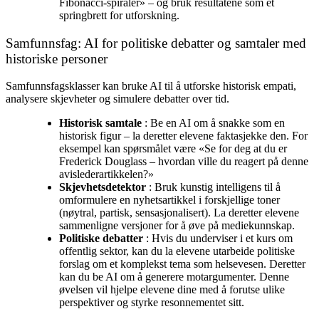
Fibonacci-spiraler» – og bruk resultatene som et
springbrett for utforskning.
Samfunnsfag: AI for politiske debatter og samtaler med
historiske personer
Samfunnsfagsklasser kan bruke AI til å utforske historisk empati,
analysere skjevheter og simulere debatter over tid.
Historisk samtale
: Be en AI om å snakke som en
historisk figur – la deretter elevene faktasjekke den. For
eksempel kan spørsmålet være «Se for deg at du er
Frederick Douglass – hvordan ville du reagert på denne
avislederartikkelen?»
Skjevhetsdetektor
: Bruk kunstig intelligens til å
omformulere en nyhetsartikkel i forskjellige toner
(nøytral, partisk, sensasjonalisert). La deretter elevene
sammenligne versjoner for å øve på mediekunnskap.
Politiske debatter
: Hvis du underviser i et kurs om
offentlig sektor, kan du la elevene utarbeide politiske
forslag om et komplekst tema som helsevesen. Deretter
kan du be AI om å generere motargumenter. Denne
øvelsen vil hjelpe elevene dine med å forutse ulike
perspektiver og styrke resonnementet sitt.