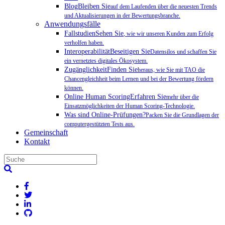
BlogBleiben Sie
auf dem Laufenden über die neuesten Trends
und Aktualisierungen in der Bewertungsbranche.
Anwendungsfälle
FallstudienSehen Sie
, wie wir unseren Kunden zum Erfolg
verholfen haben.
InteroperabilitätBeseitigen Sie
Datensilos und schaffen Sie
ein vernetztes digitales Ökosystem.
ZugänglichkeitFinden Sie
heraus, wie Sie mit TAO die
Chancengleichheit beim Lernen und bei der Bewertung fördern
können.
Online Human ScoringErfahren Sie
mehr über die
Einsatzmöglichkeiten der Human Scoring-Technologie.
Was sind Online-Prüfungen?
Packen Sie die Grundlagen der
computergestützten Tests aus.
Gemeinschaft
Kontakt