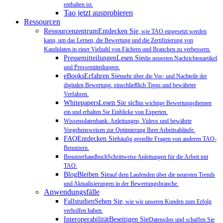
enthalten ist.
Tao jetzt ausprobieren
Ressourcen
RessourcenzentrumEntdecken Sie
, wie TAO eingesetzt werden
kann, um das Lernen, die Bewertung und die Zertifizierung von
Kandidaten in einer Vielzahl von Fächern und Branchen zu verbessern.
PressemitteilungenLesen Sie
die neuesten Nachrichtenartikel
und Pressemitteilungen.
eBooksErfahren Sie
mehr über die Vor- und Nachteile der
digitalen Bewertung, einschließlich Tipps und bewährter
Verfahren.
WhitepapersLesen Sie sich
in wichtige Bewertungsthemen
ein und erhalten Sie Einblicke von Experten.
Wissensdatenbank: Anleitungen, Videos und bewährte
Vorgehensweisen zur Optimierung Ihrer Arbeitsabläufe.
FAQEntdecken Sie
häufig gestellte Fragen von anderen TAO-
Benutzern.
BenutzerhandbuchSchrittweise Anleitungen für die Arbeit mit
TAO.
BlogBleiben Sie
auf dem Laufenden über die neuesten Trends
und Aktualisierungen in der Bewertungsbranche.
Anwendungsfälle
FallstudienSehen Sie
, wie wir unseren Kunden zum Erfolg
verholfen haben.
InteroperabilitätBeseitigen Sie
Datensilos und schaffen Sie