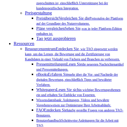
zugeschnitten ist, einschließlich Unterstützung bei der
kundenspezifischen Integration.
Preisgestaltung
PreisübersichtVergleichen Sie die
Preisstufen der Plattform
auf der Grundlage des Nutzervolumens.
Pläne vergleichenSehen Sie,
was in jeder Plattform-Edition
enthalten ist.
Tao jetzt ausprobieren
Ressourcen
RessourcenzentrumEntdecken Sie
, wie TAO eingesetzt werden
kann, um das Lernen, die Bewertung und die Zertifizierung von
Kandidaten in einer Vielzahl von Fächern und Branchen zu verbessern.
PressemitteilungenLesen Sie
die neuesten Nachrichtenartikel
und Pressemitteilungen.
eBooksErfahren Sie
mehr über die Vor- und Nachteile der
digitalen Bewertung, einschließlich Tipps und bewährter
Verfahren.
WhitepapersLesen Sie sich
in wichtige Bewertungsthemen
ein und erhalten Sie Einblicke von Experten.
Wissensdatenbank: Anleitungen, Videos und bewährte
Vorgehensweisen zur Optimierung Ihrer Arbeitsabläufe.
FAQEntdecken Sie
häufig gestellte Fragen von anderen TAO-
Benutzern.
BenutzerhandbuchSchrittweise Anleitungen für die Arbeit mit
TAO.