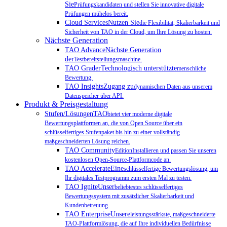
Sie
Prüfungskandidaten und stellen Sie innovative digitale
Prüfungen mühelos bereit.
Cloud ServicesNutzen Sie
die Flexibilität, Skalierbarkeit und
Sicherheit von TAO in der Cloud, um Ihre Lösung zu hosten.
Nächste Generation
TAO AdvanceNächste Generation
der
Testbereitstellungsmaschine.
TAO GraderTechnologisch unterstützte
menschliche
Bewertung.
TAO InsightsZugang zu
dynamischen Daten aus unserem
Datenspeicher über API.
Produkt & Preisgestaltung
Stufen/LösungenTAO
bietet vier moderne digitale
Bewertungsplattformen an, die von Open Source über ein
schlüsselfertiges Stufenpaket bis hin zu einer vollständig
maßgeschneiderten Lösung reichen.
TAO Community
EditionInstallieren und passen Sie unseren
kostenlosen Open-Source-Plattformcode an.
TAO AccelerateEine
schlüsselfertige Bewertungslösung, um
Ihr digitales Testprogramm zum ersten Mal zu testen.
TAO IgniteUnser
beliebtestes schlüsselfertiges
Bewertungssystem mit zusätzlicher Skalierbarkeit und
Kundenbetreuung.
TAO EnterpriseUnsere
leistungsstärkste, maßgeschneiderte
TAO-Plattformlösung, die auf Ihre individuellen Bedürfnisse