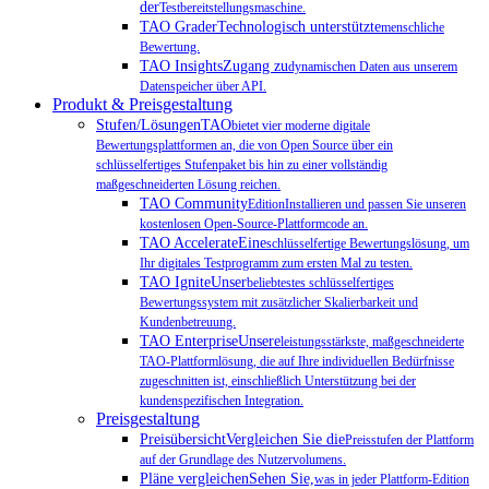
der
Testbereitstellungsmaschine.
TAO GraderTechnologisch unterstützte
menschliche
Bewertung.
TAO InsightsZugang zu
dynamischen Daten aus unserem
Datenspeicher über API.
Produkt & Preisgestaltung
Stufen/LösungenTAO
bietet vier moderne digitale
Bewertungsplattformen an, die von Open Source über ein
schlüsselfertiges Stufenpaket bis hin zu einer vollständig
maßgeschneiderten Lösung reichen.
TAO Community
EditionInstallieren und passen Sie unseren
kostenlosen Open-Source-Plattformcode an.
TAO AccelerateEine
schlüsselfertige Bewertungslösung, um
Ihr digitales Testprogramm zum ersten Mal zu testen.
TAO IgniteUnser
beliebtestes schlüsselfertiges
Bewertungssystem mit zusätzlicher Skalierbarkeit und
Kundenbetreuung.
TAO EnterpriseUnsere
leistungsstärkste, maßgeschneiderte
TAO-Plattformlösung, die auf Ihre individuellen Bedürfnisse
zugeschnitten ist, einschließlich Unterstützung bei der
kundenspezifischen Integration.
Preisgestaltung
PreisübersichtVergleichen Sie die
Preisstufen der Plattform
auf der Grundlage des Nutzervolumens.
Pläne vergleichenSehen Sie,
was in jeder Plattform-Edition