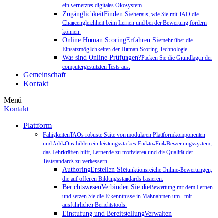
ein vernetztes digitales Ökosystem.
ZugänglichkeitFinden Sie
heraus, wie Sie mit TAO die
Chancengleichheit beim Lernen und bei der Bewertung fördern
können.
Online Human ScoringErfahren Sie
mehr über die
Einsatzmöglichkeiten der Human Scoring-Technologie.
Was sind Online-Prüfungen?
Packen Sie die Grundlagen der
computergestützten Tests aus.
Gemeinschaft
Kontakt
Menü
Kontakt
Plattform
FähigkeitenTAOs robuste Suite von modularen Plattformkomponenten
und Add-Ons bilden ein leistungsstarkes End-to-End-Bewertungssystem,
das Lehrkräften hilft, Lernende zu motivieren und die Qualität der
Teststandards zu verbessern.
AuthoringErstellen Sie
funktionsreiche Online-Bewertungen,
die auf offenen Bildungsstandards basieren.
BerichtswesenVerbinden Sie die
Bewertung mit dem Lernen
und setzen Sie die Erkenntnisse in Maßnahmen um - mit
ausführlichen Berichtstools.
Einstufung und BereitstellungVerwalten