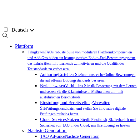
Zum
Inhalt
springen
Deutsch
Plattform
FähigkeitenTAOs robuste Suite von modularen Plattformkomponenten
und Add-Ons bilden ein leistungsstarkes End-to-End-Bewertungssystem,
das Lehrkräften hilft, Lernende zu motivieren und die Qualität der
Teststandards zu verbessern.
AuthoringErstellen Sie
funktionsreiche Online-Bewertungen,
die auf offenen Bildungsstandards basieren.
BerichtswesenVerbinden Sie die
Bewertung mit dem Lernen
und setzen Sie die Erkenntnisse in Maßnahmen um - mit
ausführlichen Berichtstools.
Einstufung und BereitstellungVerwalten
Sie
Prüfungskandidaten und stellen Sie innovative digitale
Prüfungen mühelos bereit.
Cloud ServicesNutzen Sie
die Flexibilität, Skalierbarkeit und
Sicherheit von TAO in der Cloud, um Ihre Lösung zu hosten.
Nächste Generation
TAO AdvanceNächste Generation