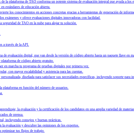
 la plataforma de TAO conforma un potente sistema de evaluación integral que ayuda a los edu
en estándares de educación abierta.
nvierte los conocimientos en acciones concretas gracias a herramientas de generación de informe
 los exámenes y ofrece evaluaciones digitales innovadoras con facilidad.
 la seguridad de TAO en la nube para alojar tu solución.
.
s a través de la API.
 de evaluación digital, que van desde la versión de código abierto hasta un paquete llave en m
e plataforma de código abierto gratuito.
ner en marcha tu programa de pruebas digitales por primera vez.
ular, con mayor escalabilidad y asistencia para las cuentas.
personalizada, diseñada para satisfacer sus necesidades específicas, incluyendo soporte para i
 la plataforma en función del número de usuarios.
a.
rendizaje, la evaluación y la certificación de los candidatos en una amplia variedad de materias
icados de prensa.
ital, incluyendo consejos y buenas prácticas.
 la evaluación y descubre las opiniones de los expertos.
 optimizar tus flujos de trabajo.