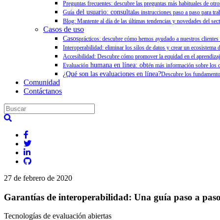
Preguntas frecuentes: descubre las preguntas más habituales de otr
del usuario: consulta
Guía
las instrucciones paso a paso para tr
Blog: Mantente al día de las últimas tendencias y novedades del sect
Casos de uso
Casos
prácticos: descubre cómo hemos ayudado a nuestros clientes a
Interoperabilidad: eliminar los silos de datos y crear un ecosistema d
Accesibilidad: Descubre cómo promover la equidad en el aprendizaj
humana en línea: obt
Evaluación
én más información sobre los c
¿Qué son las evaluaciones en línea?
Descubre los fundamentos
Comunidad
Contáctanos
27 de febrero de 2020
Garantías de interoperabilidad: Una guía paso a pas
Tecnologías de evaluación abiertas