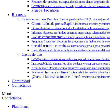
de precios: compara
Resumen
los distintos planes de precios de
Compara
planes: descubre qué incluye cada versión de la plataform
Prueba Tao ahora
Recursos
de recursos:
Centro
Descubra cómo se puede utilizar TAO para mejorar el ap
Comunicados de prensaExplore
los últimos artículos y comun
Libros electrónicos: descubre todos los detalles de la evaluación dig
Informes técnicos: profundiza en temas importantes relacionados con
de conocimientos
Base
: lecciones, vídeos y buenas prácticas para
Preguntas frecuentes: descubre las preguntas más habituales de otr
del usuario: consulta
Guía
las instrucciones paso a paso para tr
Blog: Mantente al día de las últimas tendencias y novedades del sect
Casos de uso
Casos
prácticos: descubre cómo hemos ayudado a nuestros clientes a
Interoperabilidad: eliminar los silos de datos y crear un ecosistema d
Accesibilidad: Descubre cómo promover la equidad en el aprendizaj
humana en línea: obt
Evaluación
én más información sobre los c
¿Qué son las evaluaciones en línea?
Descubre los fundamentos
Comunidad
Contáctanos
Menú
Contáctanos
Plataforma