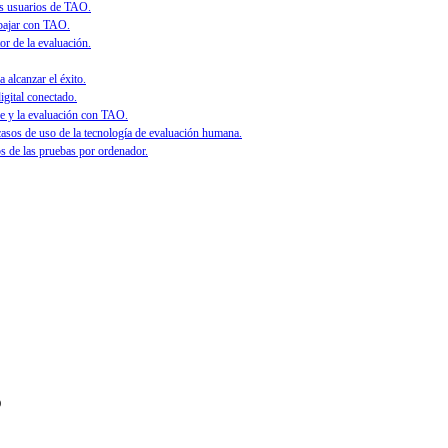
os usuarios de TAO.
abajar con TAO.
or de la evaluación.
 alcanzar el éxito.
igital conectado.
e y la evaluación con TAO.
asos de uso de la tecnología de evaluación humana.
 de las pruebas por ordenador.
o