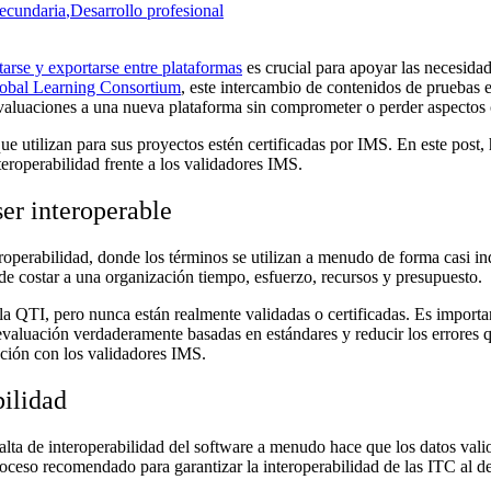
ecundaria
,Desarrollo profesional
arse y exportarse entre plataformas
es crucial para apoyar las necesidad
obal Learning Consortium
, este intercambio de contenidos de pruebas 
 evaluaciones a una nueva plataforma sin comprometer o perder aspectos
 utilizan para sus proyectos estén certificadas por IMS. En este post
nteroperabilidad frente a los validadores IMS.
ser interoperable
roperabilidad, donde los términos se utilizan a menudo de forma casi in
 costar a una organización tiempo, esfuerzo, recursos y presupuesto.
la QTI, pero nunca están realmente validadas o certificadas. Es import
evaluación verdaderamente basadas en estándares y reducir los errores 
ación con los validadores IMS.
bilidad
lta de interoperabilidad del software a menudo hace que los datos valio
oceso recomendado para garantizar la interoperabilidad de las ITC al d