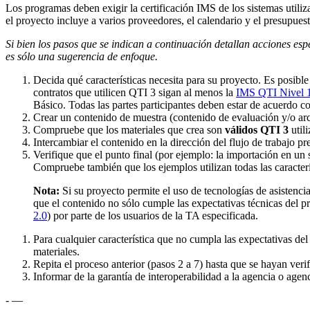
Los programas deben exigir la certificación IMS de los sistemas utiliz
el proyecto incluye a varios proveedores, el calendario y el presupues
Si bien los pasos que se indican a continuación detallan acciones esp
es sólo una sugerencia de enfoque.
Decida qué características necesita para su proyecto. Es posib
contratos que utilicen QTI 3 sigan al menos la
IMS QTI Nivel 1 
Básico. Todas las partes participantes deben estar de acuerdo con l
Crear un contenido de muestra (contenido de evaluación y/o a
Compruebe que los materiales que crea son
válidos QTI 3
util
Intercambiar el contenido en la dirección del flujo de trabajo pr
Verifique que el punto final (por ejemplo: la importación en un 
Compruebe también que los ejemplos utilizan todas las caracterí
Nota:
Si su proyecto permite el uso de tecnologías de asistenc
que el contenido no sólo cumple las expectativas técnicas del pr
2.0
) por parte de los usuarios de la TA especificada.
Para cualquier característica que no cumpla las expectativas del
materiales.
Repita el proceso anterior (pasos 2 a 7) hasta que se hayan verif
Informar de la garantía de interoperabilidad a la agencia o agenc
- —