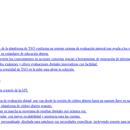
 la plataforma de TAO conforma un potente sistema de evaluación integral que ayuda a los edu
en estándares de educación abierta.
nvierte los conocimientos en acciones concretas gracias a herramientas de generación de informe
 los exámenes y ofrece evaluaciones digitales innovadoras con facilidad.
 la seguridad de TAO en la nube para alojar tu solución.
.
s a través de la API.
 de evaluación digital, que van desde la versión de código abierto hasta un paquete llave en m
e plataforma de código abierto gratuito.
ner en marcha tu programa de pruebas digitales por primera vez.
ular, con mayor escalabilidad y asistencia para las cuentas.
personalizada, diseñada para satisfacer sus necesidades específicas, incluyendo soporte para i