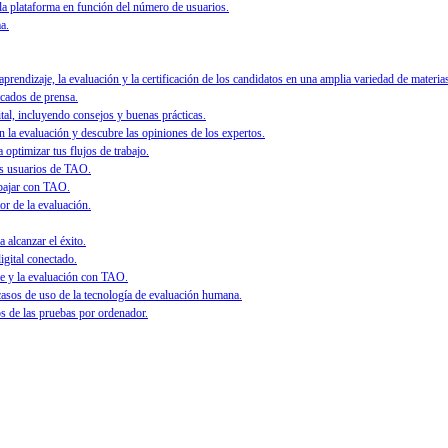
 la plataforma en función del número de usuarios.
a.
rendizaje, la evaluación y la certificación de los candidatos en una amplia variedad de materias
icados de prensa.
ital, incluyendo consejos y buenas prácticas.
 la evaluación y descubre las opiniones de los expertos.
 optimizar tus flujos de trabajo.
os usuarios de TAO.
abajar con TAO.
or de la evaluación.
 alcanzar el éxito.
igital conectado.
e y la evaluación con TAO.
asos de uso de la tecnología de evaluación humana.
 de las pruebas por ordenador.