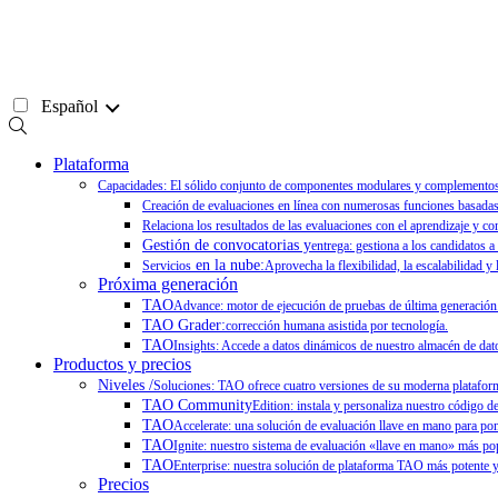
Ir
al
contenido
Español
Plataforma
Capacidades: El sólido conjunto de componentes modulares y complementos de
Creación de evaluaciones en línea con numerosas funciones basadas 
Relaciona los resultados de las evaluaciones con el aprendizaje y co
Gestión de convocatorias y
entrega: gestiona a los candidatos a
en la nube:
Servicios
Aprovecha la flexibilidad, la escalabilidad y
Próxima generación
TAO
Advance: motor de ejecución de pruebas de última generación
TAO Grader:
corrección humana asistida por tecnología.
TAO
Insights: Accede a datos dinámicos de nuestro almacén de dato
Productos y precios
Niveles /
Soluciones: TAO ofrece cuatro versiones de su moderna plataforma
TAO Community
Edition: instala y personaliza nuestro código d
TAO
Accelerate: una solución de evaluación llave en mano para po
TAO
Ignite: nuestro sistema de evaluación «llave en mano» más pop
TAO
Enterprise: nuestra solución de plataforma TAO más potente y 
Precios