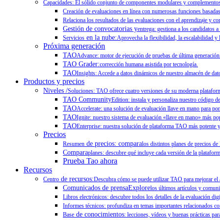
Capacidades: El sólido conjunto de componentes modulares y complementos de
Creación de evaluaciones en línea con numerosas funciones basadas 
Relaciona los resultados de las evaluaciones con el aprendizaje y co
Gestión de convocatorias y
entrega: gestiona a los candidatos a
en la nube:
Servicios
Aprovecha la flexibilidad, la escalabilidad y
Próxima generación
TAO
Advance: motor de ejecución de pruebas de última generación
TAO Grader:
corrección humana asistida por tecnología.
TAO
Insights: Accede a datos dinámicos de nuestro almacén de dato
Productos y precios
Niveles /
Soluciones: TAO ofrece cuatro versiones de su moderna plataforma
TAO Community
Edition: instala y personaliza nuestro código d
TAO
Accelerate: una solución de evaluación llave en mano para po
TAO
Ignite: nuestro sistema de evaluación «llave en mano» más pop
TAO
Enterprise: nuestra solución de plataforma TAO más potente y 
Precios
de precios: compara
Resumen
los distintos planes de precios de
Compara
planes: descubre qué incluye cada versión de la plataform
Prueba Tao ahora
Recursos
de recursos:
Centro
Descubra cómo se puede utilizar TAO para mejorar el ap
Comunicados de prensaExplore
los últimos artículos y comun
Libros electrónicos: descubre todos los detalles de la evaluación dig
Informes técnicos: profundiza en temas importantes relacionados con
de conocimientos
Base
: lecciones, vídeos y buenas prácticas para