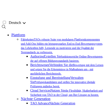
Zum
Inhalt
springen
Deutsch
Plattform
FähigkeitenTAOs robuste Suite von modularen Plattformkomponenten
und Add-Ons bilden ein leistungsstarkes End-to-End-Bewertungssystem,
das Lehrkräften hilft, Lernende zu motivieren und die Qualität der
Teststandards zu verbessern.
AuthoringErstellen Sie
funktionsreiche Online-Bewertungen,
die auf offenen Bildungsstandards basieren.
BerichtswesenVerbinden Sie die
Bewertung mit dem Lernen
und setzen Sie die Erkenntnisse in Maßnahmen um - mit
ausführlichen Berichtstools.
Einstufung und BereitstellungVerwalten
Sie
Prüfungskandidaten und stellen Sie innovative digitale
Prüfungen mühelos bereit.
Cloud ServicesNutzen Sie
die Flexibilität, Skalierbarkeit und
Sicherheit von TAO in der Cloud, um Ihre Lösung zu hosten.
Nächste Generation
TAO AdvanceNächste Generation