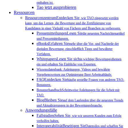
enthalten ist.
Tao jetzt ausprobieren
Ressourcen
RessourcenzentrumEntdecken Sie
, wie TAO eingesetzt werden
kann, um das Lernen, die Bewertung und die Zertifizierung von
Kandidaten in einer Vielzahl von Fächern und Branchen zu verbessern.
PressemitteilungenLesen Sie
die neuesten Nachrichtenartikel
und Pressemitteilungen.
eBooksErfahren Sie
mehr über die Vor- und Nachteile der
digitalen Bewertung, einschließlich Tipps und bewährter
Verfahren.
WhitepapersLesen Sie sich
in wichtige Bewertungsthemen
ein und erhalten Sie Einblicke von Experten.
Wissensdatenbank: Anleitungen, Videos und bewährte
Vorgehensweisen zur Optimierung Ihrer Arbeitsabläufe.
FAQEntdecken Sie
häufig gestellte Fragen von anderen TAO-
Benutzern.
BenutzerhandbuchSchrittweise Anleitungen für die Arbeit mit
TAO.
BlogBleiben Sie
auf dem Laufenden über die neuesten Trends
und Aktualisierungen in der Bewertungsbranche.
Anwendungsfälle
FallstudienSehen Sie
, wie wir unseren Kunden zum Erfolg
verholfen haben.
InteroperabilitätBeseitigen Sie
Datensilos und schaffen Sie