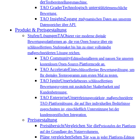
der
Testbereitstellungsmaschine.
TAO GraderTechnologisch unterstützte
menschliche
Bewertung.
TAO InsightsZugang zu
dynamischen Daten aus unserem
Datenspeicher über API.
Produkt & Preisgestaltung
Stufen/LösungenTAO
bietet vier moderne digitale
Bewertungsplattformen an, die von Open Source über ein
schlüsselfertiges Stufenpaket bis hin zu einer vollständig
maßgeschneiderten Lösung reichen.
TAO Community
EditionInstallieren und passen Sie unseren
kostenlosen Open-Source-Plattformcode an.
TAO AccelerateEine
schlüsselfertige Bewertungslösung, um
Ihr digitales Testprogramm zum ersten Mal zu testen.
TAO IgniteUnser
beliebtestes schlüsselfertiges
Bewertungssystem mit zusätzlicher Skalierbarkeit und
Kundenbetreuung.
TAO EnterpriseUnsere
leistungsstärkste, maßgeschneiderte
TAO-Plattformlösung, die auf Ihre individuellen Bedürfnisse
zugeschnitten ist, einschließlich Unterstützung bei der
kundenspezifischen Integration.
Preisgestaltung
PreisübersichtVergleichen Sie die
Preisstufen der Plattform
auf der Grundlage des Nutzervolumens.
Pläne vergleichenSehen Sie,
was in jeder Plattform-Edition