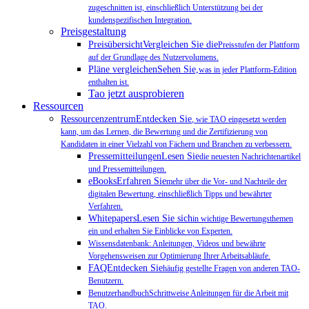
zugeschnitten ist, einschließlich Unterstützung bei der
kundenspezifischen Integration.
Preisgestaltung
PreisübersichtVergleichen Sie die
Preisstufen der Plattform
auf der Grundlage des Nutzervolumens.
Pläne vergleichenSehen Sie,
was in jeder Plattform-Edition
enthalten ist.
Tao jetzt ausprobieren
Ressourcen
RessourcenzentrumEntdecken Sie
, wie TAO eingesetzt werden
kann, um das Lernen, die Bewertung und die Zertifizierung von
Kandidaten in einer Vielzahl von Fächern und Branchen zu verbessern.
PressemitteilungenLesen Sie
die neuesten Nachrichtenartikel
und Pressemitteilungen.
eBooksErfahren Sie
mehr über die Vor- und Nachteile der
digitalen Bewertung, einschließlich Tipps und bewährter
Verfahren.
WhitepapersLesen Sie sich
in wichtige Bewertungsthemen
ein und erhalten Sie Einblicke von Experten.
Wissensdatenbank: Anleitungen, Videos und bewährte
Vorgehensweisen zur Optimierung Ihrer Arbeitsabläufe.
FAQEntdecken Sie
häufig gestellte Fragen von anderen TAO-
Benutzern.
BenutzerhandbuchSchrittweise Anleitungen für die Arbeit mit
TAO.