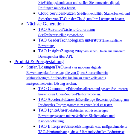
Sie
Prüfungskandidaten und stellen Sie innovative digitale
Prüfungen mühelos bereit.
Cloud ServicesNutzen Sie
die Flexibilität, Skalierbarkeit und
Sicherheit von TAO in der Cloud, um Ihre Lösung zu hosten.
Nächste Generation
TAO AdvanceNächste Generation
der
Testbereitstellungsmaschine.
TAO GraderTechnologisch unterstützte
menschliche
Bewertung.
TAO InsightsZugang zu
dynamischen Daten aus unserem
Datenspeicher über API.
Produkt & Preisgestaltung
Stufen/LösungenTAO
bietet vier moderne digitale
Bewertungsplattformen an, die von Open Source über ein
schlüsselfertiges Stufenpaket bis hin zu einer vollständig
maßgeschneiderten Lösung reichen.
TAO Community
EditionInstallieren und passen Sie unseren
kostenlosen Open-Source-Plattformcode an.
TAO AccelerateEine
schlüsselfertige Bewertungslösung, um
Ihr digitales Testprogramm zum ersten Mal zu testen.
TAO IgniteUnser
beliebtestes schlüsselfertiges
Bewertungssystem mit zusätzlicher Skalierbarkeit und
Kundenbetreuung.
TAO EnterpriseUnsere
leistungsstärkste, maßgeschneiderte
TAO-Plattformlösung, die auf Ihre individuellen Bedürfnisse