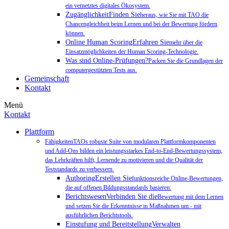
ein vernetztes digitales Ökosystem.
ZugänglichkeitFinden Sie
heraus, wie Sie mit TAO die
Chancengleichheit beim Lernen und bei der Bewertung fördern
können.
Online Human ScoringErfahren Sie
mehr über die
Einsatzmöglichkeiten der Human Scoring-Technologie.
Was sind Online-Prüfungen?
Packen Sie die Grundlagen der
computergestützten Tests aus.
Gemeinschaft
Kontakt
Menü
Kontakt
Plattform
FähigkeitenTAOs robuste Suite von modularen Plattformkomponenten
und Add-Ons bilden ein leistungsstarkes End-to-End-Bewertungssystem,
das Lehrkräften hilft, Lernende zu motivieren und die Qualität der
Teststandards zu verbessern.
AuthoringErstellen Sie
funktionsreiche Online-Bewertungen,
die auf offenen Bildungsstandards basieren.
BerichtswesenVerbinden Sie die
Bewertung mit dem Lernen
und setzen Sie die Erkenntnisse in Maßnahmen um - mit
ausführlichen Berichtstools.
Einstufung und BereitstellungVerwalten