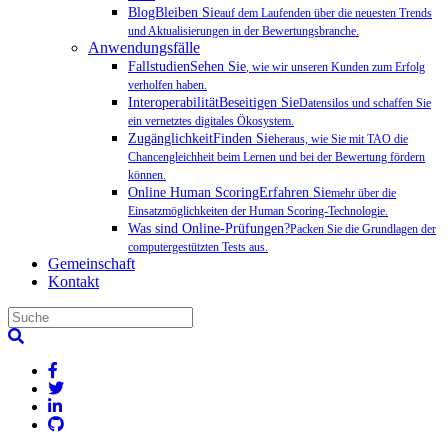
BlogBleiben Sie
auf dem Laufenden über die neuesten Trends
und Aktualisierungen in der Bewertungsbranche.
Anwendungsfälle
FallstudienSehen Sie
, wie wir unseren Kunden zum Erfolg
verholfen haben.
InteroperabilitätBeseitigen Sie
Datensilos und schaffen Sie
ein vernetztes digitales Ökosystem.
ZugänglichkeitFinden Sie
heraus, wie Sie mit TAO die
Chancengleichheit beim Lernen und bei der Bewertung fördern
können.
Online Human ScoringErfahren Sie
mehr über die
Einsatzmöglichkeiten der Human Scoring-Technologie.
Was sind Online-Prüfungen?
Packen Sie die Grundlagen der
computergestützten Tests aus.
Gemeinschaft
Kontakt