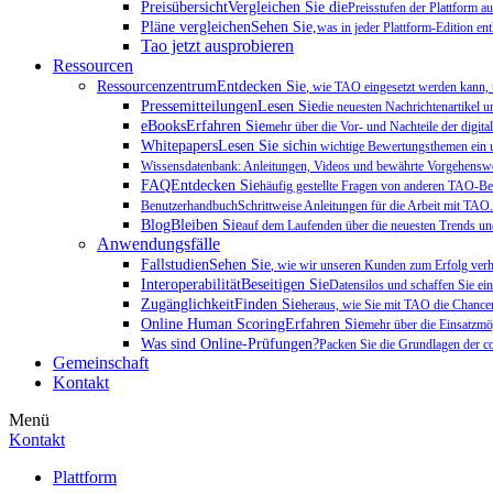
PreisübersichtVergleichen Sie die
Preisstufen der Plattform 
Pläne vergleichenSehen Sie,
was in jeder Plattform-Edition enth
Tao jetzt ausprobieren
Ressourcen
RessourcenzentrumEntdecken Sie
, wie TAO eingesetzt werden kann, 
PressemitteilungenLesen Sie
die neuesten Nachrichtenartikel u
eBooksErfahren Sie
mehr über die Vor- und Nachteile der digit
WhitepapersLesen Sie sich
in wichtige Bewertungsthemen ein u
Wissensdatenbank: Anleitungen, Videos und bewährte Vorgehenswei
FAQEntdecken Sie
häufig gestellte Fragen von anderen TAO-Be
BenutzerhandbuchSchrittweise Anleitungen für die Arbeit mit TAO.
BlogBleiben Sie
auf dem Laufenden über die neuesten Trends un
Anwendungsfälle
FallstudienSehen Sie
, wie wir unseren Kunden zum Erfolg verh
InteroperabilitätBeseitigen Sie
Datensilos und schaffen Sie ein
ZugänglichkeitFinden Sie
heraus, wie Sie mit TAO die Chance
Online Human ScoringErfahren Sie
mehr über die Einsatzmö
Was sind Online-Prüfungen?
Packen Sie die Grundlagen der co
Gemeinschaft
Kontakt
Menü
Kontakt
Plattform