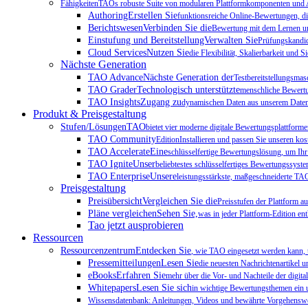
FähigkeitenTAOs robuste Suite von modularen Plattformkomponenten und Add
AuthoringErstellen Sie
funktionsreiche Online-Bewertungen, di
BerichtswesenVerbinden Sie die
Bewertung mit dem Lernen und
Einstufung und BereitstellungVerwalten Sie
Prüfungskandida
Cloud ServicesNutzen Sie
die Flexibilität, Skalierbarkeit und
Nächste Generation
TAO AdvanceNächste Generation der
Testbereitstellungsmas
TAO GraderTechnologisch unterstützte
menschliche Bewert
TAO InsightsZugang zu
dynamischen Daten aus unserem Daten
Produkt & Preisgestaltung
Stufen/LösungenTAO
bietet vier moderne digitale Bewertungsplattforme
TAO Community
EditionInstallieren und passen Sie unseren ko
TAO AccelerateEine
schlüsselfertige Bewertungslösung, um Ihr
TAO IgniteUnser
beliebtestes schlüsselfertiges Bewertungssyst
TAO EnterpriseUnsere
leistungsstärkste, maßgeschneiderte TAO-
Preisgestaltung
PreisübersichtVergleichen Sie die
Preisstufen der Plattform 
Pläne vergleichenSehen Sie,
was in jeder Plattform-Edition enth
Tao jetzt ausprobieren
Ressourcen
RessourcenzentrumEntdecken Sie
, wie TAO eingesetzt werden kann, 
PressemitteilungenLesen Sie
die neuesten Nachrichtenartikel u
eBooksErfahren Sie
mehr über die Vor- und Nachteile der digit
WhitepapersLesen Sie sich
in wichtige Bewertungsthemen ein u
Wissensdatenbank: Anleitungen, Videos und bewährte Vorgehenswei