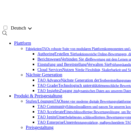
Zum
Inhalt
springen
Deutsch
Plattform
FähigkeitenTAOs robuste Suite von modularen Plattformkomponenten und Add
AuthoringErstellen Sie
funktionsreiche Online-Bewertungen, di
BerichtswesenVerbinden Sie die
Bewertung mit dem Lernen und
Einstufung und BereitstellungVerwalten Sie
Prüfungskandida
Cloud ServicesNutzen Sie
die Flexibilität, Skalierbarkeit und
Nächste Generation
TAO AdvanceNächste Generation der
Testbereitstellungsmas
TAO GraderTechnologisch unterstützte
menschliche Bewert
TAO InsightsZugang zu
dynamischen Daten aus unserem Daten
Produkt & Preisgestaltung
Stufen/LösungenTAO
bietet vier moderne digitale Bewertungsplattforme
TAO Community
EditionInstallieren und passen Sie unseren ko
TAO AccelerateEine
schlüsselfertige Bewertungslösung, um Ihr
TAO IgniteUnser
beliebtestes schlüsselfertiges Bewertungssyst
TAO EnterpriseUnsere
leistungsstärkste, maßgeschneiderte TAO-
Preisgestaltung