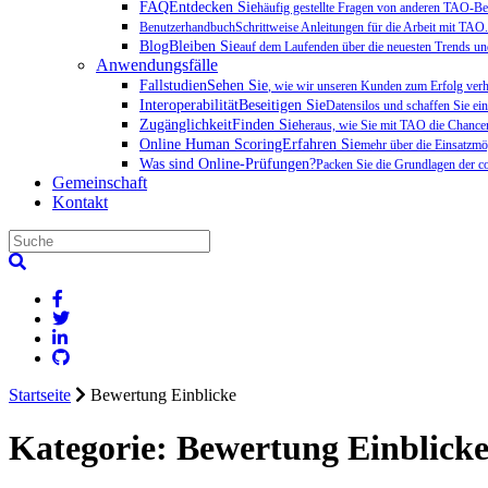
FAQEntdecken Sie
häufig gestellte Fragen von anderen TAO-Be
BenutzerhandbuchSchrittweise Anleitungen für die Arbeit mit TAO.
BlogBleiben Sie
auf dem Laufenden über die neuesten Trends un
Anwendungsfälle
FallstudienSehen Sie
, wie wir unseren Kunden zum Erfolg verh
InteroperabilitätBeseitigen Sie
Datensilos und schaffen Sie ein
ZugänglichkeitFinden Sie
heraus, wie Sie mit TAO die Chance
Online Human ScoringErfahren Sie
mehr über die Einsatzmö
Was sind Online-Prüfungen?
Packen Sie die Grundlagen der co
Gemeinschaft
Kontakt
Startseite
Bewertung Einblicke
Kategorie:
Bewertung Einblick