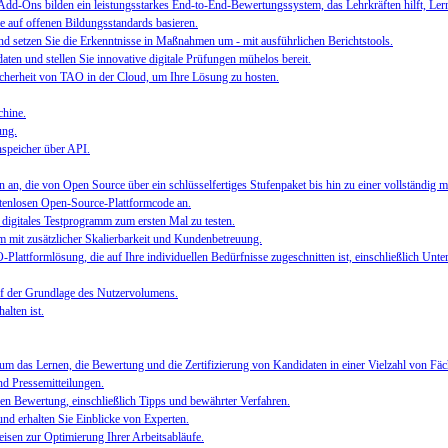
-Ons bilden ein leistungsstarkes End-to-End-Bewertungssystem, das Lehrkräften hilft, Lernen
e auf offenen Bildungsstandards basieren.
 setzen Sie die Erkenntnisse in Maßnahmen um - mit ausführlichen Berichtstools.
ten und stellen Sie innovative digitale Prüfungen mühelos bereit.
 Sicherheit von TAO in der Cloud, um Ihre Lösung zu hosten.
chine.
ung.
speicher über API.
n an, die von Open Source über ein schlüsselfertiges Stufenpaket bis hin zu einer vollständig
stenlosen Open-Source-Plattformcode an.
 digitales Testprogramm zum ersten Mal zu testen.
em mit zusätzlicher Skalierbarkeit und Kundenbetreuung.
Plattformlösung, die auf Ihre individuellen Bedürfnisse zugeschnitten ist, einschließlich Unte
auf der Grundlage des Nutzervolumens.
alten ist.
um das Lernen, die Bewertung und die Zertifizierung von Kandidaten in einer Vielzahl von Fä
nd Pressemitteilungen.
alen Bewertung, einschließlich Tipps und bewährter Verfahren.
nd erhalten Sie Einblicke von Experten.
sen zur Optimierung Ihrer Arbeitsabläufe.