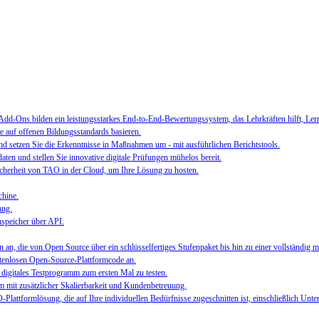
-Ons bilden ein leistungsstarkes End-to-End-Bewertungssystem, das Lehrkräften hilft, Lernen
e auf offenen Bildungsstandards basieren.
 setzen Sie die Erkenntnisse in Maßnahmen um - mit ausführlichen Berichtstools.
ten und stellen Sie innovative digitale Prüfungen mühelos bereit.
 Sicherheit von TAO in der Cloud, um Ihre Lösung zu hosten.
chine.
ung.
speicher über API.
n an, die von Open Source über ein schlüsselfertiges Stufenpaket bis hin zu einer vollständig
stenlosen Open-Source-Plattformcode an.
 digitales Testprogramm zum ersten Mal zu testen.
em mit zusätzlicher Skalierbarkeit und Kundenbetreuung.
Plattformlösung, die auf Ihre individuellen Bedürfnisse zugeschnitten ist, einschließlich Unte