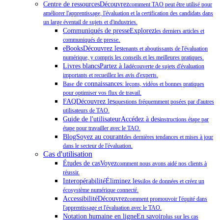
Centre de ressourcesDécouvrez
comment TAO peut être utilisé pour
améliorer l'apprentissage, l'évaluation et la certification des candidats dans
un large éventail de sujets et d'industries.
Communiqués de presseExplorez
les derniers articles et
.
communiqués de presse
eBooksDécouvrez les
tenants et aboutissants de l'évaluation
numérique, y compris les conseils et les meilleures pratiques.
Livres blancsPartez à la
découverte de sujets d'évaluation
importants et recueillez les avis d'experts.
de connaissances
Base
: leçons, vidéos et bonnes pratiques
pour optimiser vos flux de travail.
FAQDécouvrez les
questions fréquemment posées par d'autres
utilisateurs de TAO.
Guide de l'utilisateurAccédez à des
instructions étape par
étape pour travailler avec le TAO.
BlogSoyez au courant
des dernières tendances et mises à jour
dans le secteur de l'évaluation.
Cas d'utilisation
Études de casVoyez
comment nous avons aidé nos clients à
réussir.
InteropérabilitéÉliminez les
silos de données et créez un
écosystème numérique connecté.
AccessibilitéDécouvrez
comment promouvoir l'équité dans
l'apprentissage et l'évaluation avec le TAO.
Notation humaine en ligneEn savoir
plus sur les cas