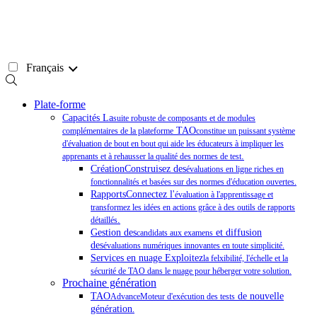
Passer
au
contenu
Français
Plate-forme
Capacités La
suite robuste de composants et de modules
TAO
complémentaires de la plateforme
constitue un puissant système
d'évaluation de bout en bout qui aide les éducateurs à impliquer les
.
apprenants et à rehausser la qualité des normes de test
CréationConstruisez des
évaluations en ligne riches en
fonctionnalités et basées sur des normes d'éducation ouvertes.
RapportsConnectez l'
évaluation à l'apprentissage et
transformez les idées en actions grâce à des outils de rapports
.
détaillés
Gestion des
et diffusion
candidats aux examens
des
évaluations numériques innovantes en toute simplicité.
Services en nuage Exploitez
la felxibilité, l'échelle et la
sécurité de TAO dans le nuage pour héberger votre solution.
Prochaine génération
TAO
de nouvelle
AdvanceMoteur d'exécution des tests
génération
.