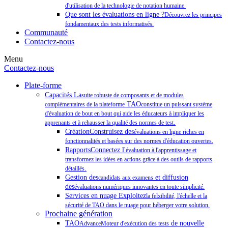
d'utilisation de la technologie de notation humaine.
Que sont les évaluations en ligne ?
Découvrez les principes
fondamentaux des tests informatisés.
Communauté
Contactez-nous
Menu
Contactez-nous
Plate-forme
Capacités La
suite robuste de composants et de modules
TAO
complémentaires de la plateforme
constitue un puissant système
d'évaluation de bout en bout qui aide les éducateurs à impliquer les
.
apprenants et à rehausser la qualité des normes de test
CréationConstruisez des
évaluations en ligne riches en
fonctionnalités et basées sur des normes d'éducation ouvertes.
RapportsConnectez l'
évaluation à l'apprentissage et
transformez les idées en actions grâce à des outils de rapports
.
détaillés
Gestion des
et diffusion
candidats aux examens
des
évaluations numériques innovantes en toute simplicité.
Services en nuage Exploitez
la felxibilité, l'échelle et la
sécurité de TAO dans le nuage pour héberger votre solution.
Prochaine génération
TAO
de nouvelle
AdvanceMoteur d'exécution des tests