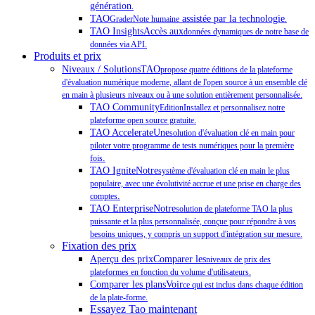
génération
.
TAO
assistée par la technologie
GraderNote humaine
.
TAO InsightsAccès aux
données dynamiques de notre base de
données via API.
Produits et prix
Niveaux / SolutionsTAO
propose quatre éditions de la plateforme
d'évaluation numérique moderne, allant de l'open source à un ensemble clé
en main à plusieurs niveaux ou à une solution entièrement personnalisée.
TAO Community
EditionInstallez et personnalisez notre
plateforme open source gratuite.
TAO AccelerateUne
solution d'évaluation clé en main pour
piloter votre programme de tests numériques pour la première
.
fois
TAO IgniteNotre
système d'évaluation clé en main le plus
populaire, avec une évolutivité accrue et une prise en charge des
.
comptes
TAO EnterpriseNotre
solution de plateforme TAO la plus
puissante et la plus personnalisée, conçue pour répondre à vos
besoins uniques, y compris un support d'intégration sur mesure.
Fixation des prix
Aperçu des prixComparer les
niveaux de prix des
plateformes en fonction du volume d'utilisateurs.
Comparer les plansVoir
ce qui est inclus dans chaque édition
de la plate-forme.
Essayez Tao maintenant