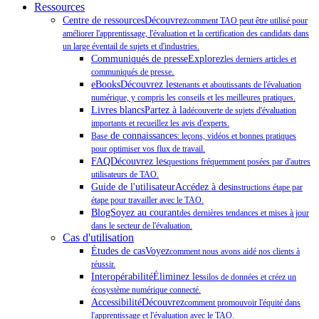
Ressources
Centre de ressourcesDécouvrez
comment TAO peut être utilisé pour
améliorer l'apprentissage, l'évaluation et la certification des candidats dans
un large éventail de sujets et d'industries.
Communiqués de presseExplorez
les derniers articles et
.
communiqués de presse
eBooksDécouvrez les
tenants et aboutissants de l'évaluation
numérique, y compris les conseils et les meilleures pratiques.
Livres blancsPartez à la
découverte de sujets d'évaluation
importants et recueillez les avis d'experts.
de connaissances
Base
: leçons, vidéos et bonnes pratiques
pour optimiser vos flux de travail.
FAQDécouvrez les
questions fréquemment posées par d'autres
utilisateurs de TAO.
Guide de l'utilisateurAccédez à des
instructions étape par
étape pour travailler avec le TAO.
BlogSoyez au courant
des dernières tendances et mises à jour
dans le secteur de l'évaluation.
Cas d'utilisation
Études de casVoyez
comment nous avons aidé nos clients à
réussir.
InteropérabilitéÉliminez les
silos de données et créez un
écosystème numérique connecté.
AccessibilitéDécouvrez
comment promouvoir l'équité dans
l'apprentissage et l'évaluation avec le TAO.