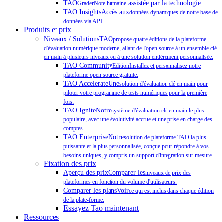
TAO
assistée par la technologie
GraderNote humaine
.
TAO InsightsAccès aux
données dynamiques de notre base de
données via API.
Produits et prix
Niveaux / SolutionsTAO
propose quatre éditions de la plateforme
d'évaluation numérique moderne, allant de l'open source à un ensemble clé
en main à plusieurs niveaux ou à une solution entièrement personnalisée.
TAO Community
EditionInstallez et personnalisez notre
plateforme open source gratuite.
TAO AccelerateUne
solution d'évaluation clé en main pour
piloter votre programme de tests numériques pour la première
.
fois
TAO IgniteNotre
système d'évaluation clé en main le plus
populaire, avec une évolutivité accrue et une prise en charge des
.
comptes
TAO EnterpriseNotre
solution de plateforme TAO la plus
puissante et la plus personnalisée, conçue pour répondre à vos
besoins uniques, y compris un support d'intégration sur mesure.
Fixation des prix
Aperçu des prixComparer les
niveaux de prix des
plateformes en fonction du volume d'utilisateurs.
Comparer les plansVoir
ce qui est inclus dans chaque édition
de la plate-forme.
Essayez Tao maintenant
Ressources