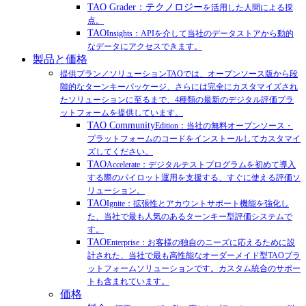
TAO Grader：テクノロジー
を活用した人間による採
点。
TAO
Insights：APIを介して当社のデータストアから動的
なデータにアクセスできます。
製品と価格
提供プラン／ソリューションTAOでは、オープンソース版から段
階的なターンキーパッケージ、さらには完全にカスタマイズされ
たソリューションに至るまで、4種類の最新のデジタル評価プラ
ットフォームを提供しています。
TAO Community
Edition：当社の無料オープンソース・
プラットフォームのコードをインストールしてカスタマイ
ズしてください。
TAO
Accelerate：デジタルテストプログラムを初めて導入
する際のパイロット運用を支援する、すぐに使える評価ソ
リューション。
TAO
Ignite：拡張性とアカウントサポート機能を強化し
た、当社で最も人気のあるターンキー型評価システムで
す。
TAO
Enterprise：お客様の独自のニーズに応えるために設
計された、当社で最も高性能なオーダーメイド型TAOプラ
ットフォームソリューションです。カスタム統合のサポー
トも含まれています。
価格