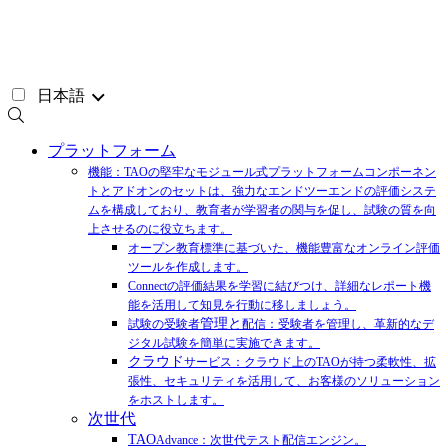
コ
ン
テ
ン
日本語
ツ
へ
ス
プラットフォーム
キ
機能：TAOの堅牢なモジュール式プラットフォームコンポーネン
ッ
トとアドオンのセットは、強力なエンドツーエンドの評価システ
プ
ムを構成しており、教育者が学習者の関与を促し、試験の質を向
上させるのに役立ちます。
オープン教育標準に基づいた、機能豊富なオンライン評価
ツールを作成します。
Connectの評価結果を学習に結びつけ、詳細なレポート機
能を活用して知見を行動に移しましょう。
管理と
試験の受験者
配信：受験者を管理し、革新的なデ
ジタル試験を簡単に実施できます。
クラウド
サービス：クラウド上のTAOが持つ柔軟性、拡
張性、セキュリティを活用して、お客様のソリューション
をホストします。
次世代
TAO
Advance：次世代テスト配信エンジン。