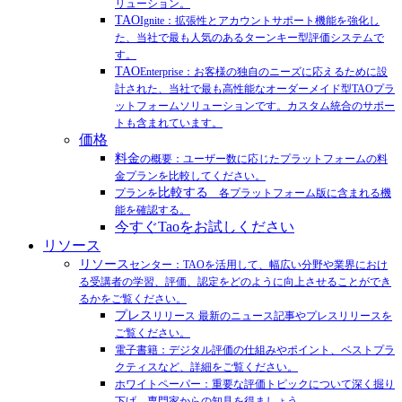
リューション。
TAO
Ignite：拡張性とアカウントサポート機能を強化し
た、当社で最も人気のあるターンキー型評価システムで
す。
TAO
Enterprise：お客様の独自のニーズに応えるために設
計された、当社で最も高性能なオーダーメイド型TAOプラ
ットフォームソリューションです。カスタム統合のサポー
トも含まれています。
価格
料金
の概要：ユーザー数に応じたプラットフォームの料
金プランを比較してください。
比較する
プランを
各プラットフォーム版に含まれる機
能を確認する。
今すぐTaoをお試しください
リソース
リソース
センター：TAOを活用して、幅広い分野や業界におけ
る受講者の学習、評価、認定をどのように向上させることができ
るかをご覧ください。
プレス
リリース 最新のニュース記事やプレスリリースを
ご覧ください。
電子書籍：デジタル評価の仕組みやポイント、ベストプラ
クティスなど、詳細をご覧ください。
ホワイトペーパー：重要な評価トピックについて深く掘り
下げ、専門家からの知見を得ましょう。