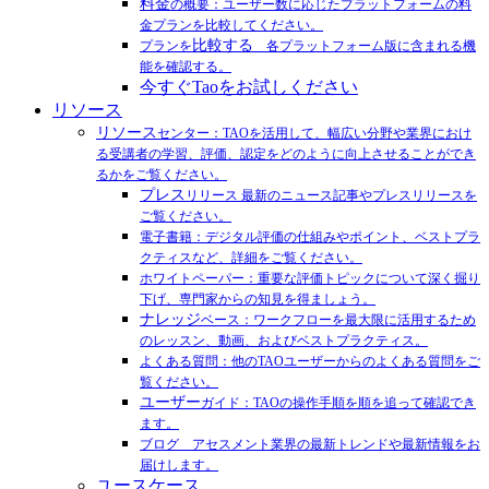
料金
の概要：ユーザー数に応じたプラットフォームの料
金プランを比較してください。
比較する
プランを
各プラットフォーム版に含まれる機
能を確認する。
今すぐTaoをお試しください
リソース
リソース
センター：TAOを活用して、幅広い分野や業界におけ
る受講者の学習、評価、認定をどのように向上させることができ
るかをご覧ください。
プレス
リリース 最新のニュース記事やプレスリリースを
ご覧ください。
電子書籍：デジタル評価の仕組みやポイント、ベストプラ
クティスなど、詳細をご覧ください。
ホワイトペーパー：重要な評価トピックについて深く掘り
下げ、専門家からの知見を得ましょう。
ナレッジ
ベース：ワークフローを最大限に活用するため
のレッスン、動画、およびベストプラクティス。
よくある質問：他のTAOユーザーからのよくある質問をご
覧ください。
ユーザー
ガイド：TAOの操作手順を順を追って確認でき
ます。
ブログ アセスメント業界の最新トレンドや最新情報をお
届けします。
ユースケース