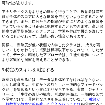
可能性があります。
アナリティクスをよりきめ細かく行うことで、教育者は異常
値が全体のスコアに大きな影響を与えないようにすることが
できます。また、自分たちの指導が生徒にどのような影響を
与えているかをより正確に把握することもできます。高い習
熟度で新学期を迎えたクラスは、学習を伸ばす機会を逸して
いるにもかかわらず、成績が良い場合があります。
同様に、習熟度が低い状態で入学したクラスは、 成長が著
しいにもかかわらず、点数は標準以下かもしれない。したが
って、データに精通したアプローチは、生徒の進歩について
より客観的な洞察を与えることができる。
9.特定のスキルを測定する
洞察力を高めるには、データは具体的でなければならない。
しかし教育者は、生徒から漠然とした一般的なフィードバッ
クだけを集めるという罠に陥りがちである。実際、ジャナ・
リーは、「生徒の逸話や観察、形成的評価は、一般的な苦労
を示すだけで、具体的なスキルを反映していない。
教師が
一般教育の教室で的を絞った介入を行うことは
を提供するこ