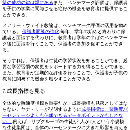
徒の成功の鍵は親にある
また、ベンチマーク評価は、保護者
を子供の学業に関与させる絶好の機会を教育者に提供するこ
とができる。
メアリー・ウェイド教諭は、ベンチマーク評価の活用を勧め
ている。
保護者面談の強化
.毎年、学年の始めと終わりに保
護者と面談する代わりに、教育者は学年の半ばのベンチマー
ク後に面談を行うことで、保護者の参加を促すことができ
る。
そうすれば、保護者は生徒の学習状況を知ることができ、必
要な学習習慣の変更をサポートする力を得ることができる。
また、教育者が定期的な評価を行うことで、保護者が子供の
教育に関与する機会を増やすことができる。
7.成長指標を見る
全体的な熟練度指標も重要だが、成長指標も見落としてはな
らない。ヤナ・リーが説明するように
成長指標は、習熟度パ
ーセンテージよりも信頼できるデータポイントかもしれな
い。
.例えば、サブグループの生徒が1人か2人という小規模
な生徒集団は、全体のパーセンテージに大きな影響を与える