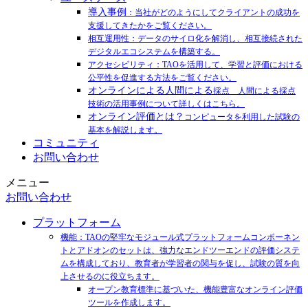
導入事例
：当社がどのようにしてクライアントの成功を
支援してきたかをご覧ください。
相互運用性：データのサイロ化を解消し、相互接続された
デジタルエコシステムを構築する。
アクセシビリティ：TAOを活用して、学習と評価における
公平性を促進する方法をご覧ください。
オンラインによる人間による
採点 人間による採点
技術の活用事例について詳しくはこちら。
オンライン評価とは？
コンピュータを利用した試験の
基本を解説します。
コミュニティ
お問い合わせ
メニュー
お問い合わせ
プラットフォーム
機能：TAOの堅牢なモジュール式プラットフォームコンポーネン
トとアドオンのセットは、強力なエンドツーエンドの評価システ
ムを構成しており、教育者が学習者の関与を促し、試験の質を向
上させるのに役立ちます。
オープン教育標準に基づいた、機能豊富なオンライン評価
ツールを作成します。