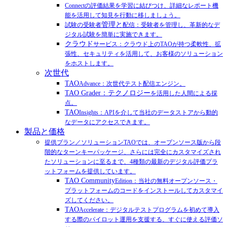
Connectの評価結果を学習に結びつけ、詳細なレポート機
能を活用して知見を行動に移しましょう。
管理と
試験の受験者
配信：受験者を管理し、革新的なデ
ジタル試験を簡単に実施できます。
クラウド
サービス：クラウド上のTAOが持つ柔軟性、拡
張性、セキュリティを活用して、お客様のソリューション
をホストします。
次世代
TAO
Advance：次世代テスト配信エンジン。
TAO Grader：テクノロジー
を活用した人間による採
点。
TAO
Insights：APIを介して当社のデータストアから動的
なデータにアクセスできます。
製品と価格
提供プラン／ソリューションTAOでは、オープンソース版から段
階的なターンキーパッケージ、さらには完全にカスタマイズされ
たソリューションに至るまで、4種類の最新のデジタル評価プラ
ットフォームを提供しています。
TAO Community
Edition：当社の無料オープンソース・
プラットフォームのコードをインストールしてカスタマイ
ズしてください。
TAO
Accelerate：デジタルテストプログラムを初めて導入
する際のパイロット運用を支援する、すぐに使える評価ソ