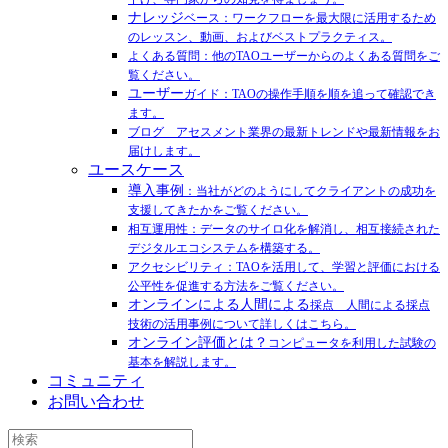
ナレッジ
ベース：ワークフローを最大限に活用するため
のレッスン、動画、およびベストプラクティス。
よくある質問：他のTAOユーザーからのよくある質問をご
覧ください。
ユーザー
ガイド：TAOの操作手順を順を追って確認でき
ます。
ブログ アセスメント業界の最新トレンドや最新情報をお
届けします。
ユースケース
導入事例
：当社がどのようにしてクライアントの成功を
支援してきたかをご覧ください。
相互運用性：データのサイロ化を解消し、相互接続された
デジタルエコシステムを構築する。
アクセシビリティ：TAOを活用して、学習と評価における
公平性を促進する方法をご覧ください。
オンラインによる人間による
採点 人間による採点
技術の活用事例について詳しくはこちら。
オンライン評価とは？
コンピュータを利用した試験の
基本を解説します。
コミュニティ
お問い合わせ