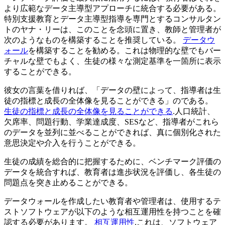
より広範なデータ主導型アプローチに統合する必要がある。
特別支援教育とデータ主導型指導を専門とするコンサルタン
トのヤナ・リーは、このことを念頭に置き、教師と管理者が
次のようなものを構築することを推奨している。
データウ
ォール
を構築することを勧める。これは物理的な壁でもバー
チャルな壁でもよく、生徒の様々な測定基準を一箇所に表示
することができる。
彼女の言葉を借りれば、「データの壁によって、指導者は生
徒の指標と成長の全体像を見ることができる」のである。
生徒の指標と成長の全体像を見ることができる
.人口統計、
欠席率、問題行動、学業達成度、SESなど、指導者がこれら
のデータを並列に並べることができれば、真に個別化された
意思決定や介入を行うことができる。
生徒の成績を総合的に把握するために、ベンチマーク評価の
データを統合すれば、教育者は進歩状況を評価し、各生徒の
問題点を突き止めることができる。
データウォールを作成したい教育者や管理者は、使用するテ
ストソフトウェアが以下のような相互運用性を持つことを確
認する必要があります。
相互運用性
.これは、ソフトウェア