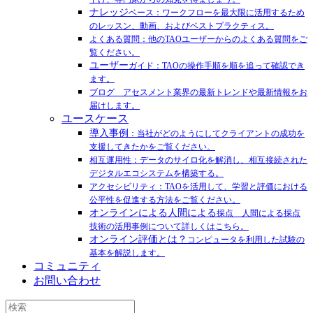
ナレッジ
ベース：ワークフローを最大限に活用するため
のレッスン、動画、およびベストプラクティス。
よくある質問：他のTAOユーザーからのよくある質問をご
覧ください。
ユーザー
ガイド：TAOの操作手順を順を追って確認でき
ます。
ブログ アセスメント業界の最新トレンドや最新情報をお
届けします。
ユースケース
導入事例
：当社がどのようにしてクライアントの成功を
支援してきたかをご覧ください。
相互運用性：データのサイロ化を解消し、相互接続された
デジタルエコシステムを構築する。
アクセシビリティ：TAOを活用して、学習と評価における
公平性を促進する方法をご覧ください。
オンラインによる人間による
採点 人間による採点
技術の活用事例について詳しくはこちら。
オンライン評価とは？
コンピュータを利用した試験の
基本を解説します。
コミュニティ
お問い合わせ