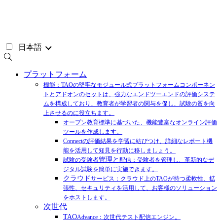
コ
ン
テ
ン
日本語
ツ
へ
ス
プラットフォーム
キ
機能：TAOの堅牢なモジュール式プラットフォームコンポーネン
ッ
トとアドオンのセットは、強力なエンドツーエンドの評価システ
プ
ムを構成しており、教育者が学習者の関与を促し、試験の質を向
上させるのに役立ちます。
オープン教育標準に基づいた、機能豊富なオンライン評価
ツールを作成します。
Connectの評価結果を学習に結びつけ、詳細なレポート機
能を活用して知見を行動に移しましょう。
管理と
試験の受験者
配信：受験者を管理し、革新的なデ
ジタル試験を簡単に実施できます。
クラウド
サービス：クラウド上のTAOが持つ柔軟性、拡
張性、セキュリティを活用して、お客様のソリューション
をホストします。
次世代
TAO
Advance：次世代テスト配信エンジン。