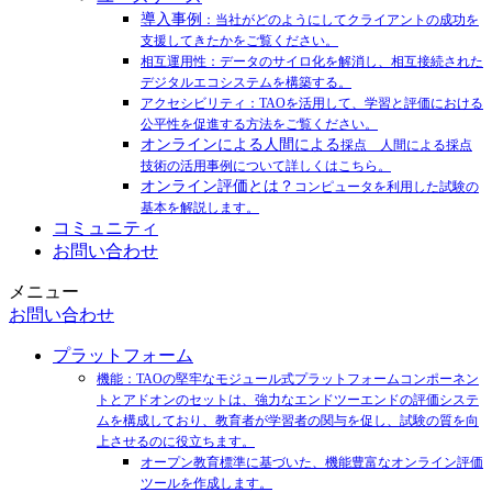
導入事例
：当社がどのようにしてクライアントの成功を
支援してきたかをご覧ください。
相互運用性：データのサイロ化を解消し、相互接続された
デジタルエコシステムを構築する。
アクセシビリティ：TAOを活用して、学習と評価における
公平性を促進する方法をご覧ください。
オンラインによる人間による
採点 人間による採点
技術の活用事例について詳しくはこちら。
オンライン評価とは？
コンピュータを利用した試験の
基本を解説します。
コミュニティ
お問い合わせ
メニュー
お問い合わせ
プラットフォーム
機能：TAOの堅牢なモジュール式プラットフォームコンポーネン
トとアドオンのセットは、強力なエンドツーエンドの評価システ
ムを構成しており、教育者が学習者の関与を促し、試験の質を向
上させるのに役立ちます。
オープン教育標準に基づいた、機能豊富なオンライン評価
ツールを作成します。