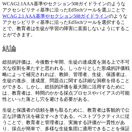
WCAG2.1AAA基準やセクション508ガイドラインのような
アクセシビリティ基準に沿ったEdTechツールを選ぶことで
WCAG 2.1 AAA基準やセクション508ガイドライン
のような
アクセシビリティ基準に沿ったEdTechツールを選択するこ
とで、教育者は生徒が学習の障害に直面しないようにするこ
とができます。
結論
総括的評価は、今後数十年間、生徒の達成度を測る上で不可
欠な役割を果たすと思われる。しっかりとした形成的評価戦
略によって補完されれば、教師、管理者、生徒、保護者は、
生徒の進歩、達成度、問題点に関する詳細な洞察を得ること
ができる。しかし、総括的評価を最大限に活用するために
は、教育者は、時間のかかる採点プロセスやバイアスの可能
性といった落とし穴を避ける必要がある。
生徒と保護者の信頼を勝ち取るために、教育者は客観的で公
正な評価方法を確立すべきである。ベストプラクティスに従
うことで、教育者と管理者は、実施する評価が一貫性があ
り、採点が簡単で、多様な生徒集団に適用できることを保証