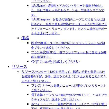
リューション。
TAO
Ignite：拡張性とアカウントサポート機能を強化し
た、当社で最も人気のあるターンキー型評価システムで
す。
TAO
Enterprise：お客様の独自のニーズに応えるために設
計された、当社で最も高性能なオーダーメイド型TAOプラ
ットフォームソリューションです。カスタム統合のサポー
トも含まれています。
価格
料金
の概要：ユーザー数に応じたプラットフォームの料
金プランを比較してください。
比較する
プランを
各プラットフォーム版に含まれる機
能を確認する。
今すぐTaoをお試しください
リソース
リソース
センター：TAOを活用して、幅広い分野や業界におけ
る受講者の学習、評価、認定をどのように向上させることができ
るかをご覧ください。
プレス
リリース 最新のニュース記事やプレスリリースを
ご覧ください。
電子書籍：デジタル評価の仕組みやポイント、ベストプラ
クティスなど、詳細をご覧ください。
ホワイトペーパー：重要な評価トピックについて深く掘り
下げ、専門家からの知見を得ましょう。