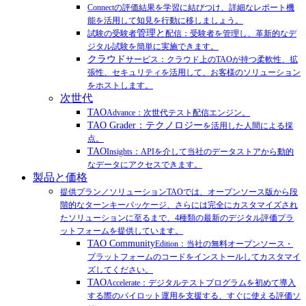
Connectの評価結果を学習に結びつけ、詳細なレポート機
能を活用して知見を行動に移しましょう。
管理と
試験の受験者
配信：受験者を管理し、革新的なデ
ジタル試験を簡単に実施できます。
クラウド
サービス：クラウド上のTAOが持つ柔軟性、拡
張性、セキュリティを活用して、お客様のソリューション
をホストします。
次世代
TAO
Advance：次世代テスト配信エンジン。
TAO Grader：テクノロジー
を活用した人間による採
点。
TAO
Insights：APIを介して当社のデータストアから動的
なデータにアクセスできます。
製品と価格
提供プラン／ソリューションTAOでは、オープンソース版から段
階的なターンキーパッケージ、さらには完全にカスタマイズされ
たソリューションに至るまで、4種類の最新のデジタル評価プラ
ットフォームを提供しています。
TAO Community
Edition：当社の無料オープンソース・
プラットフォームのコードをインストールしてカスタマイ
ズしてください。
TAO
Accelerate：デジタルテストプログラムを初めて導入
する際のパイロット運用を支援する、すぐに使える評価ソ