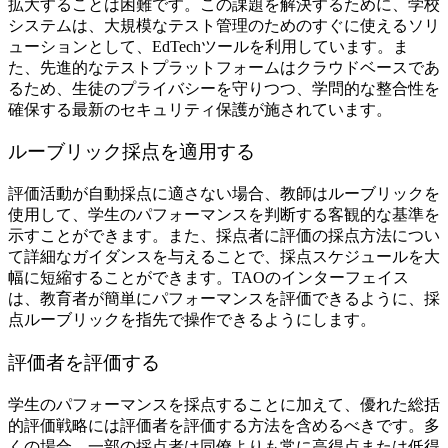
拡大することは困難です。この課題を解決するために、学校
システムは、大規模なテスト管理のためのすぐに使えるソリ
ューションとして、EdTechツールを利用しています。ま
た、先進的なテストプラットフォームはクラウドベースであ
るため、生徒のプライバシーを守りつつ、学問的な整合性を
確保する最新のセキュリティ保護が施されています。
ルーブリック採点を適用する
評価活動が自動採点に適さない場合、教師はルーブリックを
使用して、学生のパフォーマンスを判断する客観的な基準を
示すことができます。また、採点者に評価の採点方法につい
て詳細なガイダンスを与えることで、採点スケジュールを大
幅に短縮することができます。TAOのインターフェイス
は、教育者が簡単にパフォーマンスを評価できるように、採
点ルーブリックを指先で操作できるようにします。
評価者を評価する
学生のパフォーマンスを採点することに加えて、優れた総括
的評価戦略には評価者を評価する方法を含めるべきです。多
くの場合、一部の採点者は同僚よりも常に高得点または低得