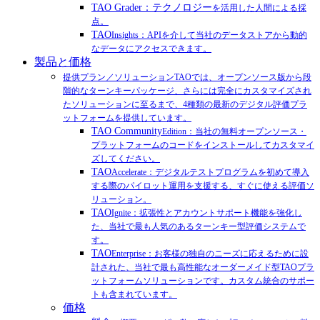
TAO Grader：テクノロジー
を活用した人間による採
点。
TAO
Insights：APIを介して当社のデータストアから動的
なデータにアクセスできます。
製品と価格
提供プラン／ソリューションTAOでは、オープンソース版から段
階的なターンキーパッケージ、さらには完全にカスタマイズされ
たソリューションに至るまで、4種類の最新のデジタル評価プラ
ットフォームを提供しています。
TAO Community
Edition：当社の無料オープンソース・
プラットフォームのコードをインストールしてカスタマイ
ズしてください。
TAO
Accelerate：デジタルテストプログラムを初めて導入
する際のパイロット運用を支援する、すぐに使える評価ソ
リューション。
TAO
Ignite：拡張性とアカウントサポート機能を強化し
た、当社で最も人気のあるターンキー型評価システムで
す。
TAO
Enterprise：お客様の独自のニーズに応えるために設
計された、当社で最も高性能なオーダーメイド型TAOプラ
ットフォームソリューションです。カスタム統合のサポー
トも含まれています。
価格