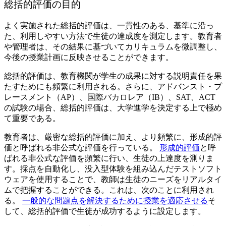
総括的評価の目的
よく実施された総括的評価は、一貫性のある、基準に沿っ
た、利用しやすい方法で生徒の達成度を測定します。教育者
や管理者は、その結果に基づいてカリキュラムを微調整し、
今後の授業計画に反映させることができます。
総括的評価は、教育機関が学生の成果に対する説明責任を果
たすためにも頻繁に利用される。さらに、アドバンスト・プ
レースメント（AP）、国際バカロレア（IB）、SAT、ACT
の試験の場合、総括的評価は、大学進学を決定する上で極め
て重要である。
教育者は、厳密な総括的評価に加え、より頻繁に、形成的評
価と呼ばれる非公式な評価を行っている。
形成的評価
と呼
ばれる非公式な評価を頻繁に行い、生徒の上達度を測りま
す。採点を自動化し、没入型体験を組み込んだテストソフト
ウェアを使用することで、教師は生徒のニーズをリアルタイ
ムで把握することができる。これは、次のことに利用され
る。
一般的な問題点を解決するために授業を適応させる
そ
して、総括的評価で生徒が成功するように設定します。