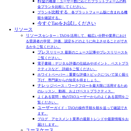
料金
の概要：ユーザー数に応じたプラットフォームの料
金プランを比較してください。
比較する
プランを
各プラットフォーム版に含まれる機
能を確認する。
今すぐTaoをお試しください
リソース
リソース
センター：TAOを活用して、幅広い分野や業界におけ
る受講者の学習、評価、認定をどのように向上させることができ
るかをご覧ください。
プレス
リリース 最新のニュース記事やプレスリリースを
ご覧ください。
電子書籍：デジタル評価の仕組みやポイント、ベストプラ
クティスなど、詳細をご覧ください。
ホワイトペーパー：重要な評価トピックについて深く掘り
下げ、専門家からの知見を得ましょう。
ナレッジ
ベース：ワークフローを最大限に活用するため
のレッスン、動画、およびベストプラクティス。
よくある質問：他のTAOユーザーからのよくある質問をご
覧ください。
ユーザー
ガイド：TAOの操作手順を順を追って確認でき
ます。
ブログ アセスメント業界の最新トレンドや最新情報をお
届けします。
ユースケース