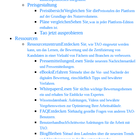
Preisgestaltung
PreisübersichtVergleichen Sie die
Preisstufen der Plattform
auf der Grundlage des Nutzervolumens.
Pläne vergleichenSehen Sie,
was in jeder Plattform-Edition
enthalten ist.
Tao jetzt ausprobieren
Ressourcen
RessourcenzentrumEntdecken Sie
, wie TAO eingesetzt werden
kann, um das Lernen, die Bewertung und die Zertifizierung von
Kandidaten in einer Vielzahl von Fächern und Branchen zu verbessern.
PressemitteilungenLesen Sie
die neuesten Nachrichtenartikel
und Pressemitteilungen.
eBooksErfahren Sie
mehr über die Vor- und Nachteile der
digitalen Bewertung, einschließlich Tipps und bewährter
Verfahren.
WhitepapersLesen Sie sich
in wichtige Bewertungsthemen
ein und erhalten Sie Einblicke von Experten.
Wissensdatenbank: Anleitungen, Videos und bewährte
Vorgehensweisen zur Optimierung Ihrer Arbeitsabläufe.
FAQEntdecken Sie
häufig gestellte Fragen von anderen TAO-
Benutzern.
BenutzerhandbuchSchrittweise Anleitungen für die Arbeit mit
TAO.
BlogBleiben Sie
auf dem Laufenden über die neuesten Trends