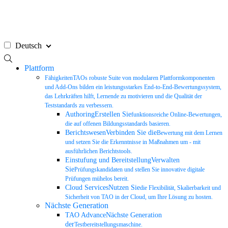
Zum
Inhalt
springen
Deutsch
Plattform
FähigkeitenTAOs robuste Suite von modularen Plattformkomponenten
und Add-Ons bilden ein leistungsstarkes End-to-End-Bewertungssystem,
das Lehrkräften hilft, Lernende zu motivieren und die Qualität der
Teststandards zu verbessern.
AuthoringErstellen Sie
funktionsreiche Online-Bewertungen,
die auf offenen Bildungsstandards basieren.
BerichtswesenVerbinden Sie die
Bewertung mit dem Lernen
und setzen Sie die Erkenntnisse in Maßnahmen um - mit
ausführlichen Berichtstools.
Einstufung und BereitstellungVerwalten
Sie
Prüfungskandidaten und stellen Sie innovative digitale
Prüfungen mühelos bereit.
Cloud ServicesNutzen Sie
die Flexibilität, Skalierbarkeit und
Sicherheit von TAO in der Cloud, um Ihre Lösung zu hosten.
Nächste Generation
TAO AdvanceNächste Generation
der
Testbereitstellungsmaschine.