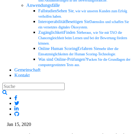
und Aktualisierungen in der Bewertungsbranche.
Anwendungsfälle
FallstudienSehen Sie
, wie wir unseren Kunden zum Erfolg
verholfen haben.
InteroperabilitätBeseitigen Sie
Datensilos und schaffen Sie
ein vernetztes digitales Ökosystem.
ZugänglichkeitFinden Sie
heraus, wie Sie mit TAO die
Chancengleichheit beim Lernen und bei der Bewertung fördern
können.
Online Human ScoringErfahren Sie
mehr über die
Einsatzmöglichkeiten der Human Scoring-Technologie.
Was sind Online-Prüfungen?
Packen Sie die Grundlagen der
computergestützten Tests aus.
Gemeinschaft
Kontakt
Jan 15, 2020