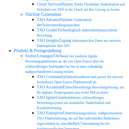
Cloud ServicesNutzen Sie
die Flexibilität, Skalierbarkeit und
Sicherheit von TAO in der Cloud, um Ihre Lösung zu hosten.
Nächste Generation
TAO AdvanceNächste Generation
der
Testbereitstellungsmaschine.
TAO GraderTechnologisch unterstützte
menschliche
Bewertung.
TAO InsightsZugang zu
dynamischen Daten aus unserem
Datenspeicher über API.
Produkt & Preisgestaltung
Stufen/LösungenTAO
bietet vier moderne digitale
Bewertungsplattformen an, die von Open Source über ein
schlüsselfertiges Stufenpaket bis hin zu einer vollständig
maßgeschneiderten Lösung reichen.
TAO Community
EditionInstallieren und passen Sie unseren
kostenlosen Open-Source-Plattformcode an.
TAO AccelerateEine
schlüsselfertige Bewertungslösung, um
Ihr digitales Testprogramm zum ersten Mal zu testen.
TAO IgniteUnser
beliebtestes schlüsselfertiges
Bewertungssystem mit zusätzlicher Skalierbarkeit und
Kundenbetreuung.
TAO EnterpriseUnsere
leistungsstärkste, maßgeschneiderte
TAO-Plattformlösung, die auf Ihre individuellen Bedürfnisse
zugeschnitten ist, einschließlich Unterstützung bei der
kundenspezifischen Integration.