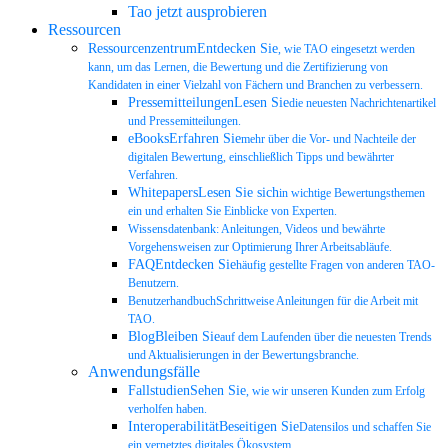
Tao jetzt ausprobieren
Ressourcen
RessourcenzentrumEntdecken Sie
, wie TAO eingesetzt werden
kann, um das Lernen, die Bewertung und die Zertifizierung von
Kandidaten in einer Vielzahl von Fächern und Branchen zu verbessern.
PressemitteilungenLesen Sie
die neuesten Nachrichtenartikel
und Pressemitteilungen.
eBooksErfahren Sie
mehr über die Vor- und Nachteile der
digitalen Bewertung, einschließlich Tipps und bewährter
Verfahren.
WhitepapersLesen Sie sich
in wichtige Bewertungsthemen
ein und erhalten Sie Einblicke von Experten.
Wissensdatenbank: Anleitungen, Videos und bewährte
Vorgehensweisen zur Optimierung Ihrer Arbeitsabläufe.
FAQEntdecken Sie
häufig gestellte Fragen von anderen TAO-
Benutzern.
BenutzerhandbuchSchrittweise Anleitungen für die Arbeit mit
TAO.
BlogBleiben Sie
auf dem Laufenden über die neuesten Trends
und Aktualisierungen in der Bewertungsbranche.
Anwendungsfälle
FallstudienSehen Sie
, wie wir unseren Kunden zum Erfolg
verholfen haben.
InteroperabilitätBeseitigen Sie
Datensilos und schaffen Sie
ein vernetztes digitales Ökosystem.