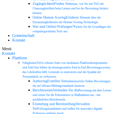
ZugänglichkeitFinden Sie
heraus, wie Sie mit TAO die
Chancengleichheit beim Lernen und bei der Bewertung fördern
können.
Online Human ScoringErfahren Sie
mehr über die
Einsatzmöglichkeiten der Human Scoring-Technologie.
Was sind Online-Prüfungen?
Packen Sie die Grundlagen der
computergestützten Tests aus.
Gemeinschaft
Kontakt
Menü
Kontakt
Plattform
FähigkeitenTAOs robuste Suite von modularen Plattformkomponenten
und Add-Ons bilden ein leistungsstarkes End-to-End-Bewertungssystem,
das Lehrkräften hilft, Lernende zu motivieren und die Qualität der
Teststandards zu verbessern.
AuthoringErstellen Sie
funktionsreiche Online-Bewertungen,
die auf offenen Bildungsstandards basieren.
BerichtswesenVerbinden Sie die
Bewertung mit dem Lernen
und setzen Sie die Erkenntnisse in Maßnahmen um - mit
ausführlichen Berichtstools.
Einstufung und BereitstellungVerwalten
Sie
Prüfungskandidaten und stellen Sie innovative digitale
Prüfungen mühelos bereit.