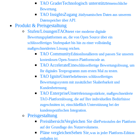
TAO GraderTechnologisch unterstützte
menschliche
Bewertung.
TAO InsightsZugang zu
dynamischen Daten aus unserem
Datenspeicher über API.
Produkt & Preisgestaltung
Stufen/LösungenTAO
bietet vier moderne digitale
Bewertungsplattformen an, die von Open Source über ein
schlüsselfertiges Stufenpaket bis hin zu einer vollständig
maßgeschneiderten Lösung reichen.
TAO Community
EditionInstallieren und passen Sie unseren
kostenlosen Open-Source-Plattformcode an.
TAO AccelerateEine
schlüsselfertige Bewertungslösung, um
Ihr digitales Testprogramm zum ersten Mal zu testen.
TAO IgniteUnser
beliebtestes schlüsselfertiges
Bewertungssystem mit zusätzlicher Skalierbarkeit und
Kundenbetreuung.
TAO EnterpriseUnsere
leistungsstärkste, maßgeschneiderte
TAO-Plattformlösung, die auf Ihre individuellen Bedürfnisse
zugeschnitten ist, einschließlich Unterstützung bei der
kundenspezifischen Integration.
Preisgestaltung
PreisübersichtVergleichen Sie die
Preisstufen der Plattform
auf der Grundlage des Nutzervolumens.
Pläne vergleichenSehen Sie,
was in jeder Plattform-Edition
enthalten ist.