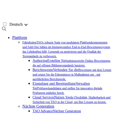
Zum
Inhalt
springen
Deutsch
Plattform
FähigkeitenTAOs robuste Suite von modularen Plattformkomponenten
und Add-Ons bilden ein leistungsstarkes End-to-End-Bewertungssystem,
das Lehrkräften hilft, Lernende zu motivieren und die Qualität der
Teststandards zu verbessern.
AuthoringErstellen Sie
funktionsreiche Online-Bewertungen,
die auf offenen Bildungsstandards basieren.
BerichtswesenVerbinden Sie die
Bewertung mit dem Lernen
und setzen Sie die Erkenntnisse in Maßnahmen um - mit
ausführlichen Berichtstools.
Einstufung und BereitstellungVerwalten
Sie
Prüfungskandidaten und stellen Sie innovative digitale
Prüfungen mühelos bereit.
Cloud ServicesNutzen Sie
die Flexibilität, Skalierbarkeit und
Sicherheit von TAO in der Cloud, um Ihre Lösung zu hosten.
Nächste Generation
TAO AdvanceNächste Generation