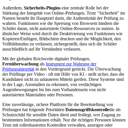
Außerdem,
Sicherheits-Plugins
eine zentrale Rolle bei der
Stärkung der Integrität von Online-Prüfungen. Trotz "Sicherheit" im
Namen besteht ihr Hauptziel darin, die Authentizität der Prüfung zu
wahren. Funktionen wie die Sperrung von Browsern hindern die
Schüler daran, nicht autorisierte Online-Ressourcen zu nutzen. In
ähnlicher Weise wird durch die Deaktivierung von Funktionen wie
Kopieren/Einfügen, Bildschirm drucken und die Möglichkeit, den
Vollbildmodus zu verlassen, sichergestellt, dass sich die Schüler
ausschließlich auf ihr Verständnis verlassen.
Mit der globalen Reichweite digitaler Prüfungen,
Fernüberwachung
als
Instrument zur Wahrung der
Prüfungsintegrität
in den Vordergrund gerückt. Die Überwachung
der Prüflinge per Video - oft mit Hilfe von KI - stellt sicher, dass die
Kandidaten nicht zu unlauteren Mitteln greifen. Diese Systeme sind
in der Lage, Anomalien zu erkennen, von verdächtigen
Augenbewegungen bis hin zum Vorhandensein von nicht
autorisierten Materialien oder Personen.
Eine zuverlässige, sichere Plattform für die Bereitstellung von
Prüfungen hat folgende Prioritäten
Datenzugriffskontrolle
die als
Schutzschild für sensible Daten dient und festlegt, wer Zugang zu
bestimmten Informationen erhält. Nur die richtigen Personen können
Tests mit rollenbasierten Kontrollen verwalten, anzeigen oder