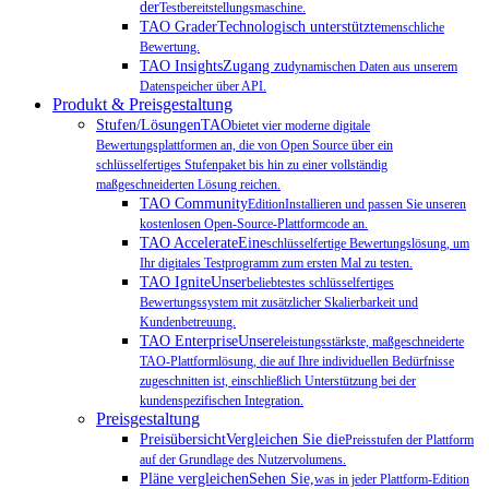
der
Testbereitstellungsmaschine.
TAO GraderTechnologisch unterstützte
menschliche
Bewertung.
TAO InsightsZugang zu
dynamischen Daten aus unserem
Datenspeicher über API.
Produkt & Preisgestaltung
Stufen/LösungenTAO
bietet vier moderne digitale
Bewertungsplattformen an, die von Open Source über ein
schlüsselfertiges Stufenpaket bis hin zu einer vollständig
maßgeschneiderten Lösung reichen.
TAO Community
EditionInstallieren und passen Sie unseren
kostenlosen Open-Source-Plattformcode an.
TAO AccelerateEine
schlüsselfertige Bewertungslösung, um
Ihr digitales Testprogramm zum ersten Mal zu testen.
TAO IgniteUnser
beliebtestes schlüsselfertiges
Bewertungssystem mit zusätzlicher Skalierbarkeit und
Kundenbetreuung.
TAO EnterpriseUnsere
leistungsstärkste, maßgeschneiderte
TAO-Plattformlösung, die auf Ihre individuellen Bedürfnisse
zugeschnitten ist, einschließlich Unterstützung bei der
kundenspezifischen Integration.
Preisgestaltung
PreisübersichtVergleichen Sie die
Preisstufen der Plattform
auf der Grundlage des Nutzervolumens.
Pläne vergleichenSehen Sie,
was in jeder Plattform-Edition