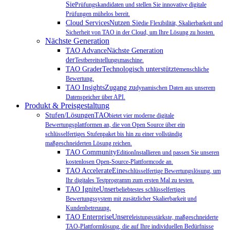
Sie
Prüfungskandidaten und stellen Sie innovative digitale
Prüfungen mühelos bereit.
Cloud ServicesNutzen Sie
die Flexibilität, Skalierbarkeit und
Sicherheit von TAO in der Cloud, um Ihre Lösung zu hosten.
Nächste Generation
TAO AdvanceNächste Generation
der
Testbereitstellungsmaschine.
TAO GraderTechnologisch unterstützte
menschliche
Bewertung.
TAO InsightsZugang zu
dynamischen Daten aus unserem
Datenspeicher über API.
Produkt & Preisgestaltung
Stufen/LösungenTAO
bietet vier moderne digitale
Bewertungsplattformen an, die von Open Source über ein
schlüsselfertiges Stufenpaket bis hin zu einer vollständig
maßgeschneiderten Lösung reichen.
TAO Community
EditionInstallieren und passen Sie unseren
kostenlosen Open-Source-Plattformcode an.
TAO AccelerateEine
schlüsselfertige Bewertungslösung, um
Ihr digitales Testprogramm zum ersten Mal zu testen.
TAO IgniteUnser
beliebtestes schlüsselfertiges
Bewertungssystem mit zusätzlicher Skalierbarkeit und
Kundenbetreuung.
TAO EnterpriseUnsere
leistungsstärkste, maßgeschneiderte
TAO-Plattformlösung, die auf Ihre individuellen Bedürfnisse