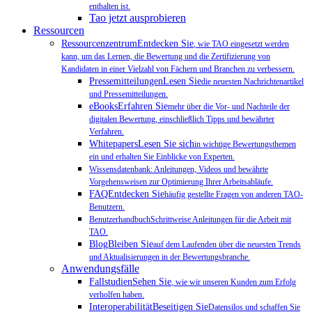
enthalten ist.
Tao jetzt ausprobieren
Ressourcen
RessourcenzentrumEntdecken Sie
, wie TAO eingesetzt werden
kann, um das Lernen, die Bewertung und die Zertifizierung von
Kandidaten in einer Vielzahl von Fächern und Branchen zu verbessern.
PressemitteilungenLesen Sie
die neuesten Nachrichtenartikel
und Pressemitteilungen.
eBooksErfahren Sie
mehr über die Vor- und Nachteile der
digitalen Bewertung, einschließlich Tipps und bewährter
Verfahren.
WhitepapersLesen Sie sich
in wichtige Bewertungsthemen
ein und erhalten Sie Einblicke von Experten.
Wissensdatenbank: Anleitungen, Videos und bewährte
Vorgehensweisen zur Optimierung Ihrer Arbeitsabläufe.
FAQEntdecken Sie
häufig gestellte Fragen von anderen TAO-
Benutzern.
BenutzerhandbuchSchrittweise Anleitungen für die Arbeit mit
TAO.
BlogBleiben Sie
auf dem Laufenden über die neuesten Trends
und Aktualisierungen in der Bewertungsbranche.
Anwendungsfälle
FallstudienSehen Sie
, wie wir unseren Kunden zum Erfolg
verholfen haben.
InteroperabilitätBeseitigen Sie
Datensilos und schaffen Sie