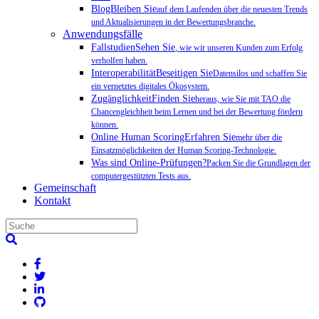
BlogBleiben Sie
auf dem Laufenden über die neuesten Trends
und Aktualisierungen in der Bewertungsbranche.
Anwendungsfälle
FallstudienSehen Sie
, wie wir unseren Kunden zum Erfolg
verholfen haben.
InteroperabilitätBeseitigen Sie
Datensilos und schaffen Sie
ein vernetztes digitales Ökosystem.
ZugänglichkeitFinden Sie
heraus, wie Sie mit TAO die
Chancengleichheit beim Lernen und bei der Bewertung fördern
können.
Online Human ScoringErfahren Sie
mehr über die
Einsatzmöglichkeiten der Human Scoring-Technologie.
Was sind Online-Prüfungen?
Packen Sie die Grundlagen der
computergestützten Tests aus.
Gemeinschaft
Kontakt