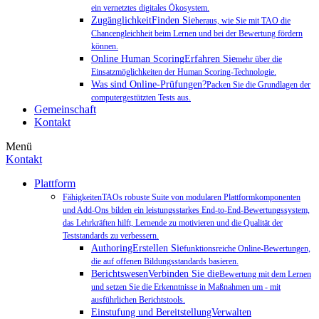
ein vernetztes digitales Ökosystem.
ZugänglichkeitFinden Sie
heraus, wie Sie mit TAO die
Chancengleichheit beim Lernen und bei der Bewertung fördern
können.
Online Human ScoringErfahren Sie
mehr über die
Einsatzmöglichkeiten der Human Scoring-Technologie.
Was sind Online-Prüfungen?
Packen Sie die Grundlagen der
computergestützten Tests aus.
Gemeinschaft
Kontakt
Menü
Kontakt
Plattform
FähigkeitenTAOs robuste Suite von modularen Plattformkomponenten
und Add-Ons bilden ein leistungsstarkes End-to-End-Bewertungssystem,
das Lehrkräften hilft, Lernende zu motivieren und die Qualität der
Teststandards zu verbessern.
AuthoringErstellen Sie
funktionsreiche Online-Bewertungen,
die auf offenen Bildungsstandards basieren.
BerichtswesenVerbinden Sie die
Bewertung mit dem Lernen
und setzen Sie die Erkenntnisse in Maßnahmen um - mit
ausführlichen Berichtstools.
Einstufung und BereitstellungVerwalten