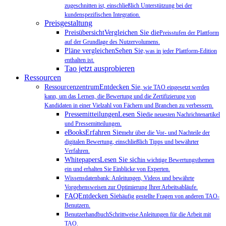
zugeschnitten ist, einschließlich Unterstützung bei der
kundenspezifischen Integration.
Preisgestaltung
PreisübersichtVergleichen Sie die
Preisstufen der Plattform
auf der Grundlage des Nutzervolumens.
Pläne vergleichenSehen Sie,
was in jeder Plattform-Edition
enthalten ist.
Tao jetzt ausprobieren
Ressourcen
RessourcenzentrumEntdecken Sie
, wie TAO eingesetzt werden
kann, um das Lernen, die Bewertung und die Zertifizierung von
Kandidaten in einer Vielzahl von Fächern und Branchen zu verbessern.
PressemitteilungenLesen Sie
die neuesten Nachrichtenartikel
und Pressemitteilungen.
eBooksErfahren Sie
mehr über die Vor- und Nachteile der
digitalen Bewertung, einschließlich Tipps und bewährter
Verfahren.
WhitepapersLesen Sie sich
in wichtige Bewertungsthemen
ein und erhalten Sie Einblicke von Experten.
Wissensdatenbank: Anleitungen, Videos und bewährte
Vorgehensweisen zur Optimierung Ihrer Arbeitsabläufe.
FAQEntdecken Sie
häufig gestellte Fragen von anderen TAO-
Benutzern.
BenutzerhandbuchSchrittweise Anleitungen für die Arbeit mit
TAO.