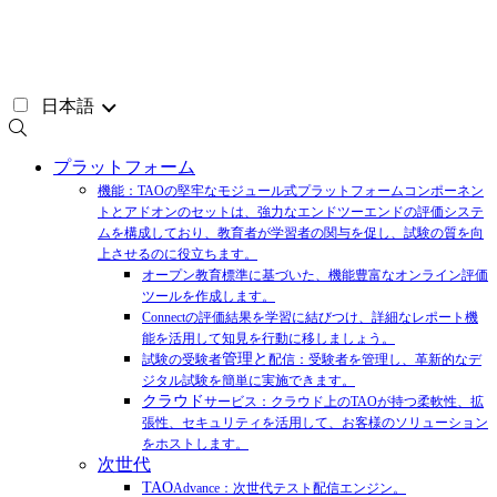
コ
ン
テ
ン
日本語
ツ
へ
ス
プラットフォーム
キ
機能：TAOの堅牢なモジュール式プラットフォームコンポーネン
ッ
トとアドオンのセットは、強力なエンドツーエンドの評価システ
プ
ムを構成しており、教育者が学習者の関与を促し、試験の質を向
上させるのに役立ちます。
オープン教育標準に基づいた、機能豊富なオンライン評価
ツールを作成します。
Connectの評価結果を学習に結びつけ、詳細なレポート機
能を活用して知見を行動に移しましょう。
管理と
試験の受験者
配信：受験者を管理し、革新的なデ
ジタル試験を簡単に実施できます。
クラウド
サービス：クラウド上のTAOが持つ柔軟性、拡
張性、セキュリティを活用して、お客様のソリューション
をホストします。
次世代
TAO
Advance：次世代テスト配信エンジン。