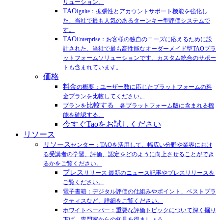
リューション。
TAO
Ignite：拡張性とアカウントサポート機能を強化し
た、当社で最も人気のあるターンキー型評価システムで
す。
TAO
Enterprise：お客様の独自のニーズに応えるために設
計された、当社で最も高性能なオーダーメイド型TAOプラ
ットフォームソリューションです。カスタム統合のサポー
トも含まれています。
価格
料金
の概要：ユーザー数に応じたプラットフォームの料
金プランを比較してください。
比較する
プランを
各プラットフォーム版に含まれる機
能を確認する。
今すぐTaoをお試しください
リソース
リソース
センター：TAOを活用して、幅広い分野や業界におけ
る受講者の学習、評価、認定をどのように向上させることができ
るかをご覧ください。
プレス
リリース 最新のニュース記事やプレスリリースを
ご覧ください。
電子書籍：デジタル評価の仕組みやポイント、ベストプラ
クティスなど、詳細をご覧ください。
ホワイトペーパー：重要な評価トピックについて深く掘り
下げ、専門家からの知見を得ましょう。