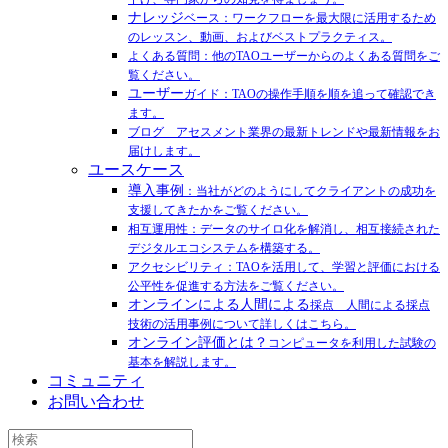
ナレッジ
ベース：ワークフローを最大限に活用するため
のレッスン、動画、およびベストプラクティス。
よくある質問：他のTAOユーザーからのよくある質問をご
覧ください。
ユーザー
ガイド：TAOの操作手順を順を追って確認でき
ます。
ブログ アセスメント業界の最新トレンドや最新情報をお
届けします。
ユースケース
導入事例
：当社がどのようにしてクライアントの成功を
支援してきたかをご覧ください。
相互運用性：データのサイロ化を解消し、相互接続された
デジタルエコシステムを構築する。
アクセシビリティ：TAOを活用して、学習と評価における
公平性を促進する方法をご覧ください。
オンラインによる人間による
採点 人間による採点
技術の活用事例について詳しくはこちら。
オンライン評価とは？
コンピュータを利用した試験の
基本を解説します。
コミュニティ
お問い合わせ