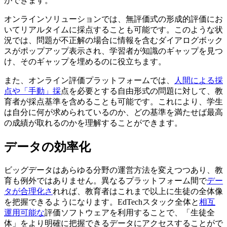
ができます。
オンラインソリューションでは、無評価式の形成的評価にお
いてリアルタイムに採点することも可能です。このような状
況では、問題が不正解の場合に情報を含むダイアログボック
スがポップアップ表示され、学習者が知識のギャップを見つ
け、そのギャップを埋めるのに役立ちます。
また、オンライン評価プラットフォームでは、
人間による採
点や「手動」採
点を必要とする自由形式の問題に対して、教
育者が採点基準を含めることも可能です。これにより、学生
は自分に何が求められているのか、どの基準を満たせば最高
の成績が取れるのかを理解することができます。
データの効率化
ビッグデータはあらゆる分野の運営方法を変えつつあり、教
育も例外ではありません。異なるプラットフォーム間で
デー
タが合理化さ
れれば、教育者はこれまで以上に生徒の全体像
を把握できるようになります。EdTechスタック全体と
相互
運用可能な
評価ソフトウェアを利用することで、「生徒全
体」をより明確に把握できるデータにアクセスすることがで