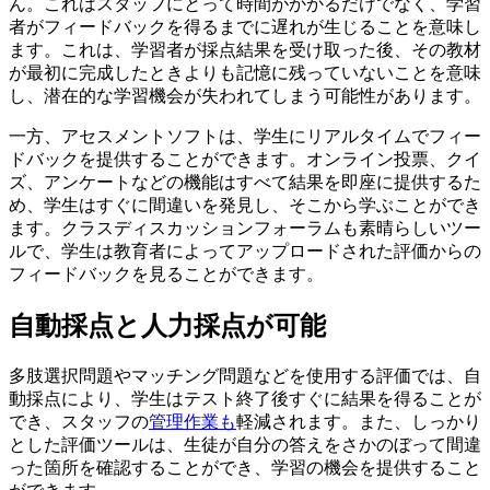
ん。これはスタッフにとって時間がかかるだけでなく、学習
者がフィードバックを得るまでに遅れが生じることを意味し
ます。これは、学習者が採点結果を受け取った後、その教材
が最初に完成したときよりも記憶に残っていないことを意味
し、潜在的な学習機会が失われてしまう可能性があります。
一方、アセスメントソフトは、学生にリアルタイムでフィー
ドバックを提供することができます。オンライン投票、クイ
ズ、アンケートなどの機能はすべて結果を即座に提供するた
め、学生はすぐに間違いを発見し、そこから学ぶことができ
ます。クラスディスカッションフォーラムも素晴らしいツー
ルで、学生は教育者によってアップロードされた評価からの
フィードバックを見ることができます。
自動採点と人力採点が可能
多肢選択問題やマッチング問題などを使用する評価では、自
動採点により、学生はテスト終了後すぐに結果を得ることが
でき、スタッフの
管理作業も
軽減されます。また、しっかり
とした評価ツールは、生徒が自分の答えをさかのぼって間違
った箇所を確認することができ、学習の機会を提供すること