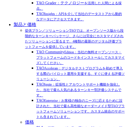
TAO Grader：テクノロジー
を活用した人間による採
点。
TAO
Insights：APIを介して当社のデータストアから動的
なデータにアクセスできます。
製品と価格
提供プラン／ソリューションTAOでは、オープンソース版から段
階的なターンキーパッケージ、さらには完全にカスタマイズされ
たソリューションに至るまで、4種類の最新のデジタル評価プラ
ットフォームを提供しています。
TAO Community
Edition：当社の無料オープンソース・
プラットフォームのコードをインストールしてカスタマイ
ズしてください。
TAO
Accelerate：デジタルテストプログラムを初めて導入
する際のパイロット運用を支援する、すぐに使える評価ソ
リューション。
TAO
Ignite：拡張性とアカウントサポート機能を強化し
た、当社で最も人気のあるターンキー型評価システムで
す。
TAO
Enterprise：お客様の独自のニーズに応えるために設
計された、当社で最も高性能なオーダーメイド型TAOプラ
ットフォームソリューションです。カスタム統合のサポー
トも含まれています。
価格