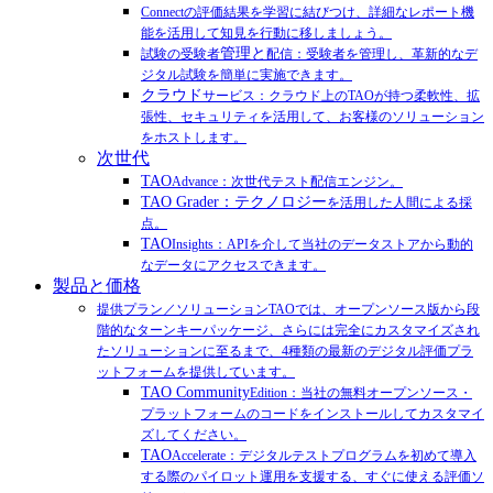
Connectの評価結果を学習に結びつけ、詳細なレポート機
能を活用して知見を行動に移しましょう。
管理と
試験の受験者
配信：受験者を管理し、革新的なデ
ジタル試験を簡単に実施できます。
クラウド
サービス：クラウド上のTAOが持つ柔軟性、拡
張性、セキュリティを活用して、お客様のソリューション
をホストします。
次世代
TAO
Advance：次世代テスト配信エンジン。
TAO Grader：テクノロジー
を活用した人間による採
点。
TAO
Insights：APIを介して当社のデータストアから動的
なデータにアクセスできます。
製品と価格
提供プラン／ソリューションTAOでは、オープンソース版から段
階的なターンキーパッケージ、さらには完全にカスタマイズされ
たソリューションに至るまで、4種類の最新のデジタル評価プラ
ットフォームを提供しています。
TAO Community
Edition：当社の無料オープンソース・
プラットフォームのコードをインストールしてカスタマイ
ズしてください。
TAO
Accelerate：デジタルテストプログラムを初めて導入
する際のパイロット運用を支援する、すぐに使える評価ソ