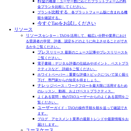
料金
の概要：ユーザー数に応じたプラットフォームの料
金プランを比較してください。
比較する
プランを
各プラットフォーム版に含まれる機
能を確認する。
今すぐTaoをお試しください
リソース
リソース
センター：TAOを活用して、幅広い分野や業界におけ
る受講者の学習、評価、認定をどのように向上させることができ
るかをご覧ください。
プレス
リリース 最新のニュース記事やプレスリリースを
ご覧ください。
電子書籍：デジタル評価の仕組みやポイント、ベストプラ
クティスなど、詳細をご覧ください。
ホワイトペーパー：重要な評価トピックについて深く掘り
下げ、専門家からの知見を得ましょう。
ナレッジ
ベース：ワークフローを最大限に活用するため
のレッスン、動画、およびベストプラクティス。
よくある質問：他のTAOユーザーからのよくある質問をご
覧ください。
ユーザー
ガイド：TAOの操作手順を順を追って確認でき
ます。
ブログ アセスメント業界の最新トレンドや最新情報をお
届けします。
ユースケース