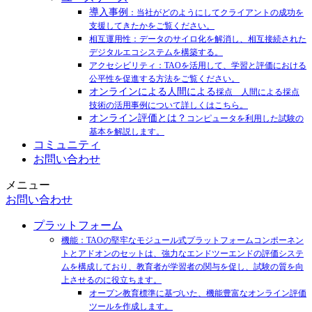
導入事例
：当社がどのようにしてクライアントの成功を
支援してきたかをご覧ください。
相互運用性：データのサイロ化を解消し、相互接続された
デジタルエコシステムを構築する。
アクセシビリティ：TAOを活用して、学習と評価における
公平性を促進する方法をご覧ください。
オンラインによる人間による
採点 人間による採点
技術の活用事例について詳しくはこちら。
オンライン評価とは？
コンピュータを利用した試験の
基本を解説します。
コミュニティ
お問い合わせ
メニュー
お問い合わせ
プラットフォーム
機能：TAOの堅牢なモジュール式プラットフォームコンポーネン
トとアドオンのセットは、強力なエンドツーエンドの評価システ
ムを構成しており、教育者が学習者の関与を促し、試験の質を向
上させるのに役立ちます。
オープン教育標準に基づいた、機能豊富なオンライン評価
ツールを作成します。