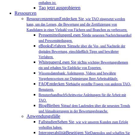
enthalten ist.
Tao jetzt ausprobieren
Ressourcen
RessourcenzentrumEntdecken Sie
, wie TAO eingesetzt werden
kann, um das Lernen, die Bewertung und die Zertifizierung von
Kandidaten in einer Vielzahl von Fächern und Branchen zu verbessern.
PressemitteilungenLesen Sie
die neuesten Nachrichtenartikel
und Pressemitteilungen.
eBooksErfahren Sie
mehr über die Vor- und Nachteile der
digitalen Bewertung, einschließlich Tipps und bewährter
Verfahren.
WhitepapersLesen Sie sich
in wichtige Bewertungsthemen
ein und erhalten Sie Einblicke von Experten.
Wissensdatenbank: Anleitungen, Videos und bewährte
Vorgehensweisen zur Optimierung Ihrer Arbeitsabläufe.
FAQEntdecken Sie
häufig gestellte Fragen von anderen TAO-
Benutzern.
BenutzerhandbuchSchrittweise Anleitungen für die Arbeit mit
TAO.
BlogBleiben Sie
auf dem Laufenden über die neuesten Trends
und Aktualisierungen in der Bewertungsbranche.
Anwendungsfälle
FallstudienSehen Sie
, wie wir unseren Kunden zum Erfolg
verholfen haben.
InteroperabilitätBeseitigen Sie
Datensilos und schaffen Sie