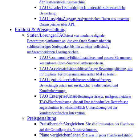
der
Testbereitstellungsmaschine.
TAO GraderTechnologisch unterstützte
menschliche
Bewertung.
TAO InsightsZugang zu
dynamischen Daten aus unserem
Datenspeicher über API.
Produkt & Preisgestaltung
Stufen/LösungenTAO
bietet vier moderne digitale
Bewertungsplattformen an, die von Open Source über ein
schlüsselfertiges Stufenpaket bis hin zu einer vollständig
maßgeschneiderten Lösung reichen.
TAO Community
EditionInstallieren und passen Sie unseren
kostenlosen Open-Source-Plattformcode an.
TAO AccelerateEine
schlüsselfertige Bewertungslösung, um
Ihr digitales Testprogramm zum ersten Mal zu testen.
TAO IgniteUnser
beliebtestes schlüsselfertiges
Bewertungssystem mit zusätzlicher Skalierbarkeit und
Kundenbetreuung.
TAO EnterpriseUnsere
leistungsstärkste, maßgeschneiderte
TAO-Plattformlösung, die auf Ihre individuellen Bedürfnisse
zugeschnitten ist, einschließlich Unterstützung bei der
kundenspezifischen Integration.
Preisgestaltung
PreisübersichtVergleichen Sie die
Preisstufen der Plattform
auf der Grundlage des Nutzervolumens.
Pläne vergleichenSehen Sie,
was in jeder Plattform-Edition