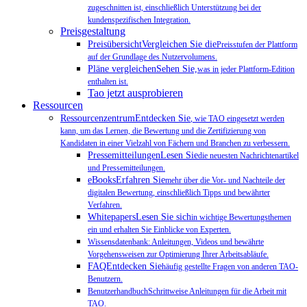
zugeschnitten ist, einschließlich Unterstützung bei der
kundenspezifischen Integration.
Preisgestaltung
PreisübersichtVergleichen Sie die
Preisstufen der Plattform
auf der Grundlage des Nutzervolumens.
Pläne vergleichenSehen Sie,
was in jeder Plattform-Edition
enthalten ist.
Tao jetzt ausprobieren
Ressourcen
RessourcenzentrumEntdecken Sie
, wie TAO eingesetzt werden
kann, um das Lernen, die Bewertung und die Zertifizierung von
Kandidaten in einer Vielzahl von Fächern und Branchen zu verbessern.
PressemitteilungenLesen Sie
die neuesten Nachrichtenartikel
und Pressemitteilungen.
eBooksErfahren Sie
mehr über die Vor- und Nachteile der
digitalen Bewertung, einschließlich Tipps und bewährter
Verfahren.
WhitepapersLesen Sie sich
in wichtige Bewertungsthemen
ein und erhalten Sie Einblicke von Experten.
Wissensdatenbank: Anleitungen, Videos und bewährte
Vorgehensweisen zur Optimierung Ihrer Arbeitsabläufe.
FAQEntdecken Sie
häufig gestellte Fragen von anderen TAO-
Benutzern.
BenutzerhandbuchSchrittweise Anleitungen für die Arbeit mit
TAO.