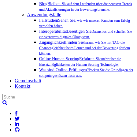
BlogBleiben Sie
auf dem Laufenden über die neuesten Trends
und Aktualisierungen in der Bewertungsbranche.
Anwendungsfälle
FallstudienSehen Sie
, wie wir unseren Kunden zum Erfolg
verholfen haben.
InteroperabilitätBeseitigen Sie
Datensilos und schaffen Sie
ein vernetztes digitales Ökosystem.
ZugänglichkeitFinden Sie
heraus, wie Sie mit TAO die
Chancengleichheit beim Lernen und bei der Bewertung fördern
können.
Online Human ScoringErfahren Sie
mehr über die
Einsatzmöglichkeiten der Human Scoring-Technologie.
Was sind Online-Prüfungen?
Packen Sie die Grundlagen der
computergestützten Tests aus.
Gemeinschaft
Kontakt