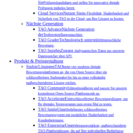
Sie
Prüfungskandidaten und stellen Sie innovative digitale
Prüfungen mühelos bereit.
Cloud ServicesNutzen Sie
die Flexibilität, Skalierbarkeit und
Sicherheit von TAO in der Cloud, um Ihre Lösung zu hosten.
Nächste Generation
TAO AdvanceNächste Generation
der
Testbereitstellungsmaschine.
TAO GraderTechnologisch unterstützte
menschliche
Bewertung.
TAO InsightsZugang zu
dynamischen Daten aus unserem
Datenspeicher über API.
Produkt & Preisgestaltung
Stufen/LösungenTAO
bietet vier moderne digitale
Bewertungsplattformen an, die von Open Source über ein
schlüsselfertiges Stufenpaket bis hin zu einer vollständig
maßgeschneiderten Lösung reichen.
TAO Community
EditionInstallieren und passen Sie unseren
kostenlosen Open-Source-Plattformcode an.
TAO AccelerateEine
schlüsselfertige Bewertungslösung, um
Ihr digitales Testprogramm zum ersten Mal zu testen.
TAO IgniteUnser
beliebtestes schlüsselfertiges
Bewertungssystem mit zusätzlicher Skalierbarkeit und
Kundenbetreuung.
TAO EnterpriseUnsere
leistungsstärkste, maßgeschneiderte
TAO-Plattformlösung, die auf Ihre individuellen Bedürfnisse