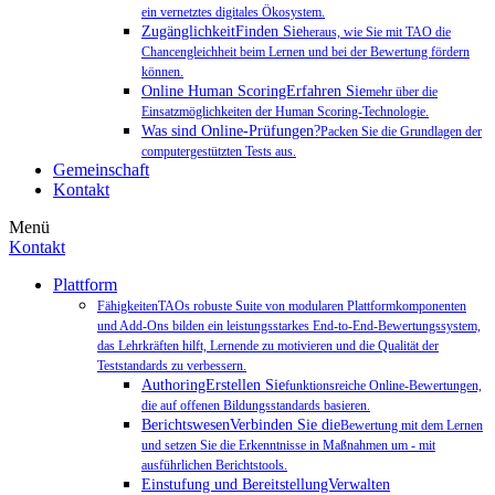
ein vernetztes digitales Ökosystem.
ZugänglichkeitFinden Sie
heraus, wie Sie mit TAO die
Chancengleichheit beim Lernen und bei der Bewertung fördern
können.
Online Human ScoringErfahren Sie
mehr über die
Einsatzmöglichkeiten der Human Scoring-Technologie.
Was sind Online-Prüfungen?
Packen Sie die Grundlagen der
computergestützten Tests aus.
Gemeinschaft
Kontakt
Menü
Kontakt
Plattform
FähigkeitenTAOs robuste Suite von modularen Plattformkomponenten
und Add-Ons bilden ein leistungsstarkes End-to-End-Bewertungssystem,
das Lehrkräften hilft, Lernende zu motivieren und die Qualität der
Teststandards zu verbessern.
AuthoringErstellen Sie
funktionsreiche Online-Bewertungen,
die auf offenen Bildungsstandards basieren.
BerichtswesenVerbinden Sie die
Bewertung mit dem Lernen
und setzen Sie die Erkenntnisse in Maßnahmen um - mit
ausführlichen Berichtstools.
Einstufung und BereitstellungVerwalten