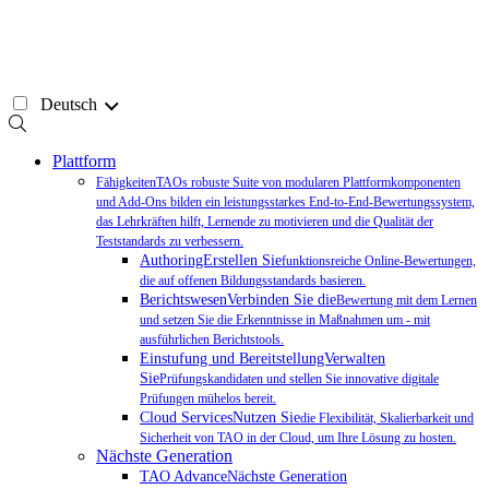
Zum
Inhalt
springen
Deutsch
Plattform
FähigkeitenTAOs robuste Suite von modularen Plattformkomponenten
und Add-Ons bilden ein leistungsstarkes End-to-End-Bewertungssystem,
das Lehrkräften hilft, Lernende zu motivieren und die Qualität der
Teststandards zu verbessern.
AuthoringErstellen Sie
funktionsreiche Online-Bewertungen,
die auf offenen Bildungsstandards basieren.
BerichtswesenVerbinden Sie die
Bewertung mit dem Lernen
und setzen Sie die Erkenntnisse in Maßnahmen um - mit
ausführlichen Berichtstools.
Einstufung und BereitstellungVerwalten
Sie
Prüfungskandidaten und stellen Sie innovative digitale
Prüfungen mühelos bereit.
Cloud ServicesNutzen Sie
die Flexibilität, Skalierbarkeit und
Sicherheit von TAO in der Cloud, um Ihre Lösung zu hosten.
Nächste Generation
TAO AdvanceNächste Generation